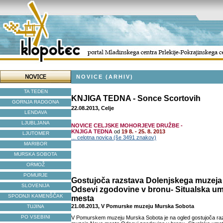
NOVICE (ARHIV)
TA TEDEN
KNJIGA TEDNA - Sonce Scortovih
GORNJA RADGONA
22.08.2013, Celje
LENDAVA
LJUBLJANA
NOVICE CELJSKE MOHORJEVE DRUŽBE -
KNJIGA TEDNA
od
19 8. - 25. 8. 2013
LJUTOMER
... celotna novica (še 3491 znakov)
MARIBOR
MURSKA SOBOTA
ORMOŽ
POMURJE
Gostujoča razstava Dolenjskega muzej
SLOVENIJA
Odsevi zgodovine v bronu- Situalska u
SPODNJI KAMENŠČAK
mesta
21.08.2013, V Pomurske muzeju Murska Sobota
TUJINA
PO VSEBINI
V Pomurskem muzeju Murska Sobota je na ogled gostujoča ra