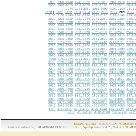
1930
1931-1940
1941-1950
1951-1960
1961-1970
1971-
2000
2001-2010
2011-2020
2021-2030
2031-2040
2041-
2070
2071-2080
2081-2090
2091-2100
2101-
2120
2121
2122
2123
2124
2125
2126
2127
2129
]
2128
2150
2151-2160
2161-2170
2171-2180
2181-2190
2191-
2220
2221-2230
2231-2240
2241-2250
2251-2260
2261-
2290
2291-2300
2301-2310
2311-2320
2321-2330
2331-
2360
2361-2370
2371-2380
2381-2390
2391-2400
2401-
2430
2431-2440
2441-2450
2451-2460
2461-2470
2471-
2500
2501-2510
2511-2520
2521-2530
2531-2540
2541-
2570
2571-2580
2581-2590
2591-2600
2601-2610
2611-
2640
2641-2650
2651-2660
2661-2670
2671-2680
2681-
2710
2711-2720
2721-2730
2731-2740
2741-2750
2751-
2780
2781-2790
2791-2800
2801-2810
2811-2820
2821-
2850
2851-2860
2861-2870
2871-2880
2881-2890
2891-
2920
2921-2930
2931-2940
2941-2950
2951-2960
2961-
2990
2991-3000
3001-3010
3011-3020
3021-3030
3031-
3060
3061-3070
3071-3080
3081-3090
3091-3100
3101-
3130
3131-3140
3141-3150
3151-3160
3161-3170
3171-
3200
3201-3210
3211-3220
3221-3230
3231-3240
3241-
3270
3271-3280
3281-3290
3291-3300
3301-3310
3311-
3340
3341-3350
3351-3360
3361-3370
3371-3380
3381-
3410
3411-3420
3421-3430
3431-3440
3441-3450
3451-
3480
3481-3490
3491-3500
3501-3510
3511-3520
3521-
3550
3551-3560
3561-3570
3571-3580
3581-3590
3591-
3620
3621-3630
3631-3640
3641-3650
3651-3660
3661-
3690
3691-3700
3701-3710
3711-3720
3721-3730
3731-
3760
3761-3770
3771-3780
3781-3790
3791-3800
3801-
3830
3831-3840
3841-3850
3851-3860
3861-3870
3871-
3900
3901-3910
3911-3920
3921-3930
3931-3940
3941-
3970
3971-3980
3981-3990
3991-4000
4001-4010
4011-
4040
4041-4050
4051-4060
4061-4070
4071-4080
4081-
4110
4111-4120
4121-4130
4131-4140
4141-4150
4151-
4180
4181-4190
4191-4200
4201-4210
4211
KLOPOTEC.NET - REGIONALNI POMURSKI 
Lastnik in ustanovitelj: MLADINSKI CENTER PRLEKIJE, Spodnji Kamenščak 23, 9240 LJUTOMER, tel