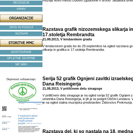
muzeja Novo mesto Odsevi zgodovine v bronu- Situalska ume
RECENZIJE
ARHIV
OPIS IN POGOJI
Razstava grafik nizozemskega slikarja in 
SEZNAM
17.stoletja Rembrandta
21.08.2013, V lendavskem gradu
V lendavskem gradu bo do 29.septembra na ogled razstava gr
slikarja in grafika iz 17.stoletja Rembrandta.
GOSTOVANJE
SPLETNE SKUPINE
MC WIKI
Serija 52 grafik Ognjeni zavitki izraelsk
Dejavnosti sofinancirajo:
Dana Reisingerja
21.08.2013, V pritličnem delu sinagoge
V pritličnem delu sinagoge je na ogled serija 52 grafik Ognjeni z
umetnika Dana Reisingerja, ki jih je ta podaril Občini Lendava. V
je na ogled stalna muzejska predstavitev Židovstvo Prekmurja.
Razstava del, ki so nastala na 18. medn