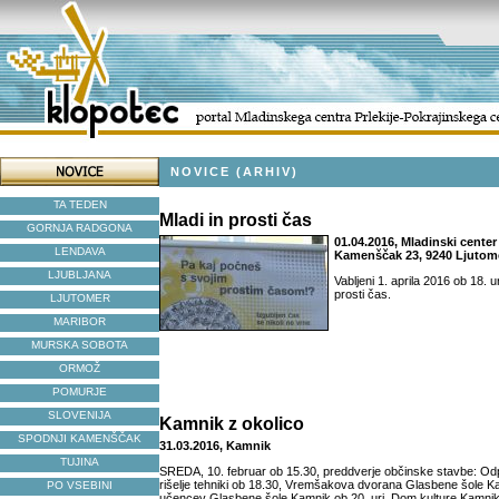
NOVICE (ARHIV)
TA TEDEN
Mladi in prosti čas
GORNJA RADGONA
01.04.2016, Mladinski center 
LENDAVA
Kamenščak 23, 9240 Ljutom
LJUBLJANA
Vabljeni 1. aprila 2016 ob 18. u
prosti čas.
LJUTOMER
MARIBOR
MURSKA SOBOTA
ORMOŽ
POMURJE
SLOVENIJA
Kamnik z okolico
SPODNJI KAMENŠČAK
31.03.2016, Kamnik
TUJINA
SREDA, 10. februar ob 15.30, preddverje občinske stavbe: Odp
rišelje tehniki ob 18.30, Vremšakova dvorana Glasbene šole K
PO VSEBINI
učencev Glasbene šole Kamnik ob 20. uri, Dom kulture Kamnik