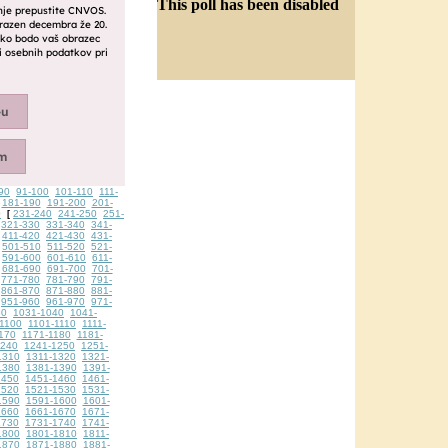
This poll has been disabled
90
91-100
101-110
111-
181-190
191-200
201-
0
231-240
241-250
251-
[
321-330
331-340
341-
411-420
421-430
431-
501-510
511-520
521-
591-600
601-610
611-
681-690
691-700
701-
771-780
781-790
791-
861-870
871-880
881-
951-960
961-970
971-
30
1031-1040
1041-
1100
1101-1110
1111-
170
1171-1180
1181-
1240
1241-1250
1251-
1310
1311-1320
1321-
1380
1381-1390
1391-
1450
1451-1460
1461-
1520
1521-1530
1531-
1590
1591-1600
1601-
1660
1661-1670
1671-
1730
1731-1740
1741-
1800
1801-1810
1811-
1870
1871-1880
1881-