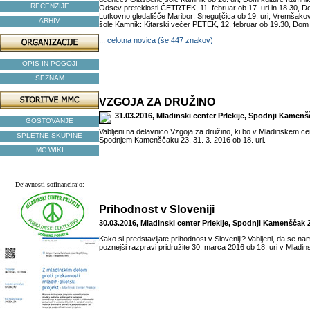
RECENZIJE
Odsev preteklosti ČETRTEK, 11. februar ob 17. uri in 18.30, D
Lutkovno gledališče Maribor: Sneguljčica ob 19. uri, Vremšak
ARHIV
šole Kamnik: Kitarski večer PETEK, 12. februar ob 19.30, Dom k
... celotna novica (še 447 znakov)
OPIS IN POGOJI
SEZNAM
VZGOJA ZA DRUŽINO
31.03.2016, Mladinski center Prlekije, Spodnji Kamen
GOSTOVANJE
Vabljeni na delavnico Vzgoja za družino, ki bo v Mladinskem cen
SPLETNE SKUPINE
Spodnjem Kamenščaku 23, 31. 3. 2016 ob 18. uri.
MC WIKI
Dejavnosti sofinancirajo:
Prihodnost v Sloveniji
30.03.2016, Mladinski center Prlekije, Spodnji Kamenščak 
Kako si predstavljate prihodnost v Sloveniji? Vabljeni, da se nam
poznejši razpravi pridružite 30. marca 2016 ob 18. uri v Mladin