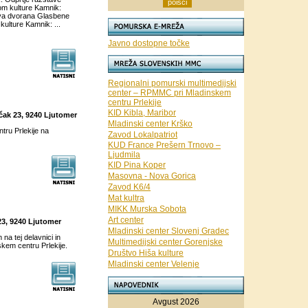
om kulture Kamnik:
ova dvorana Glasbene
ulture Kamnik: ...
Javno dostopne točke
Regionalni pomurski multimedijski
center – RPMMC pri Mladinskem
centru Prlekije
KID Kibla, Maribor
ščak 23, 9240 Ljutomer
Mladinski center Krško
tru Prlekije na
Zavod Lokalpatriot
KUD France Prešern Trnovo –
Ljudmila
KID Pina Koper
Masovna - Nova Gorica
Zavod K6/4
Mat kultra
MIKK Murska Sobota
Art center
23, 9240 Ljutomer
Mladinski center Slovenj Gradec
 na tej delavnici in
Multimedijski center Gorenjske
skem centru Prlekije.
Društvo Hiša kulture
Mladinski center Velenje
Avgust 2026