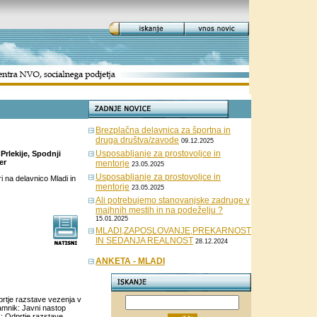
Brezplačna delavnica za športna in
druga društva/zavode
09.12.2025
Usposabljanje za prostovoljce in
Prlekije, Spodnji
er
mentorje
23.05.2025
Usposabljanje za prostovoljce in
ri na delavnico Mladi in
mentorje
23.05.2025
Ali potrebujemo stanovanjske zadruge v
majhnih mestih in na podeželju ?
15.01.2025
MLADI,ZAPOSLOVANJE,PREKARNOST
IN SEDANJA REALNOST
28.12.2024
ANKETA - MLADI
rtje razstave vezenja v
amnik: Javni nastop
: Odprtje razstave