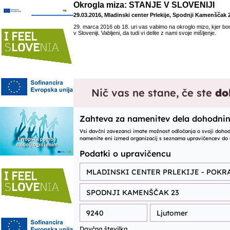
Okrogla miza: STANJE V SLOVENIJI
29.03.2016, Mladinski center Prlekije, Spodnji Kamenščak 
29. marca 2016 ob 18. uri vas vabimo na okroglo mizo, kjer bom
v Sloveniji. Vabljeni, da tudi vi delite z nami svoje mišljenje.