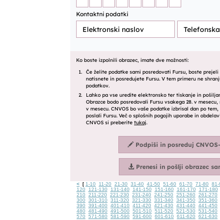
<
1-10
11-20
21-30
31-40
41-50
51-60
61-70
71-80
81-
[
120
121-130
131-140
141-150
151-160
161-170
171-180
210
211-220
221-230
231-240
241-250
251-260
261-270
300
301-310
311-320
321-330
331-340
341-350
351-360
390
391-400
401-410
411-420
421-430
431-440
441-450
480
481-490
491-500
501-510
511-520
521-530
531-540
570
571-580
581-590
591-600
601-610
611-620
621-630