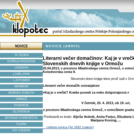
NOVICE (ARHIV)
TA TEDEN
Literarni večer domačinov: Kaj je v vreč
GORNJA RADGONA
Slovenskih dnevih knjige v Ormožu
LENDAVA
25.04.2013, v prostoru Mladinskega centra Ormož, v orm
Kolodvorska cesta 9.
LJUBLJANA
Slovenski dnevi knjige letos prvič tudi v Or
LJUTOMER
Literarni večer domačih ustvarjalcev
MARIBOR
»Kaj je v vrečki? Kratke povedi za neko dolgotrajnost.«
MURSKA SOBOTA
ORMOŽ
V četrtek, 25. 4. 2013, ob 19. uri,
POMURJE
v prostoru Mladinskega centra Ormož, v ormoškem gradu,
SLOVENIJA
Predstavili se bodo:
Aljoša Vodnik, Anita Ferjuc, Elizabeta 
SPODNJI KAMENŠČAK
Marijana Korotaj, ...
TUJINA
... celotna novica (še 1692 znakov)
PO VSEBINI