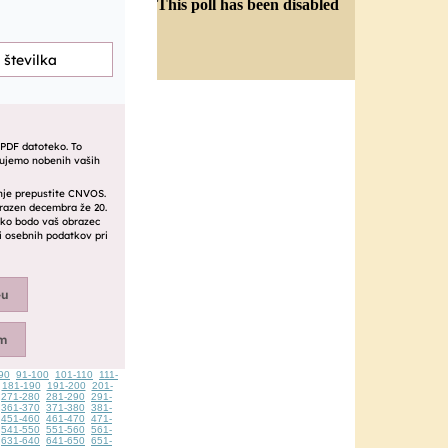
This poll has been disabled
90
91-100
101-110
111-
181-190
191-200
201-
271-280
281-290
291-
361-370
371-380
381-
451-460
461-470
471-
541-550
551-560
561-
631-640
641-650
651-