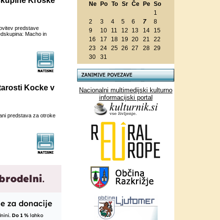
skupine Kroške
Ne
Po
To
Sr
Če
Pe
So
1
2
3
4
5
6
7
8
novitev predstave
9
10
11
12
13
14
15
edskupina: Macho in
16
17
18
19
20
21
22
23
24
25
26
27
28
29
30
31
starosti Kocke v
Nacionalni multimedijski kulturno
informacijski portal
orani predstava za otroke