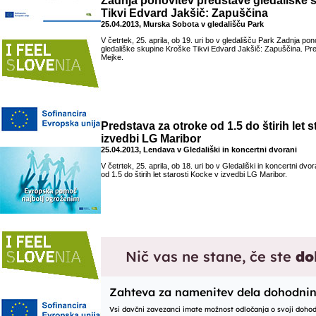
Zadnja ponovitev predstave gledališke 
Tikvi Edvard Jakšič: Zapuščina
25.04.2013, Murska Sobota v gledališču Park
V četrtek, 25. aprila, ob 19. uri bo v gledališču Park Zadnja po
gledališke skupine Kroške Tikvi Edvard Jakšič: Zapuščina. Pr
Mejke.
Predstava za otroke od 1.5 do štirih let 
izvedbi LG Maribor
25.04.2013, Lendava v Gledališki in koncertni dvorani
V četrtek, 25. aprila, ob 18. uri bo v Gledališki in koncertni dv
od 1.5 do štirih let starosti Kocke v izvedbi LG Maribor.