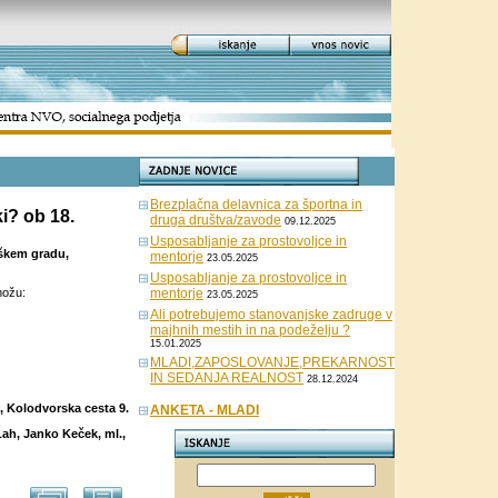
Brezplačna delavnica za športna in
ki? ob 18.
druga društva/zavode
09.12.2025
Usposabljanje za prostovoljce in
oškem gradu,
mentorje
23.05.2025
Usposabljanje za prostovoljce in
možu:
mentorje
23.05.2025
Ali potrebujemo stanovanjske zadruge v
majhnih mestih in na podeželju ?
15.01.2025
MLADI,ZAPOSLOVANJE,PREKARNOST
IN SEDANJA REALNOST
28.12.2024
 Kolodvorska cesta 9.
ANKETA - MLADI
Lah, Janko Keček, ml.,