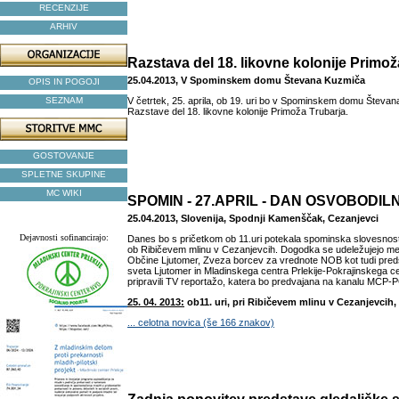
RECENZIJE
ARHIV
Razstava del 18. likovne kolonije Primož
25.04.2013, V Spominskem domu Števana Kuzmiča
OPIS IN POGOJI
SEZNAM
V četrtek, 25. aprila, ob 19. uri bo v Spominskem domu Števan
Razstave del 18. likovne kolonije Primoža Trubarja.
GOSTOVANJE
SPLETNE SKUPINE
MC WIKI
SPOMIN - 27.APRIL - DAN OSVOBODIL
25.04.2013, Slovenija, Spodnji Kamenščak, Cezanjevci
Dejavnosti sofinancirajo:
Danes bo s pričetkom ob 11.uri potekala spominska slovesnost
ob Ribičevem mlinu v Cezanjevcih. Dogodka se udeležujejo me
Občine Ljutomer, Zveza borcev za vrednote NOB kot tudi pred
sveta Ljutomer in Mladinskega centra Prlekije-Pokrajinskega c
pripravili TV reportažo, katera bo predvajana na kanalu MCP
25. 04. 2013:
ob
11. uri, pri Ribičevem mlinu v Cezanjevcih,
... celotna novica (še 166 znakov)