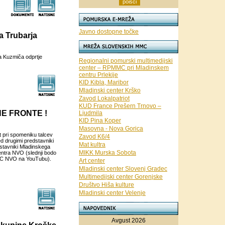
Javno dostopne točke
a Trubarja
a Kuzmiča odprtje
Regionalni pomurski multimedijski
center – RPMMC pri Mladinskem
centru Prlekije
KID Kibla, Maribor
Mladinski center Krško
Zavod Lokalpatriot
KUD France Prešern Trnovo –
NE FRONTE !
Ljudmila
KID Pina Koper
Masovna - Nova Gorica
 pri spomeniku talcev
Zavod K6/4
d drugimi predstavniki
Mat kultra
stavniki Mladinskega
MIKK Murska Sobota
entra NVO (slednji bodo
-PC NVO na YouTubu).
Art center
Mladinski center Slovenj Gradec
Multimedijski center Gorenjske
Društvo Hiša kulture
Mladinski center Velenje
Avgust 2026