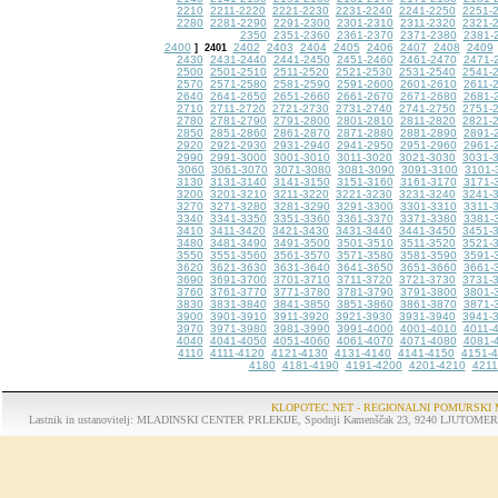
2210
2211-2220
2221-2230
2231-2240
2241-2250
2251-
2280
2281-2290
2291-2300
2301-2310
2311-2320
2321-
2350
2351-2360
2361-2370
2371-2380
2381-
2400
2402
2403
2404
2405
2406
2407
2408
2409
]
2401
2430
2431-2440
2441-2450
2451-2460
2461-2470
2471-
2500
2501-2510
2511-2520
2521-2530
2531-2540
2541-
2570
2571-2580
2581-2590
2591-2600
2601-2610
2611-
2640
2641-2650
2651-2660
2661-2670
2671-2680
2681-
2710
2711-2720
2721-2730
2731-2740
2741-2750
2751-
2780
2781-2790
2791-2800
2801-2810
2811-2820
2821-
2850
2851-2860
2861-2870
2871-2880
2881-2890
2891-
2920
2921-2930
2931-2940
2941-2950
2951-2960
2961-
2990
2991-3000
3001-3010
3011-3020
3021-3030
3031-
3060
3061-3070
3071-3080
3081-3090
3091-3100
3101-
3130
3131-3140
3141-3150
3151-3160
3161-3170
3171-
3200
3201-3210
3211-3220
3221-3230
3231-3240
3241-
3270
3271-3280
3281-3290
3291-3300
3301-3310
3311-
3340
3341-3350
3351-3360
3361-3370
3371-3380
3381-
3410
3411-3420
3421-3430
3431-3440
3441-3450
3451-
3480
3481-3490
3491-3500
3501-3510
3511-3520
3521-
3550
3551-3560
3561-3570
3571-3580
3581-3590
3591-
3620
3621-3630
3631-3640
3641-3650
3651-3660
3661-
3690
3691-3700
3701-3710
3711-3720
3721-3730
3731-
3760
3761-3770
3771-3780
3781-3790
3791-3800
3801-
3830
3831-3840
3841-3850
3851-3860
3861-3870
3871-
3900
3901-3910
3911-3920
3921-3930
3931-3940
3941-
3970
3971-3980
3981-3990
3991-4000
4001-4010
4011-
4040
4041-4050
4051-4060
4061-4070
4071-4080
4081-
4110
4111-4120
4121-4130
4131-4140
4141-4150
4151-
4180
4181-4190
4191-4200
4201-4210
4211
KLOPOTEC.NET - REGIONALNI POMURSKI 
Lastnik in ustanovitelj: MLADINSKI CENTER PRLEKIJE, Spodnji Kamenščak 23, 9240 LJUTOMER, tel