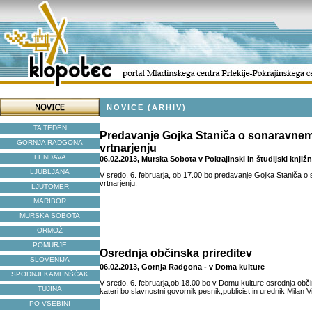
NOVICE (ARHIV)
TA TEDEN
Predavanje Gojka Staniča o sonaravne
GORNJA RADGONA
vrtnarjenju
LENDAVA
06.02.2013, Murska Sobota v Pokrajinski in študijski knjižn
LJUBLJANA
V sredo, 6. februarja, ob 17.00 bo predavanje Gojka Staniča
vrtnarjenju.
LJUTOMER
MARIBOR
MURSKA SOBOTA
ORMOŽ
POMURJE
Osrednja občinska prireditev
SLOVENIJA
06.02.2013, Gornja Radgona - v Doma kulture
SPODNJI KAMENŠČAK
V sredo, 6. februarja,ob 18.00 bo v Domu kulture osrednja obči
TUJINA
kateri bo slavnostni govornik pesnik,publicist in urednik Milan V
PO VSEBINI