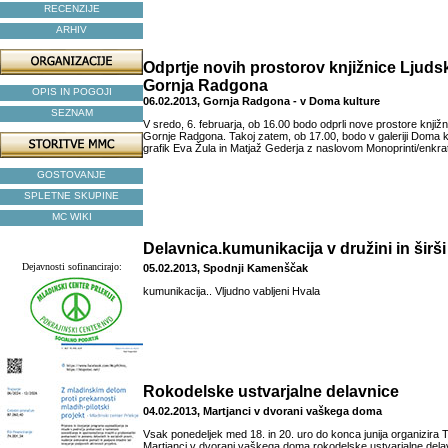
RECENZIJE
ARHIV
Odprtje novih prostorov knjižnice Ljuds
Gornja Radgona
OPIS IN POGOJI
06.02.2013, Gornja Radgona - v Doma kulture
SEZNAM
V sredo, 6. februarja, ob 16.00 bodo odprli nove prostore knjiž
Gornje Radgona. Takoj zatem, ob 17.00, bodo v galeriji Doma ku
grafik Eva Žula in Matjaž Gederja z naslovom Monoprinti/enkrat
GOSTOVANJE
SPLETNE SKUPINE
MC WIKI
Delavnica.kumunikacija v družini in širši
Dejavnosti sofinancirajo:
05.02.2013, Spodnji Kamenščak
kumunikacija.. Vljudno vabljeni Hvala
Rokodelske ustvarjalne delavnice
04.02.2013, Martjanci v dvorani vaškega doma
Vsak ponedeljek med 18. in 20. uro do konca junija organizira T
Martjanci v dvorani vaškega doma rokodelske ustvarjalne dela