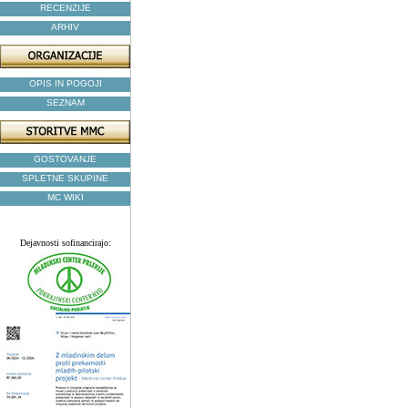
RECENZIJE
ARHIV
OPIS IN POGOJI
SEZNAM
GOSTOVANJE
SPLETNE SKUPINE
MC WIKI
Dejavnosti sofinancirajo: