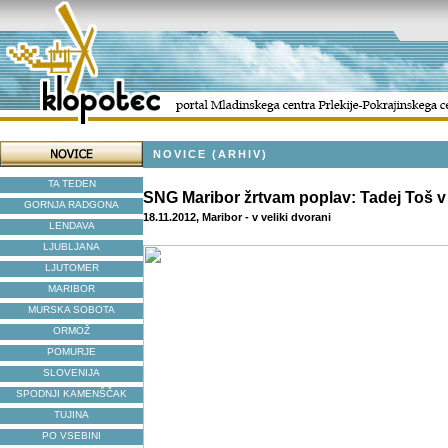
NOVICE (ARHIV)
TA TEDEN
SNG Maribor žrtvam poplav: Tadej Toš v
GORNJA RADGONA
18.11.2012, Maribor - v veliki dvorani
LENDAVA
LJUBLJANA
LJUTOMER
MARIBOR
MURSKA SOBOTA
ORMOŽ
POMURJE
SLOVENIJA
SPODNJI KAMENŠČAK
TUJINA
PO VSEBINI