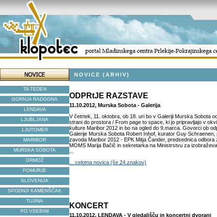
NOVICE (ARHIV)
TA TEDEN
ODPRtJE RAZSTAVE
GORNJA RADGONA
11.10.2012, Murska Sobota - Galerija
LENDAVA
V četrtek, 11. oktobra, ob 18. uri bo v Galeriji Murska Sobota 
LJUBLJANA
strani do prostora / From page to space, ki jo pripravljajo v ok
kulture Maribor 2012 in bo na ogled do 9.marca. Govorci ob odp
LJUTOMER
Galerije Murska Sobota Robert Inhof, kurator Guy Schraenen, 
zavoda Maribor 2012 - EPK Mitja Čander, predsednica odbora 
MARIBOR
MOMS Marija Bačič in sekretarka na Ministrstvu za izobraževan
MURSKA SOBOTA
...
ORMOŽ
... celotna novica (še 24 znakov)
POMURJE
SLOVENIJA
SPODNJI KAMENŠČAK
TUJINA
KONCERT
PO VSEBINI
11.10.2012, LENDAVA - V gledališču in koncertni dvorani