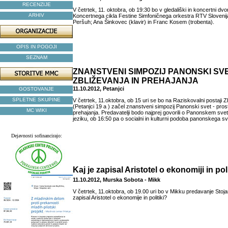
RECENZIJE
V četrtek, 11. oktobra, ob 19:30 bo v gledališki in koncertni dvo
ARHIV
Koncertnega cikla Festine Simfoničnega orkestra RTV Slovenija 
Peršuh; Ana Šinkovec (klavir) in Franc Kosem (trobenta).
OPIS IN POGOJI
SEZNAM
ZNANSTVENI SIMPOZIJ PANONSKI SV
ZBLIŽEVANJA IN PREHAJANJA
11.10.2012, Petanjci
GOSTOVANJE
SPLETNE SKUPINE
V četrtek, 11.oktobra, ob 15 uri se bo na Raziskovalni postaj
(Petanjci 19 a ) začel znanstveni simpozij Panonski svet - prost
MC WIKI
prehajanja. Predavatelji bodo najprej govorili o Panonskem svetu 
jeziku, ob 16:50 pa o socialni in kulturni podoba panonskega sv
Dejavnosti sofinancirajo:
Kaj je zapisal Aristotel o ekonomiji in pol
11.10.2012, Murska Sobota - Mikk
V četrtek, 11.oktobra, ob 19.00 uri bo v Mikku predavanje Stoja
zapisal Aristotel o ekonomije in politiki?