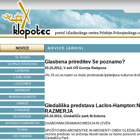
NOVICE (ARHIV)
TA TEDEN
Glasbena prireditev Se poznamo?
GORNJA RADGONA
03.10.2012, V avli OŠ Gornja Radgona
LENDAVA
Ob 19.uri,na kateri se bodo predstavila ljubiteljska kulturna dru
LJUBLJANA
LJUTOMER
MARIBOR
MURSKA SOBOTA
ORMOŽ
Gledališka predstava Laclos-Hampton
POMURJE
RAZMERJA
03.10.2012, Gledališče park M.Sobota
SLOVENIJA
SPODNJI KAMENŠČAK
ZA ABONMA DRAMA/KOMEDIJA IN IZVEN
TUJINA
SPOŠTOVANI ABONENTKE IN ABONENTI OBEH GLEDALIŠK
sezona predstav se pričenja.Veseli nasda se bomo ponovno sre
PO VSEBINI
Gledališča Park.