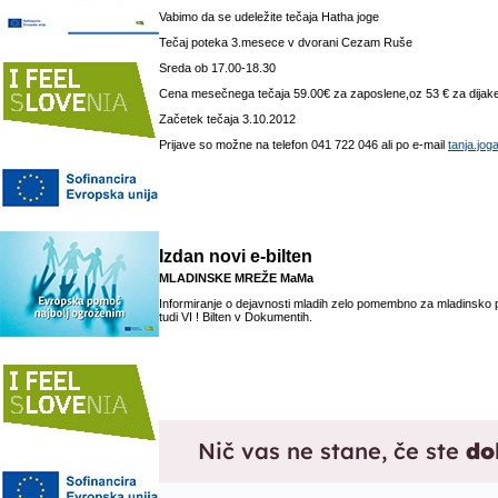
Vabimo da se udeležite tečaja Hatha joge
Tečaj poteka 3.mesece v dvorani Cezam Ruše
Sreda ob 17.00-18.30
Cena mesečnega tečaja 59.00€ za zaposlene,oz 53 € za dijak
Začetek tečaja 3.10.2012
Prijave so možne na telefon 041 722 046 ali po e-mail
tanja.jo
Izdan novi e-bilten
MLADINSKE MREŽE MaMa
Informiranje o dejavnosti mladih zelo pomembno za mladinsko p
tudi VI ! Bilten v Dokumentih.