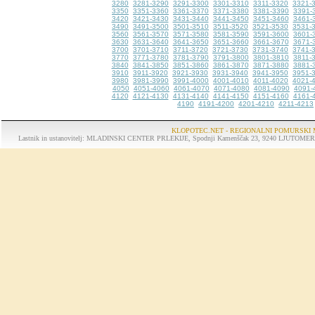
3280
3281-3290
3291-3300
3301-3310
3311-3320
3321-
3350
3351-3360
3361-3370
3371-3380
3381-3390
3391-
3420
3421-3430
3431-3440
3441-3450
3451-3460
3461-
3490
3491-3500
3501-3510
3511-3520
3521-3530
3531-
3560
3561-3570
3571-3580
3581-3590
3591-3600
3601-
3630
3631-3640
3641-3650
3651-3660
3661-3670
3671-
3700
3701-3710
3711-3720
3721-3730
3731-3740
3741-
3770
3771-3780
3781-3790
3791-3800
3801-3810
3811-
3840
3841-3850
3851-3860
3861-3870
3871-3880
3881-
3910
3911-3920
3921-3930
3931-3940
3941-3950
3951-
3980
3981-3990
3991-4000
4001-4010
4011-4020
4021-
4050
4051-4060
4061-4070
4071-4080
4081-4090
4091-
4120
4121-4130
4131-4140
4141-4150
4151-4160
4161-
4190
4191-4200
4201-4210
4211-4213
KLOPOTEC.NET - REGIONALNI POMURSKI 
Lastnik in ustanovitelj: MLADINSKI CENTER PRLEKIJE, Spodnji Kamenščak 23, 9240 LJUTOMER, tel