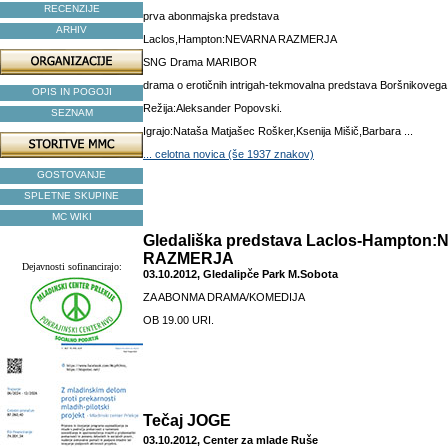
RECENZIJE
prva abonmajska predstava
ARHIV
Laclos,Hampton:NEVARNA RAZMERJA
SNG Drama MARIBOR
drama o erotičnih intrigah-tekmovalna predstava Boršnikovega
OPIS IN POGOJI
Režija:Aleksander Popovski.
SEZNAM
Igrajo:Nataša Matjašec Rošker,Ksenija Mišič,Barbara ...
... celotna novica (še 1937 znakov)
GOSTOVANJE
SPLETNE SKUPINE
MC WIKI
Gledališka predstava Laclos-Hampton
RAZMERJA
Dejavnosti sofinancirajo:
03.10.2012, Gledalipče Park M.Sobota
ZA ABONMA DRAMA/KOMEDIJA
OB 19.00 URI.
Tečaj JOGE
03.10.2012, Center za mlade Ruše