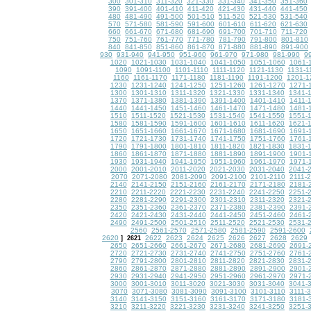
300
301-310
311-320
321-330
331-340
341-350
351-360
390
391-400
401-410
411-420
421-430
431-440
441-450
480
481-490
491-500
501-510
511-520
521-530
531-540
570
571-580
581-590
591-600
601-610
611-620
621-630
660
661-670
671-680
681-690
691-700
701-710
711-720
750
751-760
761-770
771-780
781-790
791-800
801-810
840
841-850
851-860
861-870
871-880
881-890
891-900
930
931-940
941-950
951-960
961-970
971-980
981-990
9
1020
1021-1030
1031-1040
1041-1050
1051-1060
1061-
1090
1091-1100
1101-1110
1111-1120
1121-1130
1131-1
1160
1161-1170
1171-1180
1181-1190
1191-1200
1201-1
1230
1231-1240
1241-1250
1251-1260
1261-1270
1271-
1300
1301-1310
1311-1320
1321-1330
1331-1340
1341-
1370
1371-1380
1381-1390
1391-1400
1401-1410
1411-
1440
1441-1450
1451-1460
1461-1470
1471-1480
1481-
1510
1511-1520
1521-1530
1531-1540
1541-1550
1551-
1580
1581-1590
1591-1600
1601-1610
1611-1620
1621-
1650
1651-1660
1661-1670
1671-1680
1681-1690
1691-
1720
1721-1730
1731-1740
1741-1750
1751-1760
1761-
1790
1791-1800
1801-1810
1811-1820
1821-1830
1831-
1860
1861-1870
1871-1880
1881-1890
1891-1900
1901-
1930
1931-1940
1941-1950
1951-1960
1961-1970
1971-
2000
2001-2010
2011-2020
2021-2030
2031-2040
2041-
2070
2071-2080
2081-2090
2091-2100
2101-2110
2111-
2140
2141-2150
2151-2160
2161-2170
2171-2180
2181-
2210
2211-2220
2221-2230
2231-2240
2241-2250
2251-
2280
2281-2290
2291-2300
2301-2310
2311-2320
2321-
2350
2351-2360
2361-2370
2371-2380
2381-2390
2391-
2420
2421-2430
2431-2440
2441-2450
2451-2460
2461-
2490
2491-2500
2501-2510
2511-2520
2521-2530
2531-
2560
2561-2570
2571-2580
2581-2590
2591-2600
2620
2622
2623
2624
2625
2626
2627
2628
2629
]
2621
2650
2651-2660
2661-2670
2671-2680
2681-2690
2691-
2720
2721-2730
2731-2740
2741-2750
2751-2760
2761-
2790
2791-2800
2801-2810
2811-2820
2821-2830
2831-
2860
2861-2870
2871-2880
2881-2890
2891-2900
2901-
2930
2931-2940
2941-2950
2951-2960
2961-2970
2971-
3000
3001-3010
3011-3020
3021-3030
3031-3040
3041-
3070
3071-3080
3081-3090
3091-3100
3101-3110
3111-
3140
3141-3150
3151-3160
3161-3170
3171-3180
3181-
3210
3211-3220
3221-3230
3231-3240
3241-3250
3251-