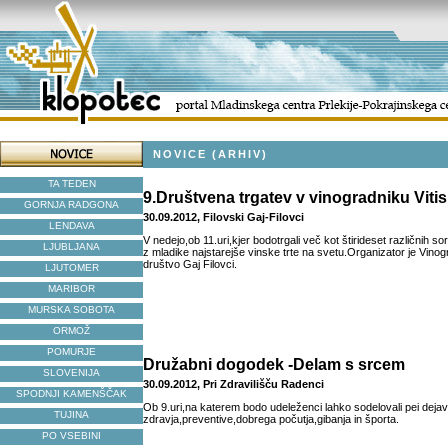
NOVICE (ARHIV)
TA TEDEN
9.Društvena trgatev v vinogradniku Vitis
GORNJA RADGONA
30.09.2012, Filovski Gaj-Filovci
LENDAVA
V nedejo,ob 11.uri,kjer bodotrgali več kot štirideset različnih sor
LJUBLJANA
z mladike najstarejše vinske trte na svetu.Organizator je Vinog
društvo Gaj Filovci.
LJUTOMER
MARIBOR
MURSKA SOBOTA
ORMOŽ
POMURJE
Družabni dogodek -Delam s srcem
SLOVENIJA
30.09.2012, Pri Zdravilišču Radenci
SPODNJI KAMENŠČAK
Ob 9.uri,na katerem bodo udeleženci lahko sodelovali pei dejav
TUJINA
zdravja,preventive,dobrega počutja,gibanja in športa.
PO VSEBINI