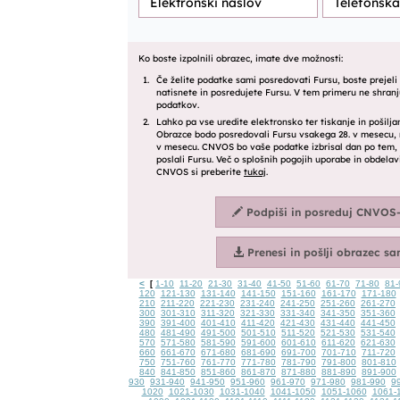
<
1-10
11-20
21-30
31-40
41-50
51-60
61-70
71-80
81-
[
120
121-130
131-140
141-150
151-160
161-170
171-180
210
211-220
221-230
231-240
241-250
251-260
261-270
300
301-310
311-320
321-330
331-340
341-350
351-360
390
391-400
401-410
411-420
421-430
431-440
441-450
480
481-490
491-500
501-510
511-520
521-530
531-540
570
571-580
581-590
591-600
601-610
611-620
621-630
660
661-670
671-680
681-690
691-700
701-710
711-720
750
751-760
761-770
771-780
781-790
791-800
801-810
840
841-850
851-860
861-870
871-880
881-890
891-900
930
931-940
941-950
951-960
961-970
971-980
981-990
9
1020
1021-1030
1031-1040
1041-1050
1051-1060
1061-