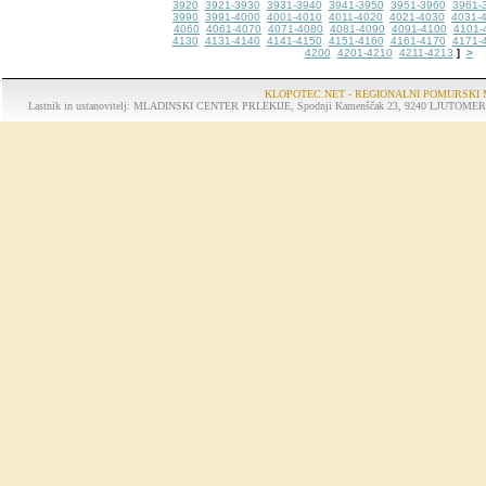
3920
3921-3930
3931-3940
3941-3950
3951-3960
3961-
3990
3991-4000
4001-4010
4011-4020
4021-4030
4031-
4060
4061-4070
4071-4080
4081-4090
4091-4100
4101-
4130
4131-4140
4141-4150
4151-4160
4161-4170
4171-
4200
4201-4210
4211-4213
>
]
KLOPOTEC.NET - REGIONALNI POMURSKI 
Lastnik in ustanovitelj: MLADINSKI CENTER PRLEKIJE, Spodnji Kamenščak 23, 9240 LJUTOMER, tel