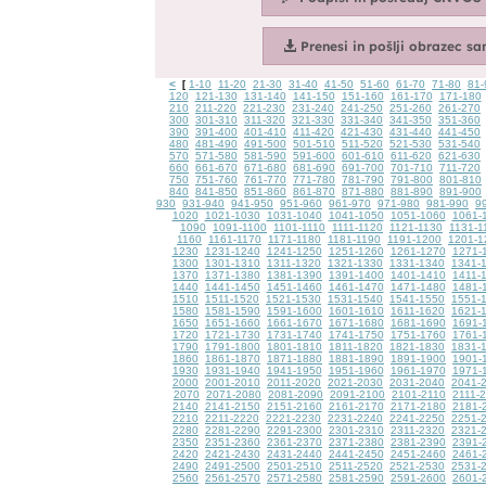
<
1-10
11-20
21-30
31-40
41-50
51-60
61-70
71-80
81-
[
120
121-130
131-140
141-150
151-160
161-170
171-180
210
211-220
221-230
231-240
241-250
251-260
261-270
300
301-310
311-320
321-330
331-340
341-350
351-360
390
391-400
401-410
411-420
421-430
431-440
441-450
480
481-490
491-500
501-510
511-520
521-530
531-540
570
571-580
581-590
591-600
601-610
611-620
621-630
660
661-670
671-680
681-690
691-700
701-710
711-720
750
751-760
761-770
771-780
781-790
791-800
801-810
840
841-850
851-860
861-870
871-880
881-890
891-900
930
931-940
941-950
951-960
961-970
971-980
981-990
9
1020
1021-1030
1031-1040
1041-1050
1051-1060
1061-
1090
1091-1100
1101-1110
1111-1120
1121-1130
1131-1
1160
1161-1170
1171-1180
1181-1190
1191-1200
1201-1
1230
1231-1240
1241-1250
1251-1260
1261-1270
1271-
1300
1301-1310
1311-1320
1321-1330
1331-1340
1341-
1370
1371-1380
1381-1390
1391-1400
1401-1410
1411-
1440
1441-1450
1451-1460
1461-1470
1471-1480
1481-
1510
1511-1520
1521-1530
1531-1540
1541-1550
1551-
1580
1581-1590
1591-1600
1601-1610
1611-1620
1621-
1650
1651-1660
1661-1670
1671-1680
1681-1690
1691-
1720
1721-1730
1731-1740
1741-1750
1751-1760
1761-
1790
1791-1800
1801-1810
1811-1820
1821-1830
1831-
1860
1861-1870
1871-1880
1881-1890
1891-1900
1901-
1930
1931-1940
1941-1950
1951-1960
1961-1970
1971-
2000
2001-2010
2011-2020
2021-2030
2031-2040
2041-
2070
2071-2080
2081-2090
2091-2100
2101-2110
2111-
2140
2141-2150
2151-2160
2161-2170
2171-2180
2181-
2210
2211-2220
2221-2230
2231-2240
2241-2250
2251-
2280
2281-2290
2291-2300
2301-2310
2311-2320
2321-
2350
2351-2360
2361-2370
2371-2380
2381-2390
2391-
2420
2421-2430
2431-2440
2441-2450
2451-2460
2461-
2490
2491-2500
2501-2510
2511-2520
2521-2530
2531-
2560
2561-2570
2571-2580
2581-2590
2591-2600
2601-