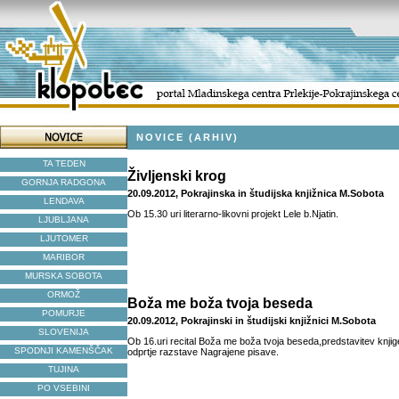
NOVICE (ARHIV)
TA TEDEN
Življenski krog
GORNJA RADGONA
20.09.2012, Pokrajinska in študijska knjižnica M.Sobota
LENDAVA
Ob 15.30 uri literarno-likovni projekt Lele b.Njatin.
LJUBLJANA
LJUTOMER
MARIBOR
MURSKA SOBOTA
ORMOŽ
Boža me boža tvoja beseda
POMURJE
20.09.2012, Pokrajinski in študijski knjižnici M.Sobota
SLOVENIJA
Ob 16.uri recital Boža me boža tvoja beseda,predstavitev knjig
SPODNJI KAMENŠČAK
odprtje razstave Nagrajene pisave.
TUJINA
PO VSEBINI