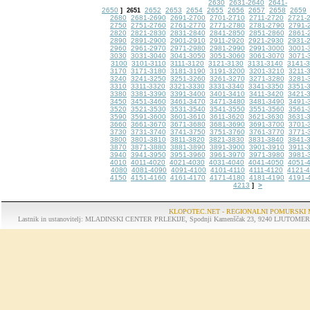
2630
2631-2640
2641-
2650
2652
2653
2654
2655
2656
2657
2658
2659
]
2651
2680
2681-2690
2691-2700
2701-2710
2711-2720
2721-
2750
2751-2760
2761-2770
2771-2780
2781-2790
2791-
2820
2821-2830
2831-2840
2841-2850
2851-2860
2861-
2890
2891-2900
2901-2910
2911-2920
2921-2930
2931-
2960
2961-2970
2971-2980
2981-2990
2991-3000
3001-
3030
3031-3040
3041-3050
3051-3060
3061-3070
3071-
3100
3101-3110
3111-3120
3121-3130
3131-3140
3141-
3170
3171-3180
3181-3190
3191-3200
3201-3210
3211-
3240
3241-3250
3251-3260
3261-3270
3271-3280
3281-
3310
3311-3320
3321-3330
3331-3340
3341-3350
3351-
3380
3381-3390
3391-3400
3401-3410
3411-3420
3421-
3450
3451-3460
3461-3470
3471-3480
3481-3490
3491-
3520
3521-3530
3531-3540
3541-3550
3551-3560
3561-
3590
3591-3600
3601-3610
3611-3620
3621-3630
3631-
3660
3661-3670
3671-3680
3681-3690
3691-3700
3701-
3730
3731-3740
3741-3750
3751-3760
3761-3770
3771-
3800
3801-3810
3811-3820
3821-3830
3831-3840
3841-
3870
3871-3880
3881-3890
3891-3900
3901-3910
3911-
3940
3941-3950
3951-3960
3961-3970
3971-3980
3981-
4010
4011-4020
4021-4030
4031-4040
4041-4050
4051-
4080
4081-4090
4091-4100
4101-4110
4111-4120
4121-
4150
4151-4160
4161-4170
4171-4180
4181-4190
4191-
4213
>
]
KLOPOTEC.NET - REGIONALNI POMURSKI 
Lastnik in ustanovitelj: MLADINSKI CENTER PRLEKIJE, Spodnji Kamenščak 23, 9240 LJUTOMER, tel