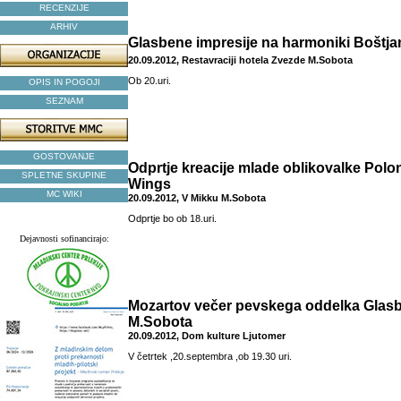
RECENZIJE
ARHIV
Glasbene impresije na harmoniki Boštj
20.09.2012, Restavraciji hotela Zvezde M.Sobota
Ob 20.uri.
OPIS IN POGOJI
SEZNAM
GOSTOVANJE
Odprtje kreacije mlade oblikovalke Polon
SPLETNE SKUPINE
Wings
MC WIKI
20.09.2012, V Mikku M.Sobota
Odprtje bo ob 18.uri.
Dejavnosti sofinancirajo:
Mozartov večer pevskega oddelka Glas
M.Sobota
20.09.2012, Dom kulture Ljutomer
V četrtek ,20.septembra ,ob 19.30 uri.