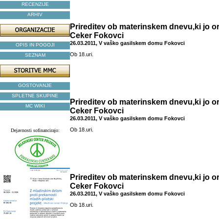
RECENZIJE
ARHIV
Prireditev ob materinskem dnevu,ki jo o
Ceker Fokovci
26.03.2011, V vaško gasilskem domu Fokovci
OPIS IN POGOJI
Ob 18.uri.
SEZNAM
GOSTOVANJE
SPLETNE SKUPINE
Prireditev ob materinskem dnevu,ki jo o
MC WIKI
Ceker Fokovci
26.03.2011, V vaško gasilskem domu Fokovci
Ob 18.uri.
Dejavnosti sofinancirajo:
Prireditev ob materinskem dnevu,ki jo o
Ceker Fokovci
26.03.2011, V vaško gasilskem domu Fokovci
Ob 18.uri.