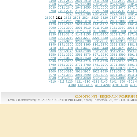
2490
2491-2500
2501-2510
2511-2520
2521-2530
2531-
2560
2561-2570
2571-2580
2581-2590
2591-2600
2601-
2630
2631-2640
2641-2650
2651-2660
2661-2670
2671-
2700
2701-2710
2711-2720
2721-2730
2731-2740
2741-
2770
2771-2780
2781-2790
2791-2800
2801-
2820
2822
2823
2824
2825
2826
2827
2828
2829
]
2821
2850
2851-2860
2861-2870
2871-2880
2881-2890
2891-
2920
2921-2930
2931-2940
2941-2950
2951-2960
2961-
2990
2991-3000
3001-3010
3011-3020
3021-3030
3031-
3060
3061-3070
3071-3080
3081-3090
3091-3100
3101-
3130
3131-3140
3141-3150
3151-3160
3161-3170
3171-
3200
3201-3210
3211-3220
3221-3230
3231-3240
3241-
3270
3271-3280
3281-3290
3291-3300
3301-3310
3311-
3340
3341-3350
3351-3360
3361-3370
3371-3380
3381-
3410
3411-3420
3421-3430
3431-3440
3441-3450
3451-
3480
3481-3490
3491-3500
3501-3510
3511-3520
3521-
3550
3551-3560
3561-3570
3571-3580
3581-3590
3591-
3620
3621-3630
3631-3640
3641-3650
3651-3660
3661-
3690
3691-3700
3701-3710
3711-3720
3721-3730
3731-
3760
3761-3770
3771-3780
3781-3790
3791-3800
3801-
3830
3831-3840
3841-3850
3851-3860
3861-3870
3871-
3900
3901-3910
3911-3920
3921-3930
3931-3940
3941-
3970
3971-3980
3981-3990
3991-4000
4001-4010
4011-
4040
4041-4050
4051-4060
4061-4070
4071-4080
4081-
4110
4111-4120
4121-4130
4131-4140
4141-4150
4151-
4180
4181-4190
4191-4200
4201-4210
4211
KLOPOTEC.NET - REGIONALNI POMURSKI 
Lastnik in ustanovitelj: MLADINSKI CENTER PRLEKIJE, Spodnji Kamenščak 23, 9240 LJUTOMER, tel