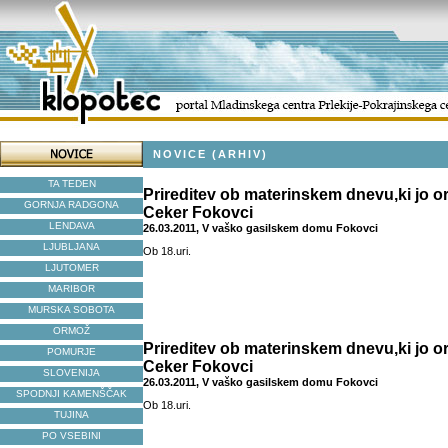
NOVICE (ARHIV)
TA TEDEN
Prireditev ob materinskem dnevu,ki jo o
GORNJA RADGONA
Ceker Fokovci
LENDAVA
26.03.2011, V vaško gasilskem domu Fokovci
LJUBLJANA
Ob 18.uri.
LJUTOMER
MARIBOR
MURSKA SOBOTA
ORMOŽ
Prireditev ob materinskem dnevu,ki jo o
POMURJE
Ceker Fokovci
SLOVENIJA
26.03.2011, V vaško gasilskem domu Fokovci
SPODNJI KAMENŠČAK
Ob 18.uri.
TUJINA
PO VSEBINI