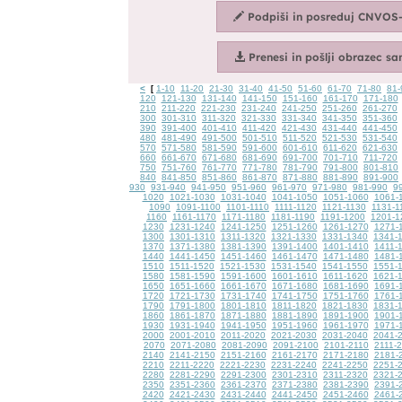
<
1-10
11-20
21-30
31-40
41-50
51-60
61-70
71-80
81-
[
120
121-130
131-140
141-150
151-160
161-170
171-180
210
211-220
221-230
231-240
241-250
251-260
261-270
300
301-310
311-320
321-330
331-340
341-350
351-360
390
391-400
401-410
411-420
421-430
431-440
441-450
480
481-490
491-500
501-510
511-520
521-530
531-540
570
571-580
581-590
591-600
601-610
611-620
621-630
660
661-670
671-680
681-690
691-700
701-710
711-720
750
751-760
761-770
771-780
781-790
791-800
801-810
840
841-850
851-860
861-870
871-880
881-890
891-900
930
931-940
941-950
951-960
961-970
971-980
981-990
9
1020
1021-1030
1031-1040
1041-1050
1051-1060
1061-
1090
1091-1100
1101-1110
1111-1120
1121-1130
1131-1
1160
1161-1170
1171-1180
1181-1190
1191-1200
1201-1
1230
1231-1240
1241-1250
1251-1260
1261-1270
1271-
1300
1301-1310
1311-1320
1321-1330
1331-1340
1341-
1370
1371-1380
1381-1390
1391-1400
1401-1410
1411-
1440
1441-1450
1451-1460
1461-1470
1471-1480
1481-
1510
1511-1520
1521-1530
1531-1540
1541-1550
1551-
1580
1581-1590
1591-1600
1601-1610
1611-1620
1621-
1650
1651-1660
1661-1670
1671-1680
1681-1690
1691-
1720
1721-1730
1731-1740
1741-1750
1751-1760
1761-
1790
1791-1800
1801-1810
1811-1820
1821-1830
1831-
1860
1861-1870
1871-1880
1881-1890
1891-1900
1901-
1930
1931-1940
1941-1950
1951-1960
1961-1970
1971-
2000
2001-2010
2011-2020
2021-2030
2031-2040
2041-
2070
2071-2080
2081-2090
2091-2100
2101-2110
2111-
2140
2141-2150
2151-2160
2161-2170
2171-2180
2181-
2210
2211-2220
2221-2230
2231-2240
2241-2250
2251-
2280
2281-2290
2291-2300
2301-2310
2311-2320
2321-
2350
2351-2360
2361-2370
2371-2380
2381-2390
2391-
2420
2421-2430
2431-2440
2441-2450
2451-2460
2461-