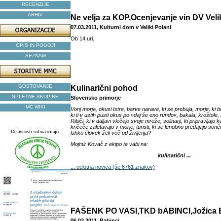
RECENZIJE
ARHIV
Ne velja za KOP,Ocenjevanje vin DV Vel
07.03.2011, Kulturni dom v Veliki Polani
Ob 14.uri.
OPIS IN POGOJI
SEZNAM
GOSTOVANJE
Kulinarični pohod
SPLETNE SKUPINE
Slovensko primorje
MC WIKI
Vonj morja, okusi Istre, barve narave, ki se prebuja, morje, ki bu
ki ti v ustih pusti okus po »daj še eno rundo«, bakala, kroštole, 
Ribiči, ki v daljavi vlečejo svoje mreže, solinarji, ki pripravljajo 
kričeče zaletavajo v morje, turisti, ki se lenobno predajajo sonč
Dejavnosti sofinancirajo:
lahko človek želi več od življenja?
Mojmir Kovač z ekipo te vabi na:
kulinarični ...
... celotna novica (še 6761 znakov)
FAŠENK PO VASI,TKD bABINCI,Jožica 
06.03.2011, Babinci