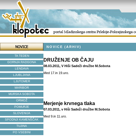
NOVICE (ARHIV)
TA TEDEN
DRUŽENJE OB ČAJU
GORNJA RADGONA
08.03.2011, V Hiši Sadeži družbe M.Sobota
LENDAVA
Med 17.in 19.uro.
LJUBLJANA
LJUTOMER
MARIBOR
MURSKA SOBOTA
ORMOŽ
Merjenje krvnega tlaka
POMURJE
07.03.2011, v Hiši Sadeži družbe M.Sobota
SLOVENIJA
Med 9.in 11.uro.
SPODNJI KAMENŠČAK
TUJINA
PO VSEBINI