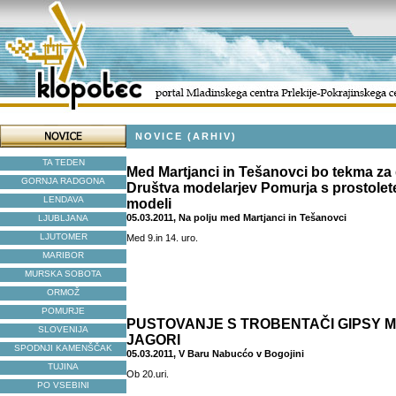
NOVICE (ARHIV)
TA TEDEN
Med Martjanci in Tešanovci bo tekma za 
GORNJA RADGONA
Društva modelarjev Pomurja s prostolete
LENDAVA
modeli
05.03.2011, Na polju med Martjanci in Tešanovci
LJUBLJANA
LJUTOMER
Med 9.in 14. uro.
MARIBOR
MURSKA SOBOTA
ORMOŽ
POMURJE
PUSTOVANJE S TROBENTAČI GIPSY M
SLOVENIJA
JAGORI
SPODNJI KAMENŠČAK
05.03.2011, V Baru Nabucćo v Bogojini
TUJINA
Ob 20.uri.
PO VSEBINI