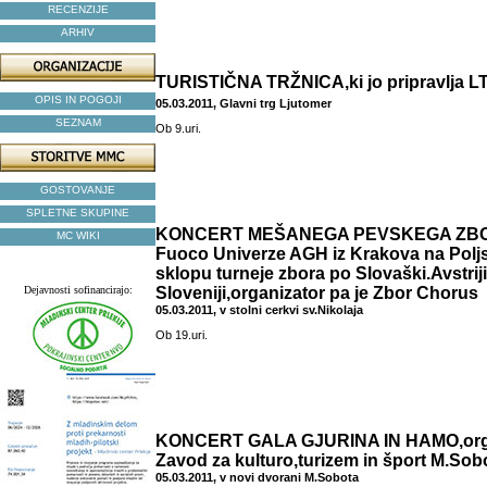
RECENZIJE
ARHIV
TURISTIČNA TRŽNICA,ki jo pripravlja LT
OPIS IN POGOJI
05.03.2011, Glavni trg Ljutomer
SEZNAM
Ob 9.uri.
GOSTOVANJE
SPLETNE SKUPINE
KONCERT MEŠANEGA PEVSKEGA ZBO
MC WIKI
Fuoco Univerze AGH iz Krakova na Poljs
sklopu turneje zbora po Slovaški.Avstriji
Dejavnosti sofinancirajo:
Sloveniji,organizator pa je Zbor Chorus
05.03.2011, v stolni cerkvi sv.Nikolaja
Ob 19.uri.
KONCERT GALA GJURINA IN HAMO,orga
Zavod za kulturo,turizem in šport M.Sob
05.03.2011, v novi dvorani M.Sobota