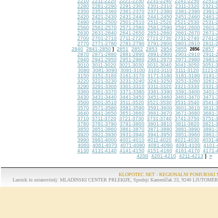
2210
2211-2220
2221-2230
2231-2240
2241-2250
2251-
2280
2281-2290
2291-2300
2301-2310
2311-2320
2321-
2350
2351-2360
2361-2370
2371-2380
2381-2390
2391-
2420
2421-2430
2431-2440
2441-2450
2451-2460
2461-
2490
2491-2500
2501-2510
2511-2520
2521-2530
2531-
2560
2561-2570
2571-2580
2581-2590
2591-2600
2601-
2630
2631-2640
2641-2650
2651-2660
2661-2670
2671-
2700
2701-2710
2711-2720
2721-2730
2731-2740
2741-
2770
2771-2780
2781-2790
2791-2800
2801-2810
2811-
2840
2841-2850
2851
2852
2853
2854
2855
2857
]
2856
2870
2871-2880
2881-2890
2891-2900
2901-2910
2911-
2940
2941-2950
2951-2960
2961-2970
2971-2980
2981-
3010
3011-3020
3021-3030
3031-3040
3041-3050
3051-
3080
3081-3090
3091-3100
3101-3110
3111-3120
3121-
3150
3151-3160
3161-3170
3171-3180
3181-3190
3191-
3220
3221-3230
3231-3240
3241-3250
3251-3260
3261-
3290
3291-3300
3301-3310
3311-3320
3321-3330
3331-
3360
3361-3370
3371-3380
3381-3390
3391-3400
3401-
3430
3431-3440
3441-3450
3451-3460
3461-3470
3471-
3500
3501-3510
3511-3520
3521-3530
3531-3540
3541-
3570
3571-3580
3581-3590
3591-3600
3601-3610
3611-
3640
3641-3650
3651-3660
3661-3670
3671-3680
3681-
3710
3711-3720
3721-3730
3731-3740
3741-3750
3751-
3780
3781-3790
3791-3800
3801-3810
3811-3820
3821-
3850
3851-3860
3861-3870
3871-3880
3881-3890
3891-
3920
3921-3930
3931-3940
3941-3950
3951-3960
3961-
3990
3991-4000
4001-4010
4011-4020
4021-4030
4031-
4060
4061-4070
4071-4080
4081-4090
4091-4100
4101-
4130
4131-4140
4141-4150
4151-4160
4161-4170
4171-
4200
4201-4210
4211-4213
>
]
KLOPOTEC.NET - REGIONALNI POMURSKI 
Lastnik in ustanovitelj: MLADINSKI CENTER PRLEKIJE, Spodnji Kamenščak 23, 9240 LJUTOMER, tel