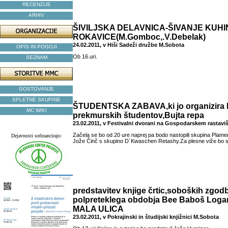
RECENZIJE
ARHIV
ŠIVILJSKA DELAVNICA-ŠIVANJE KUH
ROKAVICE(M.Gomboc,.V.Debelak)
24.02.2011, v Hiši Sadeži družbe M.Sobota
OPIS IN POGOJI
Ob 16.uri.
SEZNAM
GOSTOVANJE
SPLETNE SKUPINE
ŠTUDENTSKA ZABAVA,ki jo organizira 
MC WIKI
prekmurskih študentov,Bujta repa
23.02.2011, v Festivalni dvorani na Gospodarskem rastaviš
Začela se bo od 20 ure naprej pa bodo nastopili skupina Plam
Dejavnosti sofinancirajo:
Jože Činč s skupino D´Kwaschen Retashy.Za plesne viže bo s
predstavitev knjige črtic,soboških zgodb
polpreteklega obdobja Bee Baboš Loga
MALA ULICA
23.02.2011, v Pokrajinski in študijski knjižnici M.Sobota