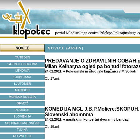
NOVICE (ARHIV)
TA TEDEN
PREDAVANJE O ZDRAVILNIH GOBAH,pr
GORNJA RADGONA
Milan Kelhar,na ogled pa bo tudi fotora
LENDAVA
24.02.2011, v Pokrajinski in študijski knjižnici v M.Soboti
LJUBLJANA
Ob 17.uri.
LJUTOMER
MARIBOR
MURSKA SOBOTA
ORMOŽ
KOMEDIJA MGL J.B.P.Moliere:SKOPUH,p
POMURJE
Slovenski abomnma
SLOVENIJA
24.02.2011, v gasilski in koncertni dvorani v Lendavi
SPODNJI KAMENŠČAK
Ob 19.uri.
TUJINA
PO VSEBINI