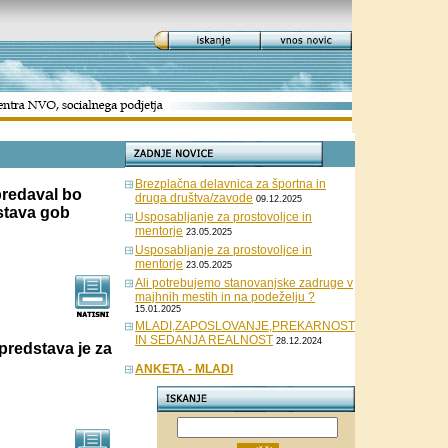
Brezplačna delavnica za športna in
edaval bo
druga društva/zavode
09.12.2025
zstava gob
Usposabljanje za prostovoljce in
mentorje
23.05.2025
Usposabljanje za prostovoljce in
mentorje
23.05.2025
Ali potrebujemo stanovanjske zadruge v
majhnih mestih in na podeželju ?
15.01.2025
MLADI,ZAPOSLOVANJE,PREKARNOST
IN SEDANJA REALNOST
28.12.2024
redstava je za
ANKETA - MLADI