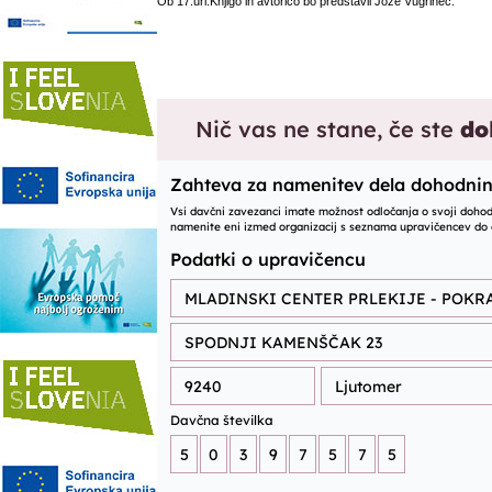
Ob 17.uri.Knjigo in avtorico bo predstavil Jože Vugrinec.