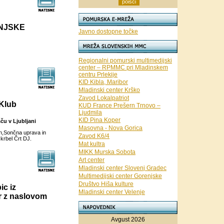
INJSKE
Javno dostopne točke
Regionalni pomurski multimedijski
center – RPMMC pri Mladinskem
centru Prlekije
KID Kibla, Maribor
Mladinski center Krško
Zavod Lokalpatriot
Klub
KUD France Prešern Trnovo –
Ljudmila
KID Pina Koper
ču v Ljubljani
Masovna - Nova Gorica
en,Sončna uprava in
Zavod K6/4
krbel Črt DJ.
Mat kultra
MIKK Murska Sobota
Art center
Mladinski center Slovenj Gradec
Multimedijski center Gorenjske
Društvo Hiša kulture
ic iz
Mladinski center Velenje
r z naslovom
Avgust 2026