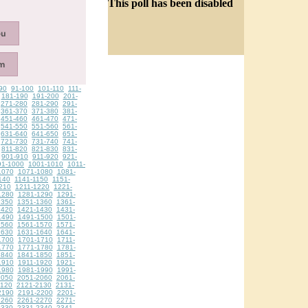
This poll has been disabled
90
91-100
101-110
111-
181-190
191-200
201-
271-280
281-290
291-
361-370
371-380
381-
451-460
461-470
471-
541-550
551-560
561-
631-640
641-650
651-
721-730
731-740
741-
811-820
821-830
831-
901-910
911-920
921-
91-1000
1001-1010
1011-
1070
1071-1080
1081-
140
1141-1150
1151-
210
1211-1220
1221-
1280
1281-1290
1291-
1350
1351-1360
1361-
1420
1421-1430
1431-
1490
1491-1500
1501-
1560
1561-1570
1571-
1630
1631-1640
1641-
1700
1701-1710
1711-
1770
1771-1780
1781-
1840
1841-1850
1851-
1910
1911-1920
1921-
1980
1981-1990
1991-
2050
2051-2060
2061-
2120
2121-2130
2131-
2190
2191-2200
2201-
2260
2261-2270
2271-
2330
2331-2340
2341-