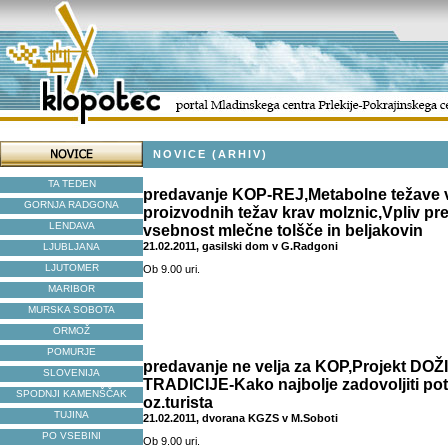
NOVICE (ARHIV)
TA TEDEN
predavanje KOP-REJ,Metabolne težave 
GORNJA RADGONA
proizvodnih težav krav molznic,Vpliv pr
LENDAVA
vsebnost mlečne tolšče in beljakovin
21.02.2011, gasilski dom v G.Radgoni
LJUBLJANA
LJUTOMER
Ob 9.00 uri.
MARIBOR
MURSKA SOBOTA
ORMOŽ
POMURJE
predavanje ne velja za KOP,Projekt DO
SLOVENIJA
TRADICIJE-Kako najbolje zadovoljiti po
SPODNJI KAMENŠČAK
oz.turista
TUJINA
21.02.2011, dvorana KGZS v M.Soboti
PO VSEBINI
Ob 9.00 uri.