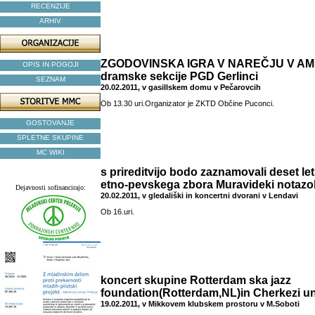
RECENZIJE
ARHIV
ZGODOVINSKA IGRA V NAREČJU V A
OPIS IN POGOJI
dramske sekcije PGD Gerlinci
SEZNAM
20.02.2011, v gasillskem domu v Pečarovcih
Ob 13.30 uri.Organizator je ZKTD Občine Puconci.
GOSTOVANJE
SPLETNE SKUPINE
MC WIKI
s prireditvijo bodo zaznamovali deset l
etno-pevskega zbora Muravideki notazo
Dejavnosti sofinancirajo:
20.02.2011, v gledališki in koncertni dvorani v Lendavi
Ob 16.uri.
koncert skupine Rotterdam ska jazz
foundation(Rotterdam,NL)in Cherkezi un
19.02.2011, v Mikkovem klubskem prostoru v M.Soboti