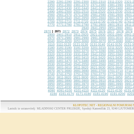
2280
2281-2290
2291-2300
2301-2310
2311-2320
2321-
2350
2351-2360
2361-2370
2371-2380
2381-2390
2391-
2420
2421-2430
2431-2440
2441-2450
2451-2460
2461-
2490
2491-2500
2501-2510
2511-2520
2521-2530
2531-
2560
2561-2570
2571-2580
2581-2590
2591-2600
2601-
2630
2631-2640
2641-2650
2651-2660
2661-2670
2671-
2700
2701-2710
2711-2720
2721-2730
2731-2740
2741-
2770
2771-2780
2781-2790
2791-2800
2801-2810
2811-
2840
2841-2850
2851-2860
2861-
2870
2872
2873
2874
2875
2876
2877
2878
2879
]
2871
2900
2901-2910
2911-2920
2921-2930
2931-2940
2941-
2970
2971-2980
2981-2990
2991-3000
3001-3010
3011-
3040
3041-3050
3051-3060
3061-3070
3071-3080
3081-
3110
3111-3120
3121-3130
3131-3140
3141-3150
3151-
3180
3181-3190
3191-3200
3201-3210
3211-3220
3221-
3250
3251-3260
3261-3270
3271-3280
3281-3290
3291-
3320
3321-3330
3331-3340
3341-3350
3351-3360
3361-
3390
3391-3400
3401-3410
3411-3420
3421-3430
3431-
3460
3461-3470
3471-3480
3481-3490
3491-3500
3501-
3530
3531-3540
3541-3550
3551-3560
3561-3570
3571-
3600
3601-3610
3611-3620
3621-3630
3631-3640
3641-
3670
3671-3680
3681-3690
3691-3700
3701-3710
3711-
3740
3741-3750
3751-3760
3761-3770
3771-3780
3781-
3810
3811-3820
3821-3830
3831-3840
3841-3850
3851-
3880
3881-3890
3891-3900
3901-3910
3911-3920
3921-
3950
3951-3960
3961-3970
3971-3980
3981-3990
3991-
4020
4021-4030
4031-4040
4041-4050
4051-4060
4061-
4090
4091-4100
4101-4110
4111-4120
4121-4130
4131-
4160
4161-4170
4171-4180
4181-4190
4191-4200
4201
KLOPOTEC.NET - REGIONALNI POMURSKI 
Lastnik in ustanovitelj: MLADINSKI CENTER PRLEKIJE, Spodnji Kamenščak 23, 9240 LJUTOMER, tel