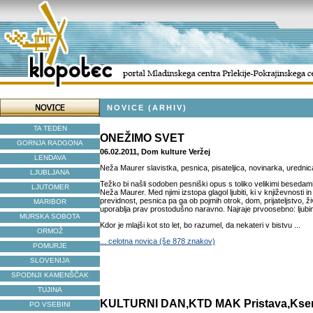
NOVICE (ARHIV)
TA TEDEN
ONEŽIMO SVET
GORNJA RADGONA
06.02.2011, Dom kulture Veržej
LENDAVA
Neža Maurer slavistka, pesnica, pisateljica, novinarka, uredni
LJUBLJANA
Težko bi našli sodoben pesniški opus s toliko velikimi besedami,
LJUTOMER
Neža Maurer. Med njimi izstopa glagol ljubiti, ki v književnosti 
previdnost, pesnica pa ga ob pojmih otrok, dom, prijateljstvo, ži
MARIBOR
uporablja prav prostodušno naravno. Najraje prvoosebno: ljubi
MURSKA SOBOTA
Kdor je mlajši kot sto let, bo razumel, da nekateri v bistvu ...
ORMOŽ
... celotna novica (še 878 znakov)
POMURJE
SLOVENIJA
SPODNJI KAMENŠČAK
TUJINA
KULTURNI DAN,KTD MAK Pristava,Kseni
PO VSEBINI