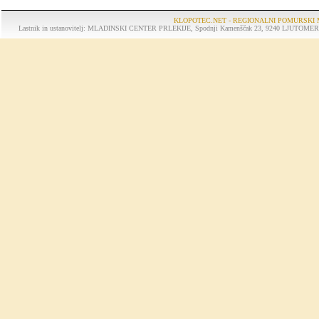
KLOPOTEC.NET - REGIONALNI POMURSKI 
Lastnik in ustanovitelj: MLADINSKI CENTER PRLEKIJE, Spodnji Kamenščak 23, 9240 LJUTOMER, tel