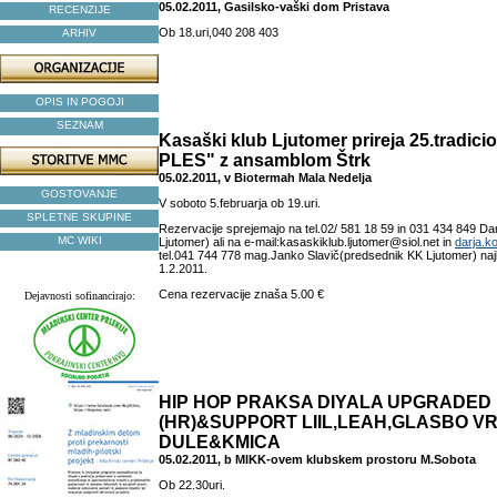
05.02.2011, Gasilsko-vaški dom Pristava
RECENZIJE
Ob 18.uri,040 208 403
ARHIV
OPIS IN POGOJI
SEZNAM
Kasaški klub Ljutomer prireja 25.tradic
PLES" z ansamblom Štrk
05.02.2011, v Biotermah Mala Nedelja
GOSTOVANJE
V soboto 5.februarja ob 19.uri.
SPLETNE SKUPINE
Rezervacije sprejemajo na tel.02/ 581 18 59 in 031 434 849 Dar
MC WIKI
Ljutomer) ali na e-mail:kasaskiklub.ljutomer@siol.net in
darja.
tel.041 744 778 mag.Janko Slavič(predsednik KK Ljutomer) naj
1.2.2011.
Cena rezervacije znaša 5.00 €
Dejavnosti sofinancirajo:
HIP HOP PRAKSA DIYALA UPGRADED
(HR)&SUPPORT LIIL,LEAH,GLASBO VR
DULE&KMICA
05.02.2011, b MIKK-ovem klubskem prostoru M.Sobota
Ob 22.30uri.