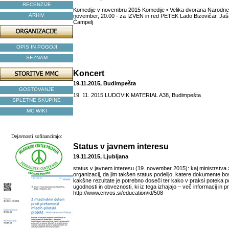
RECENZIJE
Komedije v novembru 2015 Komedije • Velika dvorana Narodne
ARHIV
november, 20.00 - za IZVEN in red PETEK Lado Bizovičar, Jaš
Čampelj
OPIS IN POGOJI
SEZNAM
Koncert
19.11.2015, Budimpešta
GOSTOVANJE
19. 11. 2015 LUDOVIK MATERIAL A38, Budimpešta
SPLETNE SKUPINE
MC WIKI
Dejavnosti sofinancirajo:
Status v javnem interesu
19.11.2015, Ljubljana
status v javnem interesu (19. november 2015): kaj ministrstva
organizacij, da jim takšen status podelijo, katere dokumente bos
kakšne rezultate je potrebno doseči ter kako v praksi poteka po
ugodnosti in obveznosti, ki iz tega izhajajo – več informacij in pr
http://www.cnvos.si/education/id/508