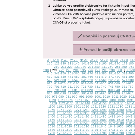
<
1-10
11-20
21-30
31-40
41-50
51-60
61-70
71-80
81-
[
120
121-130
131-140
141-150
151-160
161-170
171-180
210
211-220
221-230
231-240
241-250
251-260
261
290
292
293
294
295
296
297
298
299
300
301-3
]
291
[
340
341-350
351-360
361-370
371-380
381-390
391-400
430
431-440
441-450
451-460
461-470
471-480
481-490
520
521-530
531-540
541-550
551-560
561-570
571-580
610
611-620
621-630
631-640
641-650
651-660
661-670
700
701-710
711-720
721-730
731-740
741-750
751-760
790
791-800
801-810
811-820
821-830
831-840
841-850
880
881-890
891-900
901-910
911-920
921-930
931-940
970
971-980
981-990
991-1000
1001-1010
1011-1020
102
1050
1051-1060
1061-1070
1071-1080
1081-1090
1091-
1120
1121-1130
1131-1140
1141-1150
1151-1160
1161-1
1190
1191-1200
1201-1210
1211-1220
1221-1230
1231-
1260
1261-1270
1271-1280
1281-1290
1291-1300
1301-
1330
1331-1340
1341-1350
1351-1360
1361-1370
1371-
1400
1401-1410
1411-1420
1421-1430
1431-1440
1441-
1470
1471-1480
1481-1490
1491-1500
1501-1510
1511-
1540
1541-1550
1551-1560
1561-1570
1571-1580
1581-
1610
1611-1620
1621-1630
1631-1640
1641-1650
1651-
1680
1681-1690
1691-1700
1701-1710
1711-1720
1721-
1750
1751-1760
1761-1770
1771-1780
1781-1790
1791-