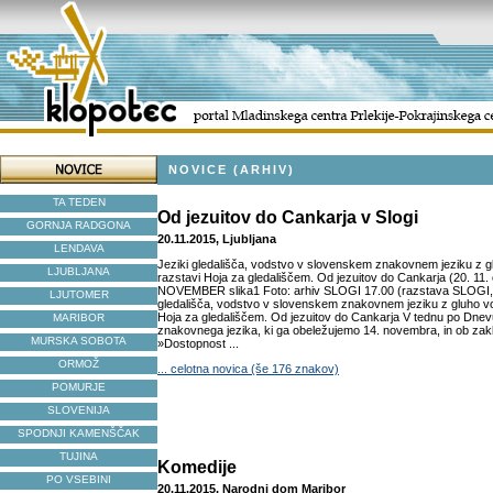
NOVICE (ARHIV)
TA TEDEN
Od jezuitov do Cankarja v Slogi
GORNJA RADGONA
20.11.2015, Ljubljana
LENDAVA
Jeziki gledališča, vodstvo v slovenskem znakovnem jeziku z gl
LJUBLJANA
razstavi Hoja za gledališčem. Od jezuitov do Cankarja (20. 11
NOVEMBER slika1 Foto: arhiv SLOGI 17.00 (razstava SLOGI, 2
LJUTOMER
gledališča, vodstvo v slovenskem znakovnem jeziku z gluho vod
Hoja za gledališčem. Od jezuitov do Cankarja V tednu po Dne
MARIBOR
znakovnega jezika, ki ga obeležujemo 14. novembra, in ob zakl
MURSKA SOBOTA
»Dostopnost ...
ORMOŽ
... celotna novica (še 176 znakov)
POMURJE
SLOVENIJA
SPODNJI KAMENŠČAK
TUJINA
Komedije
PO VSEBINI
20.11.2015, Narodni dom Maribor