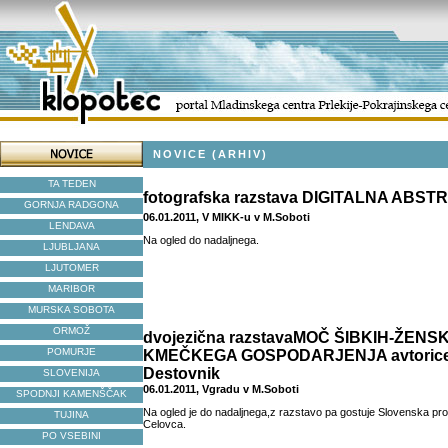
NOVICE (ARHIV)
TA TEDEN
fotografska razstava DIGITALNA ABST
GORNJA RADGONA
06.01.2011, V MIKK-u v M.Soboti
LENDAVA
Na ogled do nadaljnega.
LJUBLJANA
LJUTOMER
MARIBOR
MURSKA SOBOTA
ORMOŽ
dvojezična razstavaMOČ ŠIBKIH-ŽENS
POMURJE
KMEČKEGA GOSPODARJENJA avtorice 
Destovnik
SLOVENIJA
06.01.2011, Vgradu v M.Soboti
SPODNJI KAMENŠČAK
Na ogled je do nadaljnega,z razstavo pa gostuje Slovenska pr
TUJINA
Celovca.
PO VSEBINI