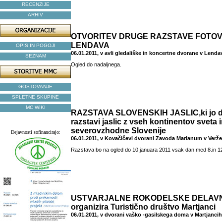
RECENZIJE
ARHIV
OTVORITEV DRUGE RAZSTAVE FOTOV
LENDAVA
OPIS IN POGOJI
06.01.2011, v avli gledališke in koncertne dvorane v Lenda
SEZNAM
Ogled do nadaljnega.
GOSTOVANJE
SPLETNE SKUPINE
MC WIKI
RAZSTAVA SLOVENSKIH JASLIC,ki jo do
razstavi jaslic z vseh kontinentov sveta i
severovzhodne Slovenije
Dejavnosti sofinancirajo:
06.01.2011, v Kovačičevi dvorani Zavoda Marianum v Verže
Razstava bo na ogled do 10.januara 2011 vsak dan med 8.in 12
USTVARJALNE ROKODELSKE DELAVNIC
organizira Turistično društvo Martjanci
06.01.2011, v dvorani vaško -gasilskega doma v Martjancih