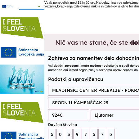
Vsak ponedeljek med 18.in 20.uro.Na delavnicah se udeleženci
vezanja,kvačkanja,izdelovanja nakita in izdelkov iz gline ter dr