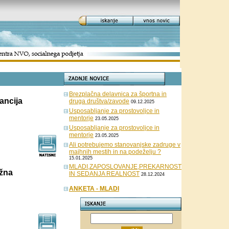
Brezplačna delavnica za športna in
ancija
druga društva/zavode
09.12.2025
Usposabljanje za prostovoljce in
mentorje
23.05.2025
Usposabljanje za prostovoljce in
mentorje
23.05.2025
Ali potrebujemo stanovanjske zadruge v
majhnih mestih in na podeželju ?
15.01.2025
MLADI,ZAPOSLOVANJE,PREKARNOST
žna
IN SEDANJA REALNOST
28.12.2024
ANKETA - MLADI