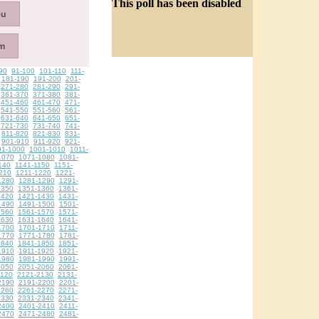
This poll has been disabled
90
91-100
101-110
111-
181-190
191-200
201-
271-280
281-290
291-
361-370
371-380
381-
451-460
461-470
471-
541-550
551-560
561-
631-640
641-650
651-
721-730
731-740
741-
811-820
821-830
831-
901-910
911-920
921-
91-1000
1001-1010
1011-
1070
1071-1080
1081-
140
1141-1150
1151-
210
1211-1220
1221-
1280
1281-1290
1291-
1350
1351-1360
1361-
1420
1421-1430
1431-
1490
1491-1500
1501-
1560
1561-1570
1571-
1630
1631-1640
1641-
1700
1701-1710
1711-
1770
1771-1780
1781-
1840
1841-1850
1851-
1910
1911-1920
1921-
1980
1981-1990
1991-
2050
2051-2060
2061-
2120
2121-2130
2131-
2190
2191-2200
2201-
2260
2261-2270
2271-
2330
2331-2340
2341-
2400
2401-2410
2411-
2470
2471-2480
2481-