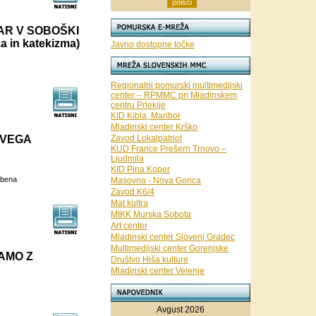
AR V SOBOŠKI
a in katekizma)
Javno dostopne točke
Regionalni pomurski multimedijski
center – RPMMC pri Mladinskem
centru Prlekije
KID Kibla, Maribor
Mladinski center Krško
OVEGA
Zavod Lokalpatriot
KUD France Prešern Trnovo –
Ljudmila
KID Pina Koper
mbena
Masovna - Nova Gorica
Zavod K6/4
Mat kultra
MIKK Murska Sobota
Art center
Mladinski center Slovenj Gradec
Multimedijski center Gorenjske
JAMO Z
Društvo Hiša kulture
Mladinski center Velenje
Avgust 2026