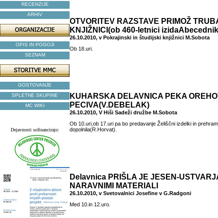
RECENZIJE
ARHIV
OTVORITEV RAZSTAVE PRIMOŽ TRUB
KNJIŽNICI(ob 460-letnici izidaAbecednik
26.10.2010, v Pokrajinski in študijski knjižnici M.Sobota
OPIS IN POGOJI
Ob 18.uri.
SEZNAM
GOSTOVANJE
KUHARSKA DELAVNICA PEKA OREH
SPLETNE SKUPINE
PECIVA(V.DEBELAK)
MC WIKI
26.10.2010, V Hiši Sadeži družbe M.Sobota
Ob 10.uri,ob 17.uri pa bo predavanje Želiščni izdelki in prehra
dopolnila(R.Horvat).
Dejavnosti sofinancirajo:
Delavnica PRIŠLA JE JESEN-USTVAR
NARAVNIMI MATERIALI
26.10.2010, v Svetovalnici Josefine v G.Radgoni
Med 10.in 12.uro.