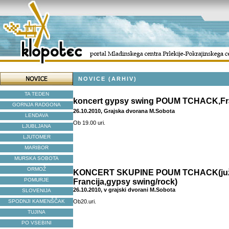
NOVICE (ARHIV)
TA TEDEN
koncert gypsy swing POUM TCHACK,Fr
GORNJA RADGONA
26.10.2010, Grajska dvorana M.Sobota
LENDAVA
Ob 19.00 uri.
LJUBLJANA
LJUTOMER
MARIBOR
MURSKA SOBOTA
ORMOŽ
KONCERT SKUPINE POUM TCHACK(ju
POMURJE
Francija,gypsy swing/rock)
26.10.2010, v grajski dvorani M.Sobota
SLOVENIJA
SPODNJI KAMENŠČAK
Ob20.uri.
TUJINA
PO VSEBINI