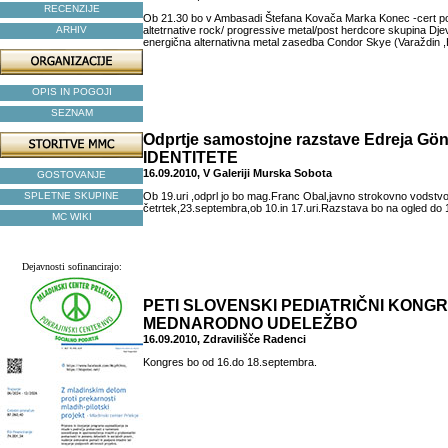
RECENZIJE
Ob 21.30 bo v Ambasadi Štefana Kovača Marka Konec -cert po
ARHIV
altetrnative rock/ progressive metal/post herdcore skupina Dj
energična alternativna metal zasedba Condor Skye (Varaždin 
OPIS IN POGOJI
SEZNAM
Odprtje samostojne razstave Edreja Gö
IDENTITETE
16.09.2010, V Galeriji Murska Sobota
GOSTOVANJE
SPLETNE SKUPINE
Ob 19.uri ,odprl jo bo mag.Franc Obal,javno strokovno vodstvo
četrtek,23.septembra,ob 10.in 17.uri.Razstava bo na ogled do 
MC WIKI
Dejavnosti sofinancirajo:
PETI SLOVENSKI PEDIATRIČNI KONGR
MEDNARODNO UDELEŽBO
16.09.2010, Zdravilišče Radenci
Kongres bo od 16.do 18.septembra.