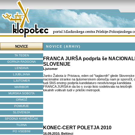
NOVICE (ARHIV)
TA TEDEN
FRANCA JURŠA podprla še NACIONA
GORNJA RADGONA
SLOVENIJE
LENDAVA
Ljutomer
LJUBLJANA
Janko Žabota iz Pristava, eden od "taglavnih" glede Slovenske
nacionalne stranke na ljutomerskem območju nam je sporočil, d
LJUTOMER
tudi SNS enotno podprla kandidaturo neodvisnega kandidata
FRANCA JURŠA in da bo s svojo listo sodelovala na letošnjih
MARIBOR
lokalnih volitvah tudi v prleški metropoli.
MURSKA SOBOTA
ORMOŽ
POMURJE
SLOVENIJA
SPODNJI KAMENŠČAK
TUJINA
KONEC-CERT POLETJA 2010
PO VSEBINI
16.09.2010, Beltinci