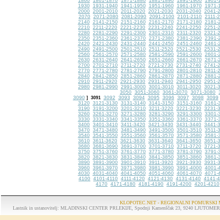
1860
1861-1870
1871-1880
1881-1890
1891-1900
1901-
1930
1931-1940
1941-1950
1951-1960
1961-1970
1971-
2000
2001-2010
2011-2020
2021-2030
2031-2040
2041-
2070
2071-2080
2081-2090
2091-2100
2101-2110
2111-
2140
2141-2150
2151-2160
2161-2170
2171-2180
2181-
2210
2211-2220
2221-2230
2231-2240
2241-2250
2251-
2280
2281-2290
2291-2300
2301-2310
2311-2320
2321-
2350
2351-2360
2361-2370
2371-2380
2381-2390
2391-
2420
2421-2430
2431-2440
2441-2450
2451-2460
2461-
2490
2491-2500
2501-2510
2511-2520
2521-2530
2531-
2560
2561-2570
2571-2580
2581-2590
2591-2600
2601-
2630
2631-2640
2641-2650
2651-2660
2661-2670
2671-
2700
2701-2710
2711-2720
2721-2730
2731-2740
2741-
2770
2771-2780
2781-2790
2791-2800
2801-2810
2811-
2840
2841-2850
2851-2860
2861-2870
2871-2880
2881-
2910
2911-2920
2921-2930
2931-2940
2941-2950
2951-
2980
2981-2990
2991-3000
3001-3010
3011-3020
3021-
3050
3051-3060
3061-3070
3071-3080
3090
3092
3093
3094
3095
3096
3097
3098
3099
]
3091
3120
3121-3130
3131-3140
3141-3150
3151-3160
3161-
3190
3191-3200
3201-3210
3211-3220
3221-3230
3231-
3260
3261-3270
3271-3280
3281-3290
3291-3300
3301-
3330
3331-3340
3341-3350
3351-3360
3361-3370
3371-
3400
3401-3410
3411-3420
3421-3430
3431-3440
3441-
3470
3471-3480
3481-3490
3491-3500
3501-3510
3511-
3540
3541-3550
3551-3560
3561-3570
3571-3580
3581-
3610
3611-3620
3621-3630
3631-3640
3641-3650
3651-
3680
3681-3690
3691-3700
3701-3710
3711-3720
3721-
3750
3751-3760
3761-3770
3771-3780
3781-3790
3791-
3820
3821-3830
3831-3840
3841-3850
3851-3860
3861-
3890
3891-3900
3901-3910
3911-3920
3921-3930
3931-
3960
3961-3970
3971-3980
3981-3990
3991-4000
4001-
4030
4031-4040
4041-4050
4051-4060
4061-4070
4071-
4100
4101-4110
4111-4120
4121-4130
4131-4140
4141-
4170
4171-4180
4181-4190
4191-4200
4201-4210
KLOPOTEC.NET - REGIONALNI POMURSKI 
Lastnik in ustanovitelj: MLADINSKI CENTER PRLEKIJE, Spodnji Kamenščak 23, 9240 LJUTOMER, tel