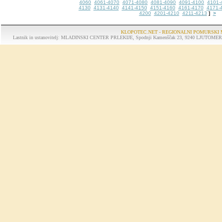
4060
4061-4070
4071-4080
4081-4090
4091-4100
4101-
4130
4131-4140
4141-4150
4151-4160
4161-4170
4171-
4200
4201-4210
4211-4213
>
]
KLOPOTEC.NET - REGIONALNI POMURSKI 
Lastnik in ustanovitelj: MLADINSKI CENTER PRLEKIJE, Spodnji Kamenščak 23, 9240 LJUTOMER, tel