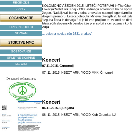
RECENZIJE
KOLOMONOV ŽEGEN 2015: LETEČI POTEPUHI (+The Ghen) Kra
ARHIV
Lokacija:Metefülek Kdaj:21:00 Sedmega novembra bo na spor
žegen. Nadaljevali bomo v stilu: znova bo nastopil legendarni b
dolgem premoru: Leteči potepuhi! Mineva okroglih 20 let od izd
“Izguba časa in denarja,” ki je bil vse prej kot to: vzleteli so di
bleščečih slovenskih bendov (že prej so bili sicer poznani kot b
Adija ...
OPIS IN POGOJI
SEZNAM
... celotna novica (še 1631 znakov)
GOSTOVANJE
SPLETNE SKUPINE
Koncert
MC WIKI
07.11.2015, Črnomelj
07. 11. 2015 INSECT ARK, YOOD MKK, Črnomelj
Dejavnosti sofinancirajo:
Koncert
06.11.2015, Ljubljana
06. 11. 2015 INSECT ARK, YOOD Klub Gromka, LJ