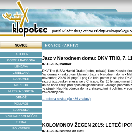
NOVICE (ARHIV)
TA TEDEN
Jazz v Narodnem domu: DKV TRIO, 7. 11
GORNJA RADGONA
07.11.2015, Maribor
LENDAVA
DKV Trio (USA) Hamid Drake (bobni, tolkala), Kent Kessler (k
LJUBLJANA
Vandermark (saksofoni, klarinet) Jazz v Narodnem domu • Mali
november, 20.30 01.png 01.png Če kdo, potem je skupina DKV k
LJUTOMER
razvoj jazzovske renesanse v Chicagu. Kar 13 let smo morali č
da se bodo ti trije prezaposleni glasbeniki iz Chicaga ponovno z
MARIBOR
»zažgali« klub Narodnega doma z eksplozivnimi poliritmi, v soul,
MURSKA SOBOTA
zakoreninjenimi ...
ORMOŽ
... celotna novica (še 486 znakov)
POMURJE
SLOVENIJA
SPODNJI KAMENŠČAK
TUJINA
KOLOMONOV ŽEGEN 2015: LETEČI PO
PO VSEBINI
07.11.2015, Bistrica ob Sotli