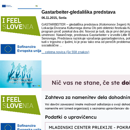
Gastarbeiter-gledališka predstava
06.11.2015, Sotla
GASTARBEITER – gledališka predstava (Kolomonov žegen) Kraj:
Lokacija:Dvorana Kulturnega doma Ob peti obletnici festivala
program prvič potekal dva dni. Novost je tudi, da je prvi del pr
umetnost. Natančneje, predstava Gastarbeiter v izvedbi Litlle 
Senovega. Predstava raziskuje vprašanja gastarbajterstva, pol
tudi v trgovino z ljudmi, ki je prav tako ena od perečih problem
socialistične ...
... celotna novica (še 558 znakov)