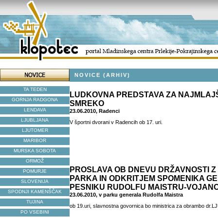
NOVICE (ARHIV)
TA TEDEN
LUDKOVNA PREDSTAVA ZA NAJMLAJ
GORNJA RADGONA
SMREKO
LENDAVA
23.06.2010, Radenci
LJUBLJANA
V športni dvorani v Radencih ob 17. uri.
LJUTOMER
MARIBOR
MURSKA SOBOTA
ORMOŽ
PROSLAVA OB DNEVU DRŽAVNOSTI Z 
POMURJE
PARKA IN ODKRITJEM SPOMENIKA GE
SLOVENIJA
PESNIKU RUDOLFU MAISTRU-VOJAN
SPODNJI KAMENŠČAK
23.06.2010, v parku generala Rudolfa Maistra
TUJINA
ob 19.uri, slavnostna govornica bo ministrica za obrambo dr.L
PO VSEBINI