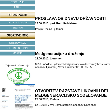
RECENZIJE
ARHIV
PROSLAVA OB DNEVU DRŽAVNOSTI
OPIS IN POGOJI
23.06.2010, park Rudolfa Maistra
SEZNAM
Prireja Občina Ljutomer.
GOSTOVANJE
SPLETNE SKUPINE
Medgeneracijsko druženje
MC WIKI
22.06.2010, Ljutomer
0b10.uri,Vrtec Ljutomer,Medgeneracijsko druženje(obosk var
Dejavnosti sofinancirajo:
občanov Ljutomer),Vrtec Ljutomer,02 585 15 55
OTVORITEV RAZSTAVE LIKOVNIH DEL
MEDGENERACIJSKO SODELOVANJE
22.06.2010, Radenci
ob 9.30uri v avli Doma starejših občanov Radsenci.