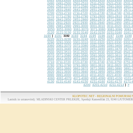
2490
2491-2500
2501-2510
2511-2520
2521-2530
2531-
2560
2561-2570
2571-2580
2581-2590
2591-2600
2601-
2630
2631-2640
2641-2650
2651-2660
2661-2670
2671-
2700
2701-2710
2711-2720
2721-2730
2731-2740
2741-
2770
2771-2780
2781-2790
2791-2800
2801-2810
2811-
2840
2841-2850
2851-2860
2861-2870
2871-2880
2881-
2910
2911-2920
2921-2930
2931-2940
2941-2950
2951-
2980
2981-2990
2991-3000
3001-3010
3011-3020
3021-
3050
3051-3060
3061-3070
3071-3080
3081-3090
3091-
3120
3121-3130
3131-3140
3141-3150
3151-3160
3161-
3190
3191
3193
3194
3195
3196
3197
3198
3199
]
3192
3220
3221-3230
3231-3240
3241-3250
3251-3260
3261-
3290
3291-3300
3301-3310
3311-3320
3321-3330
3331-
3360
3361-3370
3371-3380
3381-3390
3391-3400
3401-
3430
3431-3440
3441-3450
3451-3460
3461-3470
3471-
3500
3501-3510
3511-3520
3521-3530
3531-3540
3541-
3570
3571-3580
3581-3590
3591-3600
3601-3610
3611-
3640
3641-3650
3651-3660
3661-3670
3671-3680
3681-
3710
3711-3720
3721-3730
3731-3740
3741-3750
3751-
3780
3781-3790
3791-3800
3801-3810
3811-3820
3821-
3850
3851-3860
3861-3870
3871-3880
3881-3890
3891-
3920
3921-3930
3931-3940
3941-3950
3951-3960
3961-
3990
3991-4000
4001-4010
4011-4020
4021-4030
4031-
4060
4061-4070
4071-4080
4081-4090
4091-4100
4101-
4130
4131-4140
4141-4150
4151-4160
4161-4170
4171-
4200
4201-4210
4211-4213
>
]
KLOPOTEC.NET - REGIONALNI POMURSKI 
Lastnik in ustanovitelj: MLADINSKI CENTER PRLEKIJE, Spodnji Kamenščak 23, 9240 LJUTOMER, tel