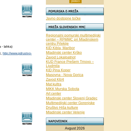
Javno dostopne točke
Regionalni pomurski multimedijski
center – RPMMC pri Mladinskem
centru Prlekije
a - lahka)
KID Kibla, Maribor
Mladinski center Krško
1,
http://www.pdrustvo-
Zavod Lokalpatriot
KUD France Prešern Trnovo –
Ljudmila
KID Pina Koper
Masovna - Nova Gorica
Zavod K6/4
Mat kultra
MIKK Murska Sobota
Art center
Mladinski center Slovenj Gradec
Multimedijski center Gorenjske
Društvo Hiša kulture
Mladinski center Velenje
Avgust 2026