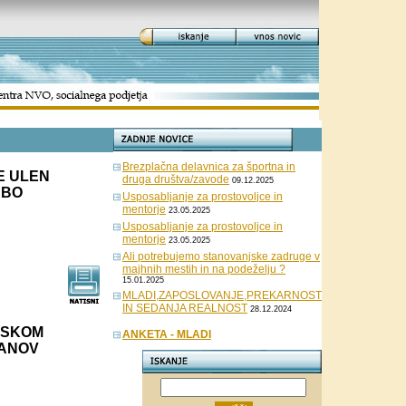
Brezplačna delavnica za športna in
E ULEN
druga društva/zavode
09.12.2025
 BO
Usposabljanje za prostovoljce in
mentorje
23.05.2025
Usposabljanje za prostovoljce in
mentorje
23.05.2025
Ali potrebujemo stanovanjske zadruge v
majhnih mestih in na podeželju ?
15.01.2025
MLADI,ZAPOSLOVANJE,PREKARNOST
IN SEDANJA REALNOST
28.12.2024
ISKOM
ANKETA - MLADI
ČANOV