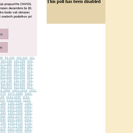
This poll has been disabled
90
91-100
101-110
111-
181-190
191-200
201-
271-280
281-290
291-
361-370
371-380
381-
451-460
461-470
471-
541-550
551-560
561-
631-640
641-650
651-
721-730
731-740
741-
811-820
821-830
831-
901-910
911-920
921-
91-1000
1001-1010
1011-
1070
1071-1080
1081-
140
1141-1150
1151-
210
1211-1220
1221-
1280
1281-1290
1291-
1350
1351-1360
1361-
1420
1421-1430
1431-
1490
1491-1500
1501-
1560
1561-1570
1571-
1630
1631-1640
1641-
1700
1701-1710
1711-
1770
1771-1780
1781-
1840
1841-1850
1851-
1910
1911-1920
1921-