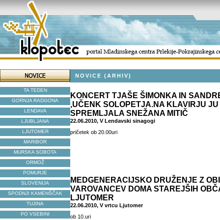
NOVICE (ARHIV)
TA TEDEN
KONCERT TJAŠE ŠIMONKA IN SANDR
GORNJA RADGONA
,UČENK SOLOPETJA.NA KLAVIRJU JU
LENDAVA
SPREMLJALA SNEŽANA MITIČ
22.06.2010, V Lendavski sinagogi
LJUBLJANA
LJUTOMER
pričetek ob 20.00uri
MARIBOR
MURSKA SOBOTA
ORMOŽ
POMURJE
MEDGENERACIJSKO DRUŽENJE Z OB
SLOVENIJA
VAROVANCEV DOMA STAREJŠIH OB
SPODNJI KAMENŠČAK
LJUTOMER
TUJINA
22.06.2010, V vrtcu Ljutomer
PO VSEBINI
ob 10.uri