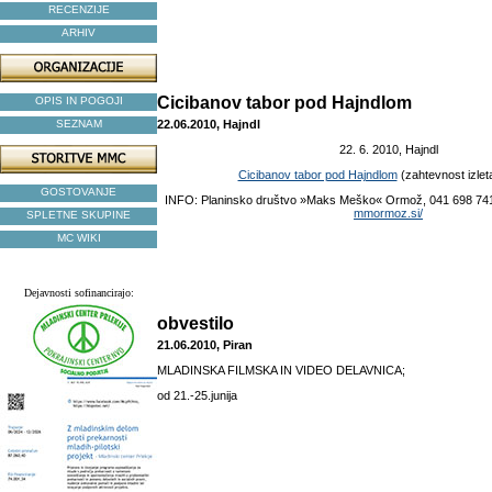
RECENZIJE
ARHIV
Cicibanov tabor pod Hajndlom
OPIS IN POGOJI
SEZNAM
22.06.2010, Hajndl
22. 6. 2010, Hajndl
Cicibanov tabor pod Hajndlom
(zahtevnost izlet
GOSTOVANJE
INFO: Planinsko društvo »Maks Meško« Ormož, 041 698 74
mmormoz.si/
SPLETNE SKUPINE
MC WIKI
Dejavnosti sofinancirajo:
obvestilo
21.06.2010, Piran
MLADINSKA FILMSKA IN VIDEO DELAVNICA;
od 21.-25.junija