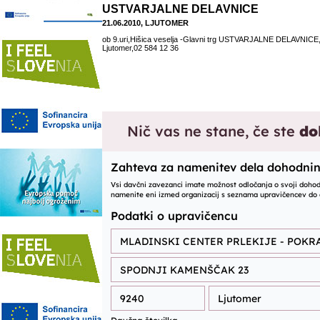
USTVARJALNE DELAVNICE
21.06.2010, LJUTOMER
ob 9.uri,Hišica veselja -Glavni trg USTVARJALNE DELAVNICE,
Ljutomer,02 584 12 36