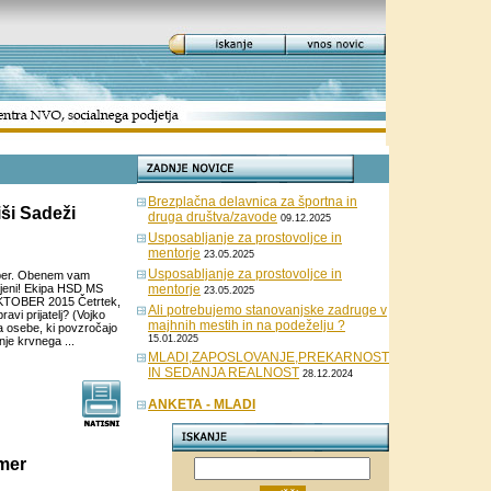
Brezplačna delavnica za športna in
ši Sadeži
druga društva/zavode
09.12.2025
Usposabljanje za prostovoljce in
mentorje
23.05.2025
Usposabljanje za prostovoljce in
ober. Obenem vam
ljeni! Ekipa HSD MS
mentorje
23.05.2025
OBER 2015 Četrtek,
Ali potrebujemo stanovanjske zadruge v
vi prijatelj? (Vojko
majhnih mestih in na podeželju ?
za osebe, ki povzročajo
15.01.2025
nje krvnega ...
MLADI,ZAPOSLOVANJE,PREKARNOST
IN SEDANJA REALNOST
28.12.2024
ANKETA - MLADI
omer