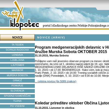
NOVICE (ARHIV)
TA TEDEN
Program medgeneracijskih delavnic v Hi
GORNJA RADGONA
družbe Murska Sobota OKTOBER 2015
LENDAVA
31.10.2015, Murska Sobota
LJUBLJANA
Pošiljamo vam naš jesensko obarvan program za mesec okt
sporočamo, da smo od 1. oktobra naprej odprti do 19. ure. Vab
LJUTOMER
MEDGENERACIJSKE DELAVNICE HIŠE SADEŽI DRUŽBE OKT
1. 10. 2015 • ob 17.00: BIOENERGIJA - Kako vem, kdo je moj pra
MARIBOR
Prah) Petek, 2. 10. 2015 • ob 14.00: Trening socialnih veščin 
MURSKA SOBOTA
nasilje (DNK) Ponedeljek, 5. 10. 2015 • od 9.00 do 10.00: Merje
ORMOŽ
... celotna novica (še 5089 znakov)
POMURJE
SLOVENIJA
SPODNJI KAMENŠČAK
TUJINA
Koledar prireditev oktober Občina Ljut
PO VSEBINI
31.10.2015, Ljutomer in okolica