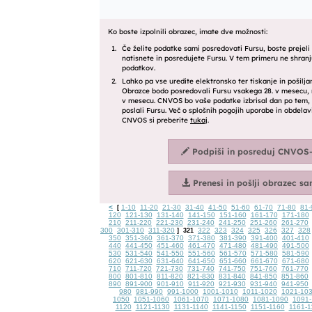
<
1-10
11-20
21-30
31-40
41-50
51-60
61-70
71-80
81-
[
120
121-130
131-140
141-150
151-160
161-170
171-180
210
211-220
221-230
231-240
241-250
251-260
261-270
300
301-310
311-320
322
323
324
325
326
327
328
]
321
350
351-360
361-370
371-380
381-390
391-400
401-410
440
441-450
451-460
461-470
471-480
481-490
491-500
530
531-540
541-550
551-560
561-570
571-580
581-590
620
621-630
631-640
641-650
651-660
661-670
671-680
710
711-720
721-730
731-740
741-750
751-760
761-770
800
801-810
811-820
821-830
831-840
841-850
851-860
890
891-900
901-910
911-920
921-930
931-940
941-950
980
981-990
991-1000
1001-1010
1011-1020
1021-10
1050
1051-1060
1061-1070
1071-1080
1081-1090
1091-
1120
1121-1130
1131-1140
1141-1150
1151-1160
1161-1