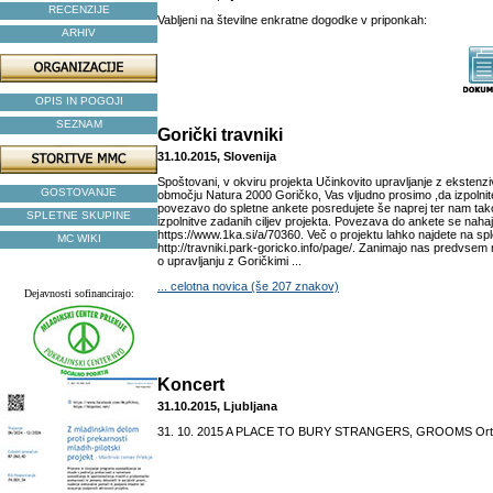
RECENZIJE
Vabljeni na številne enkratne dogodke v priponkah:
ARHIV
OPIS IN POGOJI
SEZNAM
Gorički travniki
31.10.2015, Slovenija
Spoštovani, v okviru projekta Učinkovito upravljanje z ekstenziv
GOSTOVANJE
območju Natura 2000 Goričko, Vas vljudno prosimo ,da izpolnit
povezavo do spletne ankete posredujete še naprej ter nam ta
SPLETNE SKUPINE
izpolnitve zadanih ciljev projekta. Povezava do ankete se nahaj
https://www.1ka.si/a/70360. Več o projektu lahko najdete na sple
MC WIKI
http://travniki.park-goricko.info/page/. Zanimajo nas predvsem
o upravljanju z Goričkimi ...
... celotna novica (še 207 znakov)
Dejavnosti sofinancirajo:
Koncert
31.10.2015, Ljubljana
31. 10. 2015 A PLACE TO BURY STRANGERS, GROOMS Orto