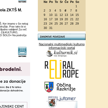
Ne
Po
To
Sr
Če
Pe
So
1
 šola ZKTŠ M.
2
3
4
5
6
7
8
9
10
11
12
13
14
15
16
17
18
19
20
21
22
23
24
25
26
27
28
29
TŠ. Ker imamo v še nekaj
ružijo. Prav tako bi si
30
31
 Vljudno vabljeni! Za več
VOD ZA KULTURO,
 ŠOLO« Na področju
Nacionalni multimedijski kulturno
informacijski portal