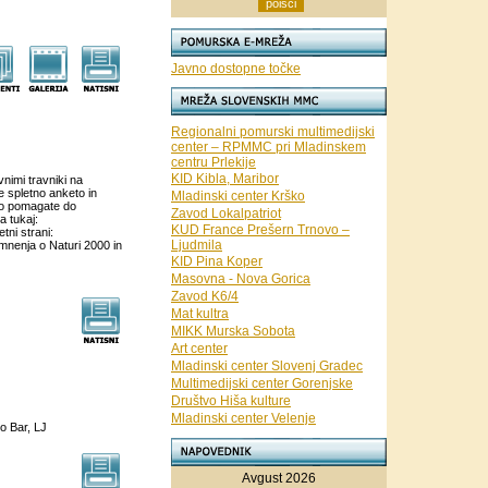
Javno dostopne točke
Regionalni pomurski multimedijski
center – RPMMC pri Mladinskem
centru Prlekije
KID Kibla, Maribor
nimi travniki na
e spletno anketo in
Mladinski center Krško
ko pomagate do
Zavod Lokalpatriot
a tukaj:
KUD France Prešern Trnovo –
tni strani:
Ljudmila
 mnenja o Naturi 2000 in
KID Pina Koper
Masovna - Nova Gorica
Zavod K6/4
Mat kultra
MIKK Murska Sobota
Art center
Mladinski center Slovenj Gradec
Multimedijski center Gorenjske
Društvo Hiša kulture
Mladinski center Velenje
 Bar, LJ
Avgust 2026