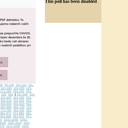
This poll has been disabled
90
91-100
101-110
111-
181-190
191-200
201-
271-280
281-290
291-
329
330
331-340
341-
[
411-420
421-430
431-
501-510
511-520
521-
591-600
601-610
611-
681-690
691-700
701-
771-780
781-790
791-
861-870
871-880
881-
951-960
961-970
971-
30
1031-1040
1041-
1100
1101-1110
1111-
170
1171-1180
1181-