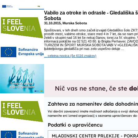
Vabilo za otroke in odrasle - Gledališka
Sobota
31.10.2015, Murska Sobota
Spoštovani, v teh dneh smo začeli izvajati Gledališko šolo ZK
prostih mest, vabimo otroke, stare med 4 in 7 let, da se nam prid
želeli v skupini nad 16 let še nekaj članov, torej za IV. skupino.
informacij pokličite na 02 521 43 80. lp Brigita Perhavec ZA
TURIZEM IN ŠPORT MURSKA SOBOTA VABI V »GLEDALIŠKO
ljubiteljskega gledališča pri nas zelo uspešno deluje ...
... celotna novica (še 6116 znakov)