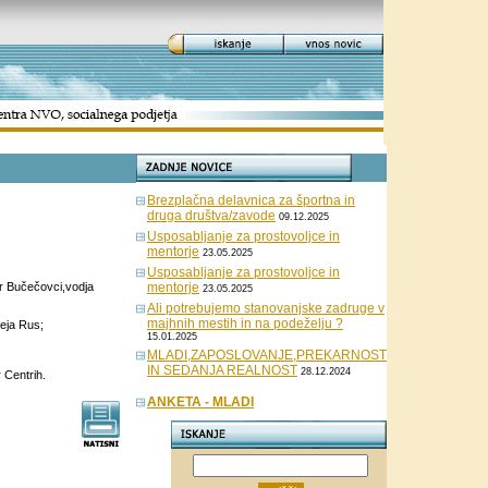
Brezplačna delavnica za športna in
druga društva/zavode
09.12.2025
Usposabljanje za prostovoljce in
mentorje
23.05.2025
Usposabljanje za prostovoljce in
er Bučečovci,vodja
mentorje
23.05.2025
Ali potrebujemo stanovanjske zadruge v
majhnih mestih in na podeželju ?
eja Rus;
15.01.2025
MLADI,ZAPOSLOVANJE,PREKARNOST
IN SEDANJA REALNOST
28.12.2024
 Centrih.
ANKETA - MLADI