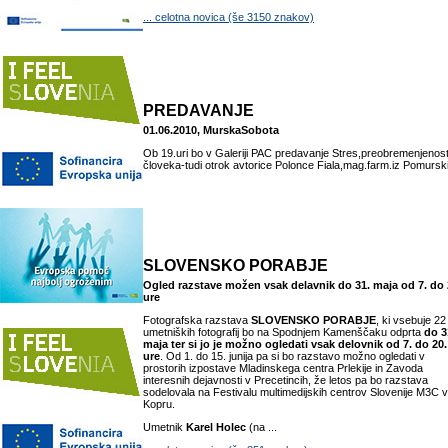
... celotna novica (še 3150 znakov)
PREDAVANJE
01.06.2010, MurskaSobota
Ob 19.uri bo v Galeriji PAC predavanje Stres,preobremenjenos
človeka-tudi otrok avtorice Polonce Fiala,mag.farm.iz Pomurski
SLOVENSKO PORABJE
Ogled razstave možen vsak delavnik do 31. maja od 7. do 
ure
Fotografska razstava
SLOVENSKO PORABJE
, ki vsebuje 22
umetniških fotografij bo na Spodnjem Kamenščaku odprta
do 3
maja ter si jo je možno ogledati vsak delovnik od 7. do 20.
ure
. Od 1. do 15. junija pa si bo razstavo možno ogledati v
prostorih izpostave Mladinskega centra Prlekije in Zavoda
interesnih dejavnosti v Precetincih, že letos pa bo razstava
sodelovala na Festivalu multimedijskih centrov Slovenije M3C v
Kopru.
Umetnik
Karel Holec
(na ...