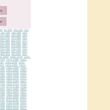
90
91-100
101-110
111-
181-190
191-200
201-
271-280
281-290
291-
361-370
371-380
381-
451-460
461-470
471-
541-550
551-560
561-
631-640
641-650
651-
721-730
731-740
741-
811-820
821-830
831-
901-910
911-920
921-
91-1000
1001-1010
1011-
1070
1071-1080
1081-
140
1141-1150
1151-
210
1211-1220
1221-
1280
1281-1290
1291-
1350
1351-1360
1361-
1420
1421-1430
1431-
1490
1491-1500
1501-
1560
1561-1570
1571-
1630
1631-1640
1641-
1700
1701-1710
1711-
1770
1771-1780
1781-
1840
1841-1850
1851-
1910
1911-1920
1921-
1980
1981-1990
1991-
2050
2051-2060
2061-
2120
2121-2130
2131-
2190
2191-2200
2201-
2260
2261-2270
2271-
2330
2331-2340
2341-