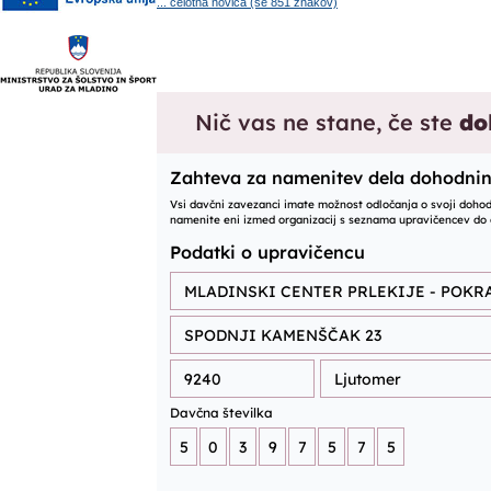
... celotna novica (še 851 znakov)