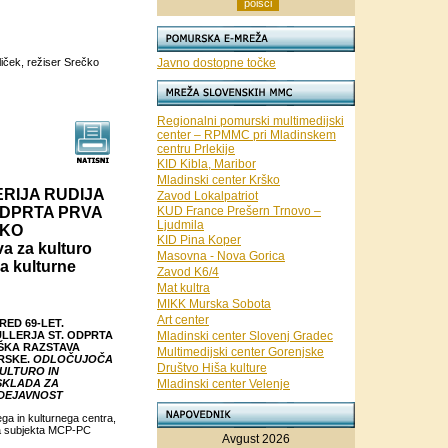
iček, režiser Srečko
Javno dostopne točke
Regionalni pomurski multimedijski
center – RPMMC pri Mladinskem
centru Prlekije
KID Kibla, Maribor
Mladinski center Krško
RIJA RUDIJA
Zavod Lokalpatriot
ODPRTA PRVA
KUD France Prešern Trnovo –
Ljudmila
SKO
KID Pina Koper
 za kulturo
Masovna - Nova Gorica
a kulturne
Zavod K6/4
Mat kultra
MIKK Murska Sobota
Art center
ED 69-LET.
LLERJA ST. ODPRTA
Mladinski center Slovenj Gradec
IŠKA RAZSTAVA
Multimedijski center Gorenjske
RSKE.
ODLOČUJOČA
Društvo Hiša kulture
ULTURO IN
SKLADA ZA
Mladinski center Velenje
DEJAVNOST
ga in kulturnega centra,
ga subjekta MCP-PC
Avgust 2026