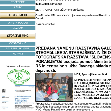
RECENZIJE
02.06.2010, Slovenija
ARHIV
ZLATA PLAKETA na državnem srečanju:
Otroški oder KD Ivan Kavčič Ljutomer za predstavo Plesoči osl
Centrih.
OPIS IN POGOJI
Iskrene čestitke !
SEZNAM
GOSTOVANJE
PREDANA NAMENU RAZSTAVNA GALE
SPLETNE SKUPINE
STEGMüLLERJA STAREJŠEGA IN ŽE 
MC WIKI
FOTOGRAFSKA RAZSTAVA "SLOVEN
PORABJE"Odlučojoča pomoč Ministrstva
RS in centralne službe Javnega sklada z
Dejavnosti sofinancirajo:
dejavnosti.
MCP, Spodnji Kamenščak
NEPOZABLJEN POGUM IZPR
GALERIJA RUDIJA STEGMÜ
IN V NJEJ ŽE PRVA UMETN
KARLA HOLECA IZ MADŽA
POMOČ MINISTRSTVA ZA K
CENTRALNEGA JAVNEGA 
LJUBITELSKO KULTURNO
Programska voditeljica regionalnega pomurskega multimedijske
delujočega kot samostojna programska enota znotraj pravne
NVO, Vesna Pintarič je v pozdravnem govoru ...