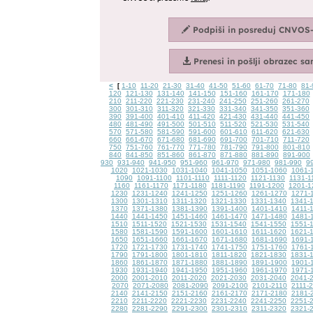
<
1-10
11-20
21-30
31-40
41-50
51-60
61-70
71-80
81-
[
120
121-130
131-140
141-150
151-160
161-170
171-180
210
211-220
221-230
231-240
241-250
251-260
261-270
300
301-310
311-320
321-330
331-340
341-350
351-360
390
391-400
401-410
411-420
421-430
431-440
441-450
480
481-490
491-500
501-510
511-520
521-530
531-540
570
571-580
581-590
591-600
601-610
611-620
621-630
660
661-670
671-680
681-690
691-700
701-710
711-720
750
751-760
761-770
771-780
781-790
791-800
801-810
840
841-850
851-860
861-870
871-880
881-890
891-900
930
931-940
941-950
951-960
961-970
971-980
981-990
9
1020
1021-1030
1031-1040
1041-1050
1051-1060
1061-
1090
1091-1100
1101-1110
1111-1120
1121-1130
1131-1
1160
1161-1170
1171-1180
1181-1190
1191-1200
1201-1
1230
1231-1240
1241-1250
1251-1260
1261-1270
1271-
1300
1301-1310
1311-1320
1321-1330
1331-1340
1341-
1370
1371-1380
1381-1390
1391-1400
1401-1410
1411-
1440
1441-1450
1451-1460
1461-1470
1471-1480
1481-
1510
1511-1520
1521-1530
1531-1540
1541-1550
1551-
1580
1581-1590
1591-1600
1601-1610
1611-1620
1621-
1650
1651-1660
1661-1670
1671-1680
1681-1690
1691-
1720
1721-1730
1731-1740
1741-1750
1751-1760
1761-
1790
1791-1800
1801-1810
1811-1820
1821-1830
1831-
1860
1861-1870
1871-1880
1881-1890
1891-1900
1901-
1930
1931-1940
1941-1950
1951-1960
1961-1970
1971-
2000
2001-2010
2011-2020
2021-2030
2031-2040
2041-
2070
2071-2080
2081-2090
2091-2100
2101-2110
2111-
2140
2141-2150
2151-2160
2161-2170
2171-2180
2181-
2210
2211-2220
2221-2230
2231-2240
2241-2250
2251-
2280
2281-2290
2291-2300
2301-2310
2311-2320
2321-