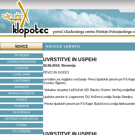
NOVICE (ARHIV)
TA TEDEN
UVRSTITVE IN USPEHI
GORNJA RADGONA
02.06.2010, Slovenija
LENDAVA
PEVCI IN GODCI
LJUBLJANA
uvrstitev na regijsko srečanje:-Pevci ljudskih pesmi pri FS Kaj
LJUTOMER
Zvonko Šijanec;
MARIBOR
-Vokalna skupina Leščeček KD Slavko Osterc Veržej,vodjaMat
MURSKA SOBOTA
Ljudske pevke iz Logarovec DU Križevci,vodja Sonja Stanjko;
ORMOŽ
-Pevke ljudskih pesmi pri FS Kajer Bučečovci,vodja Aleksander
POMURJE
SLOVENIJA
SPODNJI KAMENŠČAK
TUJINA
PO VSEBINI
UVRSTITVE IN USPEHI