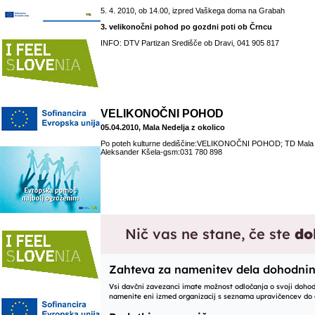
5. 4. 2010, ob 14.00, izpred Vaškega doma na Grabah
3. velikonočni pohod po gozdni poti ob Črncu
INFO: DTV Partizan Središče ob Dravi, 041 905 817
VELIKONOČNI POHOD
05.04.2010, Mala Nedelja z okolico
Po poteh kulturne dediščine:VELIKONOČNI POHOD; TD Mala N
Aleksander Kšela-gsm:031 780 898