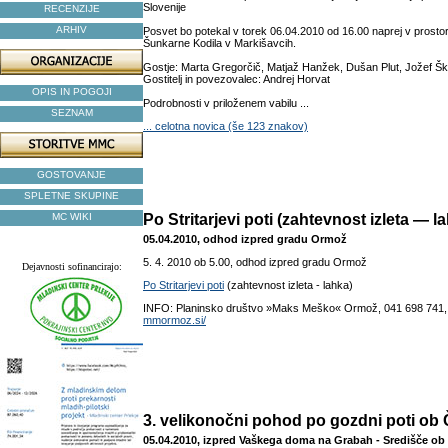
Slovenije
RECENZIJE
ARHIV
Posvet bo potekal v torek 06.04.2010 od 16.00 naprej v prostor
Šunkarne Kodila v Markišavcih.
Gostje: Marta Gregorčič, Matjaž Hanžek, Dušan Plut, Jožef Šk
Gostitelj in povezovalec: Andrej Horvat
OPIS IN POGOJI
Podrobnosti v priloženem vabilu ...
SEZNAM
... celotna novica (še 123 znakov)
GOSTOVANJE
SPLETNE SKUPINE
MC WIKI
Po Stritarjevi poti (zahtevnost izleta — l
05.04.2010, odhod izpred gradu Ormož
5. 4. 2010 ob 5.00, odhod izpred gradu Ormož
Dejavnosti sofinancirajo:
Po Stritarjevi poti
(zahtevnost izleta - lahka)
INFO: Planinsko društvo »Maks Meško« Ormož, 041 698 741
mmormoz.si/
3. velikonočni pohod po gozdni poti ob
05.04.2010, izpred Vaškega doma na Grabah - Središče ob 