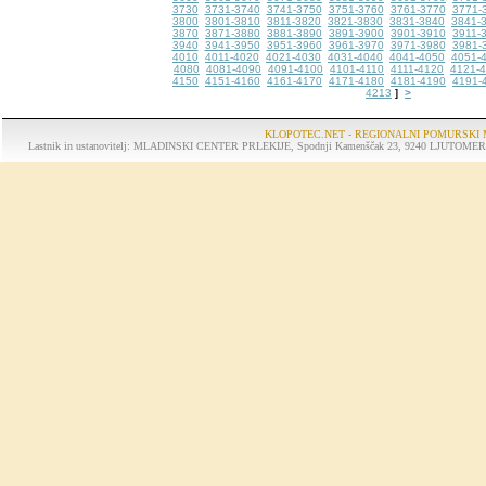
3730
3731-3740
3741-3750
3751-3760
3761-3770
3771-
3800
3801-3810
3811-3820
3821-3830
3831-3840
3841-
3870
3871-3880
3881-3890
3891-3900
3901-3910
3911-
3940
3941-3950
3951-3960
3961-3970
3971-3980
3981-
4010
4011-4020
4021-4030
4031-4040
4041-4050
4051-
4080
4081-4090
4091-4100
4101-4110
4111-4120
4121-
4150
4151-4160
4161-4170
4171-4180
4181-4190
4191-
4213
>
]
KLOPOTEC.NET - REGIONALNI POMURSKI 
Lastnik in ustanovitelj: MLADINSKI CENTER PRLEKIJE, Spodnji Kamenščak 23, 9240 LJUTOMER, tel