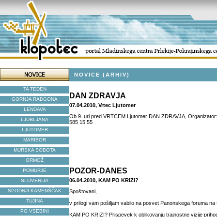
NOVICE (ARHIV)
TA TEDEN
DAN ZDRAVJA
GORNJA RADGONA
07.04.2010, Vrtec Ljutomer
LENDAVA
Ob 9. uri pred VRTCEM Ljutomer DAN ZDRAVJA, Organizator: Vr
LJUBLJANA
585 15 55
LJUTOMER
MARIBOR
MURSKA SOBOTA
ORMOŽ
POZOR-DANES
POMURJE
06.04.2010, KAM PO KRIZI?
SLOVENIJA
SPODNJI KAMENŠČAK
Spoštovani,
TUJINA
v prilogi vam pošiljam vabilo na posvet Panonskega foruma na
PO VSEBINI
KAM PO KRIZI? Prispevek k oblikovanju trajnostne vizije priho