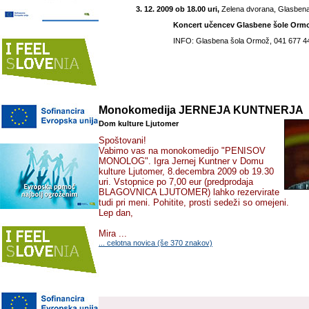
3. 12. 2009 ob 18.00 uri,
Zelena dvorana, Glasben
Koncert učencev Glasbene šole Orm
INFO: Glasbena šola Ormož, 041 677 4
Monokomedija JERNEJA KUNTNERJA
Dom kulture Ljutomer
Spoštovani!
Vabimo vas na monokomedijo "PENISOV
MONOLOG". Igra Jernej Kuntner v Domu
kulture Ljutomer, 8.decembra 2009 ob 19.30
uri. Vstopnice po 7,00 eur (predprodaja
BLAGOVNICA LJUTOMER) lahko rezervirate
tudi pri meni. Pohitite, prosti sedeži so omejeni.
Lep dan,
Mira ...
... celotna novica (še 370 znakov)