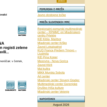
ovalci
Javno dostopne točke
Regionalni pomurski multimedijski
center – RPMMC pri Mladinskem
centru Prlekije
KID Kibla, Maribor
NA
Mladinski center Krško
Zavod Lokalpatriot
rogisti zelene
KUD France Prešern Trnovo –
li...
Ljudmila
KID Pina Koper
Masovna - Nova Gorica
amenščak: v četrtek,
Zavod K6/4
Mat kultra
MIKK Murska Sobota
Art center
Mladinski center Slovenj Gradec
Multimedijski center Gorenjske
Društvo Hiša kulture
Mladinski center Velenje
Avgust 2026