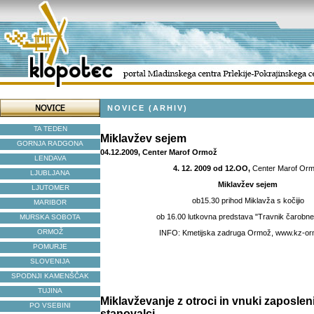
NOVICE (ARHIV)
TA TEDEN
Miklavžev sejem
GORNJA RADGONA
04.12.2009, Center Marof Ormož
LENDAVA
4. 12. 2009 od 12.OO,
Center Marof Or
LJUBLJANA
Miklavžev sejem
LJUTOMER
ob15.30 prihod Miklavža s kočijio
MARIBOR
ob 16.00 lutkovna predstava "Travnik čarobne
MURSKA SOBOTA
ORMOŽ
INFO: Kmetijska zadruga Ormož, www.kz-orm
POMURJE
SLOVENIJA
SPODNJI KAMENŠČAK
TUJINA
Miklavževanje z otroci in vnuki zaposlen
PO VSEBINI
stanovalci