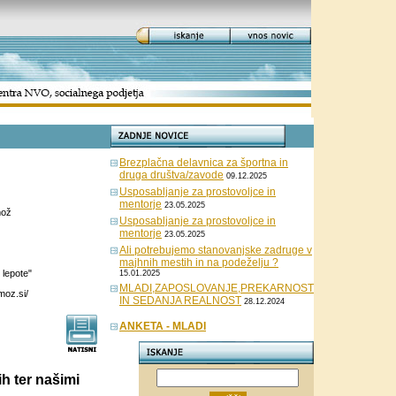
Brezplačna delavnica za športna in
druga društva/zavode
09.12.2025
Usposabljanje za prostovoljce in
mentorje
23.05.2025
mož
Usposabljanje za prostovoljce in
mentorje
23.05.2025
Ali potrebujemo stanovanjske zadruge v
majhnih mestih in na podeželju ?
 lepote"
15.01.2025
MLADI,ZAPOSLOVANJE,PREKARNOST
oz.si/
IN SEDANJA REALNOST
28.12.2024
ANKETA - MLADI
ih ter našimi