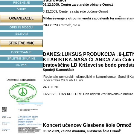
RECENZIJE
03.12.2009, Center za starejše občane Ormož
ARHIV
3.12.2009, Center za starejše občane Ormož
Miklavževanje z otroci in vnuki zaposlenih ter našimi stan
INFO: CSO Ormož, d.o.o.
OPIS IN POGOJI
SEZNAM
GOSTOVANJE
DANES:LUKSUS PRODUKCIJA , 9-LET
SPLETNE SKUPINE
KITARISTKA-NAŠA ČLANICA Zala Čuk in 
bratovščine LD Križevci se bodo predstavi
MC WIKI
Spodnji Kamenščak
lRegionalni pomurski multimedijski in kulturni center, Spodnji K
Dejavnosti sofinancirajo:
3.decembra 2009 ob 17. uri
VABLJENI!
TA VESELI DAN KULTURE-Dan odprtih vrat slovenske kulture
Koncert učencev Glasbene šole Ormož
03.12.2009, Zelena dvorana, Glasbena šola Ormož