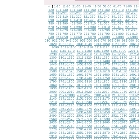
<
1-10
11-20
21-30
31-40
41-50
51-60
61-70
71-80
81-
[
120
121-130
131-140
141-150
151-160
161-170
171-180
210
211-220
221-230
231-240
241-250
251-260
261-270
300
301-310
311-320
321-330
331-340
341-350
351-360
390
391-400
401-410
411-420
421-430
431-440
441-450
480
481-490
491-500
501-510
511-520
521-530
531-540
570
571-580
581-590
591-600
601-610
611-620
621-630
660
661-670
671-680
681-690
691-700
701-710
711-720
750
751-760
761-770
771-780
781-790
791-800
801-810
840
841-850
851-860
861-870
871-880
881-890
891-900
930
931-940
941-950
951-960
961-970
971-980
981-990
9
1020
1021-1030
1031-1040
1041-1050
1051-1060
1061-
1090
1091-1100
1101-1110
1111-1120
1121-1130
1131-1
1160
1161-1170
1171-1180
1181-1190
1191-1200
1201-1
1230
1231-1240
1241-1250
1251-1260
1261-1270
1271-
1300
1301-1310
1311-1320
1321-1330
1331-1340
1341-
1370
1371-1380
1381-1390
1391-1400
1401-1410
1411-
1440
1441-1450
1451-1460
1461-1470
1471-1480
1481-
1510
1511-1520
1521-1530
1531-1540
1541-1550
1551-
1580
1581-1590
1591-1600
1601-1610
1611-1620
1621-
1650
1651-1660
1661-1670
1671-1680
1681-1690
1691-
1720
1721-1730
1731-1740
1741-1750
1751-1760
1761-
1790
1791-1800
1801-1810
1811-1820
1821-1830
1831-
1860
1861-1870
1871-1880
1881-1890
1891-1900
1901-
1930
1931-1940
1941-1950
1951-1960
1961-1970
1971-
2000
2001-2010
2011-2020
2021-2030
2031-2040
2041-
2070
2071-2080
2081-2090
2091-2100
2101-2110
2111-
2140
2141-2150
2151-2160
2161-2170
2171-2180
2181-
2210
2211-2220
2221-2230
2231-2240
2241-2250
2251-
2280
2281-2290
2291-2300
2301-2310
2311-2320
2321-
2350
2351-2360
2361-2370
2371-2380
2381-2390
2391-
2420
2421-2430
2431-2440
2441-2450
2451-2460
2461-
2490
2491-2500
2501-2510
2511-2520
2521-2530
2531-
2560
2561-2570
2571-2580
2581-2590
2591-2600
2601-
2630
2631-2640
2641-2650
2651-2660
2661-2670
2671-
2700
2701-2710
2711-2720
2721-2730
2731-2740
2741-
2770
2771-2780
2781-2790
2791-2800
2801-2810
2811-
2840
2841-2850
2851-2860
2861-2870
2871-2880
2881-
2910
2911-2920
2921-2930
2931-2940
2941-2950
2951-