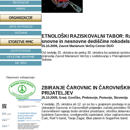
RECENZIJE
ARHIV
OPIS IN POGOJI
SEZNAM
ETNOLOŠKI RAZISKOVALNI TABOR: Ra
snovne in nesnovne dediščine rokodelstv
25.10.2009, Zavod Marianum Veržej-Center DUO
GOSTOVANJE
Od nedelje 25. oktobra do petka 30. oktobra bo potekal raziskov
pripravlja Zavod Marianum Veržej v sodelovanju s Pokrajins
SPLETNE SKUPINE
Sobota.
MC WIKI
Dejavnosti sofinancirajo:
ZBIRANJE ČAROVNIC IN ČAROVNIŠKI
PRIJATELJEV
25.10.2009, Grad, Goričko, Prekmurje, Pomurje, Slovenija
V nedeljo, 25. oktobra ob 12. uri se bo v grajskem poslopju in
zbiranjem čarovnic in čarovniških prijateljev začela priredi
čarovniškem rajanju bodo otroške predstave, otroške delavnice
hudobne čarovnice, srednjeveški spektakel, izbor najčarovnice
Čuki, Rok"n band, Tanja Žagar, Blue planet in Sugarfree band.