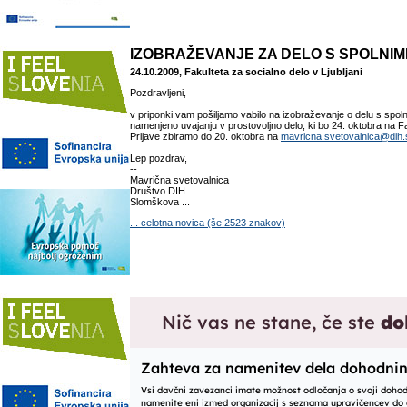
IZOBRAŽEVANJE ZA DELO S SPOLNIM
24.10.2009, Fakulteta za socialno delo v Ljubljani
Pozdravljeni,
v priponki vam pošiljamo vabilo na izobraževanje o delu s spol
namenjeno uvajanju v prostovoljno delo, ki bo 24. oktobra na Fa
Prijave zbiramo do 20. oktobra na
mavricna.svetovalnica@dih.
Lep pozdrav,
--
Mavrična svetovalnica
Društvo DIH
Slomškova ...
... celotna novica (še 2523 znakov)