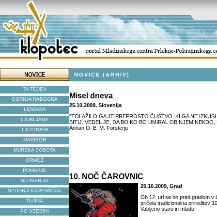
NOVICE (ARHIV)
TA TEDEN
Misel dneva
GORNJA RADGONA
25.10.2009, Slovenija
LENDAVA
"TOLAŽILO GA JE PREPROSTO ČUSTVO, KI GA NE IZKUSI
LJUBLJANA
BITIJ. VEDEL JE, DA BO KO BO UMIRAL OB NJEM NEKDO, K
Annan O. E. M. Forsterju
LJUTOMER
MARIBOR
MURSKA SOBOTA
ORMOŽ
POMURJE
10. NOČ ČAROVNIC
SLOVENIJA
25.10.2009, Grad
SPODNJI KAMENŠČAK
Ob 12. uri se bo pred gradom v
TUJINA
pričela tradicionalna prireditev 
Vabljeno staro in mlado!
PO VSEBINI