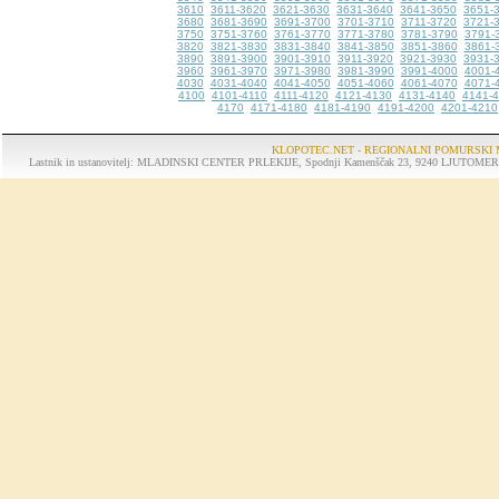
3610
3611-3620
3621-3630
3631-3640
3641-3650
3651-
3680
3681-3690
3691-3700
3701-3710
3711-3720
3721-
3750
3751-3760
3761-3770
3771-3780
3781-3790
3791-
3820
3821-3830
3831-3840
3841-3850
3851-3860
3861-
3890
3891-3900
3901-3910
3911-3920
3921-3930
3931-
3960
3961-3970
3971-3980
3981-3990
3991-4000
4001-
4030
4031-4040
4041-4050
4051-4060
4061-4070
4071-
4100
4101-4110
4111-4120
4121-4130
4131-4140
4141-
4170
4171-4180
4181-4190
4191-4200
4201-4210
KLOPOTEC.NET - REGIONALNI POMURSKI 
Lastnik in ustanovitelj: MLADINSKI CENTER PRLEKIJE, Spodnji Kamenščak 23, 9240 LJUTOMER, tel