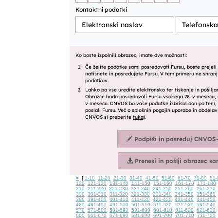
<
1-10
11-20
21-30
31-40
41-50
51-60
61-70
71-80
81-
[
120
121-130
131-140
141-150
151-160
161-170
171-180
210
211-220
221-230
231-240
241-250
251-260
261-270
300
301-310
311-320
321-330
331-340
341-350
351-360
390
391-400
401-410
411-420
421-430
431-440
441-450
480
481-490
491-500
501-510
511-520
521-530
531-540
570
571-580
581-590
591-600
601-610
611-620
621-630
660
661-670
671-680
681-690
691-700
701-710
711-720