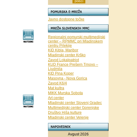
Javno dostopne točke
Regionalni pomurski multimedijski
center – RPMMC pri Mladinskem
centru Prlekije
KID Kibla, Maribor
Mladinski center Krško
Zavod Lokalpatriot
KUD France Prešern Trnovo –
Ljudmila
KID Pina Koper
Masovna - Nova Gorica
Zavod K6/4
Mat kultra
MIKK Murska Sobota
Art center
Mladinski center Slovenj Gradec
Multimedijski center Gorenjske
Društvo Hiša kulture
Mladinski center Velenje
Avgust 2026