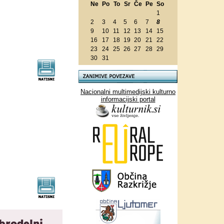
Ne
Po
To
Sr
Če
Pe
So
1
2
3
4
5
6
7
8
9
10
11
12
13
14
15
16
17
18
19
20
21
22
23
24
25
26
27
28
29
30
31
Nacionalni multimedijski kulturno
informacijski portal