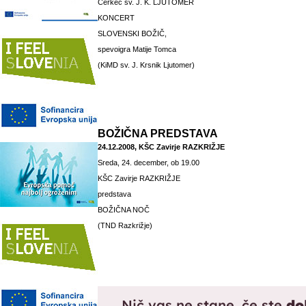
Cerkec sv. J. K. LJUTOMER
KONCERT
SLOVENSKI BOŽIČ,
spevoigra Matije Tomca
(KiMD sv. J. Krsnik Ljutomer)
BOŽIČNA PREDSTAVA
24.12.2008, KŠC Zavirje RAZKRIŽJE
Sreda, 24. december, ob 19.00
KŠC Zavirje RAZKRIŽJE
predstava
BOŽIČNA NOČ
(TND Razkrižje)