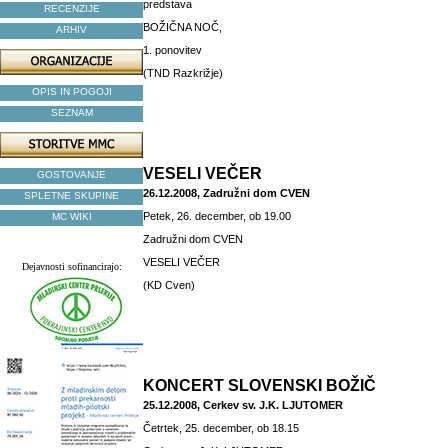
predstava
RECENZIJE
BOŽIČNA NOČ,
ARHIV
1. ponovitev
(TND Razkrižje)
OPIS IN POGOJI
SEZNAM
VESELI VEČER
GOSTOVANJE
26.12.2008, Zadružni dom CVEN
SPLETNE SKUPINE
Petek, 26. december, ob 19.00
MC WIKI
Zadružni dom CVEN
VESELI VEČER
Dejavnosti sofinancirajo:
(KD Cven)
KONCERT SLOVENSKI BOŽIČ
25.12.2008, Cerkev sv. J.K. LJUTOMER
Četrtek, 25. december, ob 18.15