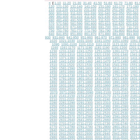
<
1-10
11-20
21-30
31-40
41-50
51-60
61-70
71-80
81-
[
120
121-130
131-140
141-150
151-160
161-170
171-180
210
211-220
221-230
231-240
241-250
251-260
261-270
300
301-310
311-320
321-330
331-340
341-350
351-360
390
391-400
401-410
411-420
421-430
431-440
441-450
480
481-490
491-500
501-510
511-520
521-530
531-540
570
571-580
581-590
591-600
601-610
611-620
621-630
660
661-670
671-680
681-690
691-700
701-710
711-720
750
751-760
761-770
771-780
781-790
791-800
801-810
840
841-850
851-860
861-870
871-880
881-890
891-900
930
931-940
941-950
951-960
961-970
971-980
981-990
9
1020
1021-1030
1031-1040
1041-1050
1051-1060
1061-
1090
1091-1100
1101-1110
1111-1120
1121-1130
1131-1
1160
1161-1170
1171-1180
1181-1190
1191-1200
1201-1
1230
1231-1240
1241-1250
1251-1260
1261-1270
1271-
1300
1301-1310
1311-1320
1321-1330
1331-1340
1341-
1370
1371-1380
1381-1390
1391-1400
1401-1410
1411-
1440
1441-1450
1451-1460
1461-1470
1471-1480
1481-
1510
1511-1520
1521-1530
1531-1540
1541-1550
1551-
1580
1581-1590
1591-1600
1601-1610
1611-1620
1621-
1650
1651-1660
1661-1670
1671-1680
1681-1690
1691-
1720
1721-1730
1731-1740
1741-1750
1751-1760
1761-
1790
1791-1800
1801-1810
1811-1820
1821-1830
1831-
1860
1861-1870
1871-1880
1881-1890
1891-1900
1901-
1930
1931-1940
1941-1950
1951-1960
1961-1970
1971-
2000
2001-2010
2011-2020
2021-2030
2031-2040
2041-
2070
2071-2080
2081-2090
2091-2100
2101-2110
2111-
2140
2141-2150
2151-2160
2161-2170
2171-2180
2181-
2210
2211-2220
2221-2230
2231-2240
2241-2250
2251-
2280
2281-2290
2291-2300
2301-2310
2311-2320
2321-
2350
2351-2360
2361-2370
2371-2380
2381-2390
2391-
2420
2421-2430
2431-2440
2441-2450
2451-2460
2461-
2490
2491-2500
2501-2510
2511-2520
2521-2530
2531-
2560
2561-2570
2571-2580
2581-2590
2591-2600
2601-
2630
2631-2640
2641-2650
2651-2660
2661-2670
2671-
2700
2701-2710
2711-2720
2721-2730
2731-2740
2741-
2770
2771-2780
2781-2790
2791-2800
2801-2810
2811-
2840
2841-2850
2851-2860
2861-2870
2871-2880
2881-
2910
2911-2920
2921-2930
2931-2940
2941-2950
2951-
2980
2981-2990
2991-3000
3001-3010
3011-3020
3021-