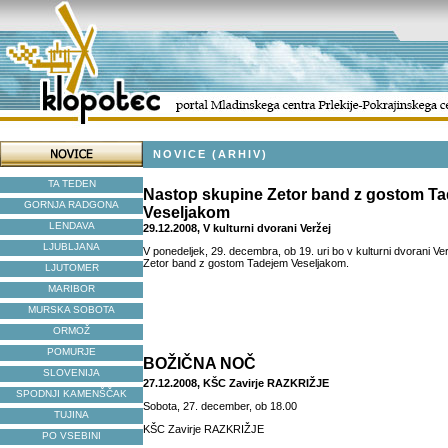
NOVICE (ARHIV)
TA TEDEN
Nastop skupine Zetor band z gostom T
GORNJA RADGONA
Veseljakom
LENDAVA
29.12.2008, V kulturni dvorani Veržej
LJUBLJANA
V ponedeljek, 29. decembra, ob 19. uri bo v kulturni dvorani V
Zetor band z gostom Tadejem Veseljakom.
LJUTOMER
MARIBOR
MURSKA SOBOTA
ORMOŽ
POMURJE
BOŽIČNA NOČ
SLOVENIJA
27.12.2008, KŠC Zavirje RAZKRIŽJE
SPODNJI KAMENŠČAK
Sobota, 27. december, ob 18.00
TUJINA
KŠC Zavirje RAZKRIŽJE
PO VSEBINI