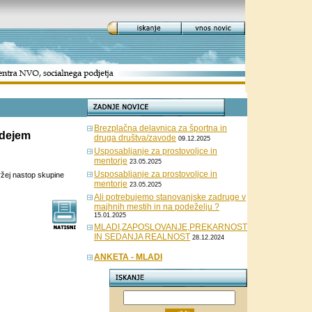
Brezplačna delavnica za športna in
adejem
druga društva/zavode
09.12.2025
Usposabljanje za prostovoljce in
mentorje
23.05.2025
Usposabljanje za prostovoljce in
eržej nastop skupine
mentorje
23.05.2025
Ali potrebujemo stanovanjske zadruge v
majhnih mestih in na podeželju ?
15.01.2025
MLADI,ZAPOSLOVANJE,PREKARNOST
IN SEDANJA REALNOST
28.12.2024
ANKETA - MLADI