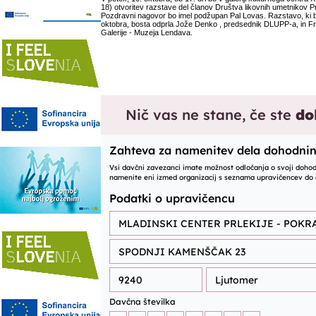
18) otvoritev razstave del članov Društva likovnih umetnikov Pr
Pozdravni nagovor bo imel podžupan Pal Lovas. Razstavo, ki b
oktobra, bosta odprla Jože Denko , predsednik DLUPP-a, in Fr
Galerije - Muzeja Lendava.