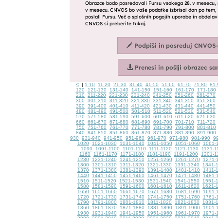
<
1-10
11-20
21-30
31-40
41-50
51-60
61-70
71-80
81-
[
120
121-130
131-140
141-150
151-160
161-170
171-180
210
211-220
221-230
231-240
241-250
251-260
261-270
300
301-310
311-320
321-330
331-340
341-350
351-360
390
391-400
401-410
411-420
421-430
431-440
441-450
480
481-490
491-500
501-510
511-520
521-530
531-540
570
571-580
581-590
591-600
601-610
611-620
621-630
660
661-670
671-680
681-690
691-700
701-710
711-720
750
751-760
761-770
771-780
781-790
791-800
801-810
840
841-850
851-860
861-870
871-880
881-890
891-900
930
931-940
941-950
951-960
961-970
971-980
981-990
9
1020
1021-1030
1031-1040
1041-1050
1051-1060
1061-
1090
1091-1100
1101-1110
1111-1120
1121-1130
1131-1
1160
1161-1170
1171-1180
1181-1190
1191-1200
1201-1
1230
1231-1240
1241-1250
1251-1260
1261-1270
1271-
1300
1301-1310
1311-1320
1321-1330
1331-1340
1341-
1370
1371-1380
1381-1390
1391-1400
1401-1410
1411-
1440
1441-1450
1451-1460
1461-1470
1471-1480
1481-
1510
1511-1520
1521-1530
1531-1540
1541-1550
1551-
1580
1581-1590
1591-1600
1601-1610
1611-1620
1621-
1650
1651-1660
1661-1670
1671-1680
1681-1690
1691-
1720
1721-1730
1731-1740
1741-1750
1751-1760
1761-
1790
1791-1800
1801-1810
1811-1820
1821-1830
1831-
1860
1861-1870
1871-1880
1881-1890
1891-1900
1901-
1930
1931-1940
1941-1950
1951-1960
1961-1970
1971-