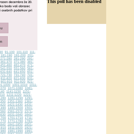
This poll has been disabled
90
91-100
101-110
111-
181-190
191-200
201-
271-280
281-290
291-
361-370
371-380
381-
451-460
461-470
471-
541-550
551-560
561-
631-640
641-650
651-
721-730
731-740
741-
811-820
821-830
831-
901-910
911-920
921-
91-1000
1001-1010
1011-
1070
1071-1080
1081-
140
1141-1150
1151-
210
1211-1220
1221-
1280
1281-1290
1291-
1350
1351-1360
1361-
1420
1421-1430
1431-
1490
1491-1500
1501-
1560
1561-1570
1571-
1630
1631-1640
1641-
1700
1701-1710
1711-
1770
1771-1780
1781-
1840
1841-1850
1851-
1910
1911-1920
1921-
1980
1981-1990
1991-