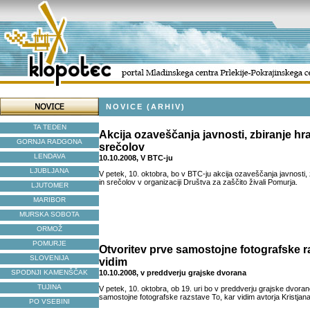
NOVICE (ARHIV)
TA TEDEN
Akcija ozaveščanja javnosti, zbiranje hra
GORNJA RADGONA
srečolov
LENDAVA
10.10.2008, V BTC-ju
LJUBLJANA
V petek, 10. oktobra, bo v BTC-ju akcija ozaveščanja javnosti, 
in srečolov v organizaciji Društva za zaščito živali Pomurja.
LJUTOMER
MARIBOR
MURSKA SOBOTA
ORMOŽ
POMURJE
Otvoritev prve samostojne fotografske r
SLOVENIJA
vidim
SPODNJI KAMENŠČAK
10.10.2008, v preddverju grajske dvorana
TUJINA
V petek, 10. oktobra, ob 19. uri bo v preddverju grajske dvoran
samostojne fotografske razstave To, kar vidim avtorja Kristjan
PO VSEBINI