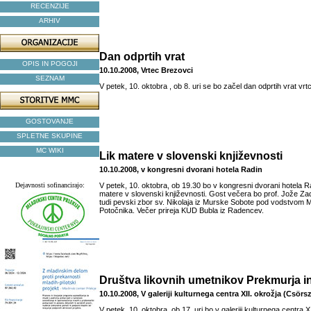
RECENZIJE
ARHIV
Dan odprtih vrat
OPIS IN POGOJI
10.10.2008, Vrtec Brezovci
SEZNAM
V petek, 10. oktobra , ob 8. uri se bo začel dan odprtih vrat vrt
GOSTOVANJE
SPLETNE SKUPINE
MC WIKI
Lik matere v slovenski književnosti
10.10.2008, v kongresni dvorani hotela Radin
Dejavnosti sofinancirajo:
V petek, 10. oktobra, ob 19.30 bo v kongresni dvorani hotela Ra
matere v slovenski književnosti. Gost večera bo prof. Jože Za
tudi pevski zbor sv. Nikolaja iz Murske Sobote pod vodstvom 
Potočnika. Večer prireja KUD Bubla iz Radencev.
Društva likovnih umetnikov Prekmurja in
10.10.2008, V galeriji kulturnega centra XII. okrožja (Csörsz
V petek, 10. oktobra, ob 17. uri bo v galeriji kulturnega centra 