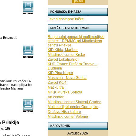
Javno dostopne točke
Regionalni pomurski multimedijski
ca Brezovci.
center – RPMMC pri Mladinskem
centru Prlekije
KID Kibla, Maribor
Mladinski center Krško
Zavod Lokalpatriot
KUD France Prešern Trnovo –
Ljudmila
KID Pina Koper
Masovna - Nova Gorica
din kulturni večer Lik
Zavod K6/4
dravec, nastopil pa bo
Mat kultra
Maestra Marjana
MIKK Murska Sobota
Art center
Mladinski center Slovenj Gradec
Multimedijski center Gorenjske
Društvo Hiša kulture
Mladinski center Velenje
 Prlekije
 u. 18)
Avgust 2026
XII. okrožja (Csorsz u.