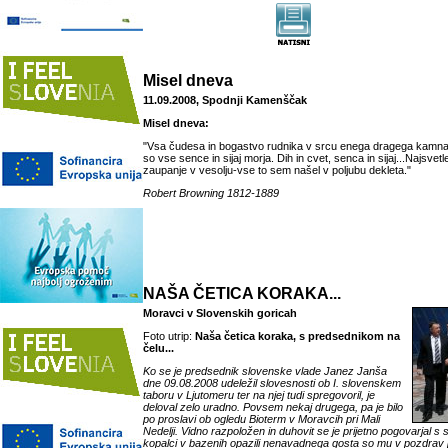
Misel dneva
11.09.2008, Spodnji Kamenščak
Misel dneva:
"Vsa čudesa in bogastvo rudnika v srcu enega dragega kamna.
so vse sence in sijaj morja. Dih in cvet, senca in sijaj...Najsvetl
zaupanje v vesolju-vse to sem našel v poljubu dekleta."
Robert Browning 1812-1889
NAŠA ČETICA KORAKA...
Moravci v Slovenskih goricah
Foto utrip:
Naša četica koraka, s predsednikom na
čelu...
Ko se je predsednik slovenske vlade Janez Janša
dne 09.08.2008 udeležil slovesnosti ob I. slovenskem
taboru v Ljutomeru ter na njej tudi spregovoril, je
deloval zelo uradno. Povsem nekaj drugega, pa je bilo
po proslavi ob ogledu Bioterm v Moravcih pri Mali
Nedelji. Vidno razpoložen in duhovit se je prijetno pogovarjal s sv
kopalci v bazenih opazili nenavadnega gosta so mu v pozdrav pr