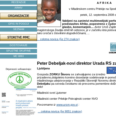
RECENZIJE
A F R I K A
ARHIV
v Mladinskem centru Prlekije na Sp
petek, 12. septembra 2008 ob
Vabljeni na zanimivi multimedijski per
OPIS IN POGOJI
predstavitev Afrike, popestreno z čudov
glasbo, komentarjem…
Avtor Uroš Žajde
SEZNAM
magistrskega študija etničnih odnosov, je v začetku leta potoval
tako srečal s številnimi dogodivščinami, ...
... celotna novica (še 274 znakov)
GOSTOVANJE
SPLETNE SKUPINE
MC WIKI
Peter Debeljak-novi direktor Urada RS z
Ljubljana
Dejavnosti sofinancirajo:
Gospodu
ZORKU Škvoru
se zahvaljujemo za izredno
prizadevno,dolgoletno koretno dosedanje sodelovanje in pomo
mladinskega udejstvovanja v Republiki Sloveniji! Novemu direkt
Debeljaku
pa seveda čestitamo ob prevzemu pomembne dolžno
delo!
Mladinski svet Ljutomer
Mladinski center Prlekije-Pokrajinski center NVO
Povzemamo iz
www.ursm.gov.si
:
... celotna novica (še 9051 znakov)