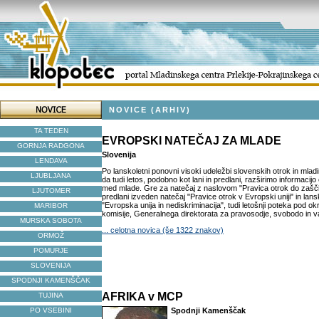
NOVICE (ARHIV)
TA TEDEN
EVROPSKI NATEČAJ ZA MLADE
GORNJA RADGONA
Slovenija
LENDAVA
Po lanskoletni ponovni visoki udeležbi slovenskih otrok in mlad
LJUBLJANA
da tudi letos, podobno kot lani in predlani, razširimo informaci
med mlade. Gre za natečaj z naslovom "Pravica otrok do zašči
LJUTOMER
predlani izveden natečaj "Pravice otrok v Evropski uniji" in lans
"Evropska unija in nediskriminacija", tudi letošnji poteka pod o
MARIBOR
komisije, Generalnega direktorata za pravosodje, svobodo in va
MURSKA SOBOTA
... celotna novica (še 1322 znakov)
ORMOŽ
POMURJE
SLOVENIJA
SPODNJI KAMENŠČAK
AFRIKA v MCP
TUJINA
PO VSEBINI
Spodnji Kamenščak