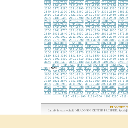
2130
2131-2140
2141-2150
2151-2160
2161-2170
2171-2
2200
2201-2210
2211-2220
2221-2230
2231-2240
2241-2
2270
2271-2280
2281-2290
2291-2300
2301-2310
2311-2
2340
2341-2350
2351-2360
2361-2370
2371-2380
2381-2
2410
2411-2420
2421-2430
2431-2440
2441-2450
2451-2
2480
2481-2490
2491-2500
2501-2510
2511-2520
2521-2
2550
2551-2560
2561-2570
2571-2580
2581-2590
2591-2
2620
2621-2630
2631-2640
2641-2650
2651-2660
2661-2
2690
2691-2700
2701-2710
2711-2720
2721-2730
2731-2
2760
2761-2770
2771-2780
2781-2790
2791-2800
2801-2
2830
2831-2840
2841-2850
2851-2860
2861-2870
2871-2
2900
2901-2910
2911-2920
2921-2930
2931-2940
2941-2
2970
2971-2980
2981-2990
2991-3000
3001-3010
3011-3
3040
3041-3050
3051-3060
3061-3070
3071-3080
3081-3
3110
3111-3120
3121-3130
3131-3140
3141-3150
3151-3
3180
3181-3190
3191-3200
3201-3210
3211-3220
3221-3
3250
3251-3260
3261-3270
3271-3280
3281-3290
3291-3
3320
3321-3330
3331-3340
3341-3350
3351-3360
3361-3
3390
3391-3400
3401-3410
3411-3420
3421-3430
3431-3
3460
3461-3470
3471-3480
3481-3490
3491-3500
3501-3
3530
3531-3540
3541-3550
3551-3560
3561-3570
3
3590
3592
3593
3594
3595
3596
3597
3598
3599
]
3591
3620
3621-3630
3631-3640
3641-3650
3651-3660
3661-3
3690
3691-3700
3701-3710
3711-3720
3721-3730
3731-3
3760
3761-3770
3771-3780
3781-3790
3791-3800
3801-3
3830
3831-3840
3841-3850
3851-3860
3861-3870
3871-3
3900
3901-3910
3911-3920
3921-3930
3931-3940
3941-3
3970
3971-3980
3981-3990
3991-4000
4001-4010
4011-4
4040
4041-4050
4051-4060
4061-4070
4071-4080
4081-4
4110
4111-4120
4121-4130
4131-4140
4141-4150
4151-4
4180
4181-4190
4191-4200
4201-4210
4211-
KLOPOTEC.N
Lastnik in ustanovitelj: MLADINSKI CENTER PRLEKIJE, Spodnji K