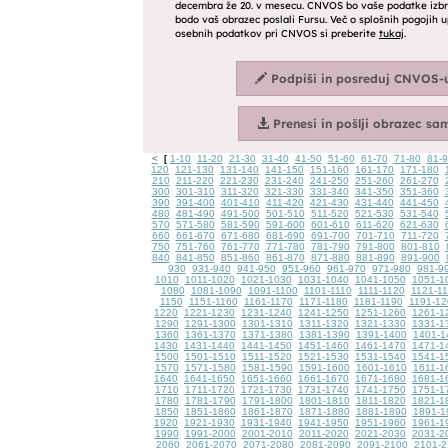
<
1-10
11-20
21-30
31-40
41-50
51-60
61-70
71-80
81-
[
120
121-130
131-140
141-150
151-160
161-170
171-180
210
211-220
221-230
231-240
241-250
251-260
261-270
300
301-310
311-320
321-330
331-340
341-350
351-360
390
391-400
401-410
411-420
421-430
431-440
441-450
480
481-490
491-500
501-510
511-520
521-530
531-540
570
571-580
581-590
591-600
601-610
611-620
621-630
660
661-670
671-680
681-690
691-700
701-710
711-720
750
751-760
761-770
771-780
781-790
791-800
801-810
840
841-850
851-860
861-870
871-880
881-890
891-900
930
931-940
941-950
951-960
961-970
971-980
981-9
1010
1011-1020
1021-1030
1031-1040
1041-1050
1051-1
1080
1081-1090
1091-1100
1101-1110
1111-1120
1121-1
1150
1151-1160
1161-1170
1171-1180
1181-1190
1191-12
1220
1221-1230
1231-1240
1241-1250
1251-1260
1261-1
1290
1291-1300
1301-1310
1311-1320
1321-1330
1331-1
1360
1361-1370
1371-1380
1381-1390
1391-1400
1401-1
1430
1431-1440
1441-1450
1451-1460
1461-1470
1471-1
1500
1501-1510
1511-1520
1521-1530
1531-1540
1541-1
1570
1571-1580
1581-1590
1591-1600
1601-1610
1611-1
1640
1641-1650
1651-1660
1661-1670
1671-1680
1681-1
1710
1711-1720
1721-1730
1731-1740
1741-1750
1751-1
1780
1781-1790
1791-1800
1801-1810
1811-1820
1821-1
1850
1851-1860
1861-1870
1871-1880
1881-1890
1891-1
1920
1921-1930
1931-1940
1941-1950
1951-1960
1961-1
1990
1991-2000
2001-2010
2011-2020
2021-2030
2031-2
2060
2061-2070
2071-2080
2081-2090
2091-2100
2101-2