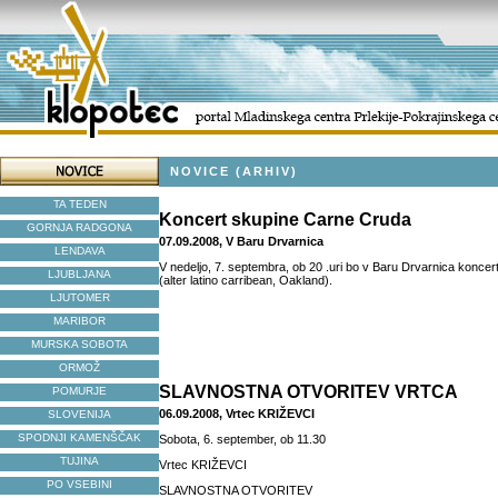
NOVICE (ARHIV)
TA TEDEN
Koncert skupine Carne Cruda
GORNJA RADGONA
07.09.2008, V Baru Drvarnica
LENDAVA
V nedeljo, 7. septembra, ob 20 .uri bo v Baru Drvarnica konce
LJUBLJANA
(alter latino carribean, Oakland).
LJUTOMER
MARIBOR
MURSKA SOBOTA
ORMOŽ
SLAVNOSTNA OTVORITEV VRTCA
POMURJE
06.09.2008, Vrtec KRIŽEVCI
SLOVENIJA
SPODNJI KAMENŠČAK
Sobota, 6. september, ob 11.30
TUJINA
Vrtec KRIŽEVCI
PO VSEBINI
SLAVNOSTNA OTVORITEV