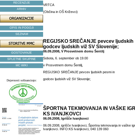
RECENZIJE
VRTCA
ARHIV
(Občina in OŠ Križevci)
OPIS IN POGOJI
SEZNAM
REGIJSKO SREČANJE pevcev ljudskih 
godcev ljudskih viž SV Slovenije;
06.09.2008, V Prosvetnem domu Šentilj
GOSTOVANJE
Sobota, 6. september ob 19.00
SPLETNE SKUPINE
v Prosvetnem domu Šentilj,
MC WIKI
REGIJSKO SREČANJE pevcev ljudskih pesmi in
godcev ljudskih viž SV Slovenije;
Dejavnosti sofinancirajo:
ŠPORTNA TEKMOVANJA IN VAŠKE IG
KS IVANJKOVCI
06.09.2008, Igrišče Ivanjkovci
06.09.2008, igrišče Ivanjkovci, Športna tekmovanja in vaške ig
Ivanjkovci. INFO:KS Ivanjkovci, 040 139 060