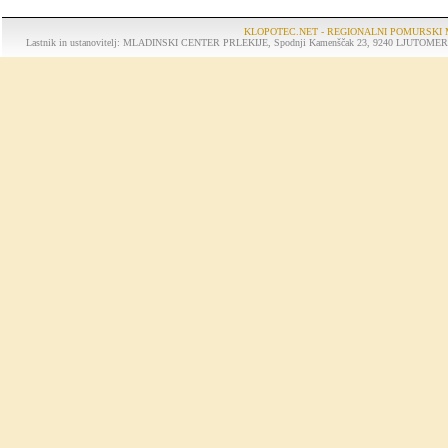
KLOPOTEC.NET - REGIONALNI POMURSKI 
Lastnik in ustanovitelj: MLADINSKI CENTER PRLEKIJE, Spodnji Kamenščak 23, 9240 LJUTOMER, tel