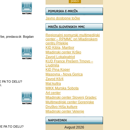
Javno dostopne točke
Regionalni pomurski multimedijski
žbe, predava:dr. Bogdan
center – RPMMC pri Mladinskem
centru Prlekije
KID Kibla, Maribor
Mladinski center Krško
Zavod Lokalpatriot
KUD France Prešern Trnovo –
Ljudmila
KID Pina Koper
Masovna - Nova Gorica
Zavod K6/4
 JE PA TO DELU?
Mat kultra
i.
MIKK Murska Sobota
Art center
Mladinski center Slovenj Gradec
Multimedijski center Gorenjske
Društvo Hiša kulture
Mladinski center Velenje
M JE PA TO DELU?
Avgust 2026