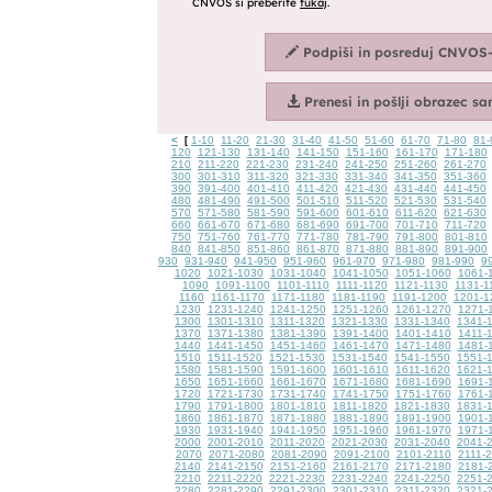
<
1-10
11-20
21-30
31-40
41-50
51-60
61-70
71-80
81-
[
120
121-130
131-140
141-150
151-160
161-170
171-180
210
211-220
221-230
231-240
241-250
251-260
261-270
300
301-310
311-320
321-330
331-340
341-350
351-360
390
391-400
401-410
411-420
421-430
431-440
441-450
480
481-490
491-500
501-510
511-520
521-530
531-540
570
571-580
581-590
591-600
601-610
611-620
621-630
660
661-670
671-680
681-690
691-700
701-710
711-720
750
751-760
761-770
771-780
781-790
791-800
801-810
840
841-850
851-860
861-870
871-880
881-890
891-900
930
931-940
941-950
951-960
961-970
971-980
981-990
9
1020
1021-1030
1031-1040
1041-1050
1051-1060
1061-
1090
1091-1100
1101-1110
1111-1120
1121-1130
1131-1
1160
1161-1170
1171-1180
1181-1190
1191-1200
1201-1
1230
1231-1240
1241-1250
1251-1260
1261-1270
1271-
1300
1301-1310
1311-1320
1321-1330
1331-1340
1341-
1370
1371-1380
1381-1390
1391-1400
1401-1410
1411-
1440
1441-1450
1451-1460
1461-1470
1471-1480
1481-
1510
1511-1520
1521-1530
1531-1540
1541-1550
1551-
1580
1581-1590
1591-1600
1601-1610
1611-1620
1621-
1650
1651-1660
1661-1670
1671-1680
1681-1690
1691-
1720
1721-1730
1731-1740
1741-1750
1751-1760
1761-
1790
1791-1800
1801-1810
1811-1820
1821-1830
1831-
1860
1861-1870
1871-1880
1881-1890
1891-1900
1901-
1930
1931-1940
1941-1950
1951-1960
1961-1970
1971-
2000
2001-2010
2011-2020
2021-2030
2031-2040
2041-
2070
2071-2080
2081-2090
2091-2100
2101-2110
2111-
2140
2141-2150
2151-2160
2161-2170
2171-2180
2181-
2210
2211-2220
2221-2230
2231-2240
2241-2250
2251-
2280
2281-2290
2291-2300
2301-2310
2311-2320
2321-