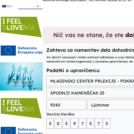
Abonma komedija razprodano , GD Murska Sobota ob 20. uri.