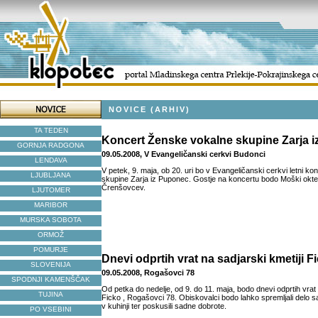
NOVICE (ARHIV)
TA TEDEN
Koncert Ženske vokalne skupine Zarja 
GORNJA RADGONA
09.05.2008, V Evangeličanski cerkvi Budonci
LENDAVA
V petek, 9. maja, ob 20. uri bo v Evangeličanski cerkvi letni k
LJUBLJANA
skupine Zarja iz Puponec. Gostje na koncertu bodo Moški okte
Črenšovcev.
LJUTOMER
MARIBOR
MURSKA SOBOTA
ORMOŽ
POMURJE
Dnevi odprtih vrat na sadjarski kmetiji F
SLOVENIJA
09.05.2008, Rogašovci 78
SPODNJI KAMENŠČAK
Od petka do nedelje, od 9. do 11. maja, bodo dnevi odprtih vrat 
TUJINA
Ficko , Rogašovci 78. Obiskovalci bodo lahko spremljali delo s
v kuhinji ter poskusili sadne dobrote.
PO VSEBINI