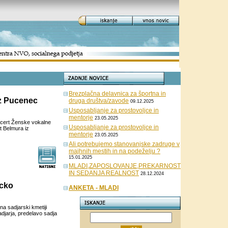
Brezplačna delavnica za športna in
iz Pucenec
druga društva/zavode
09.12.2025
Usposabljanje za prostovoljce in
mentorje
23.05.2025
oncert Ženske vokalne
Usposabljanje za prostovoljce in
t Belmura iz
mentorje
23.05.2025
Ali potrebujemo stanovanjske zadruge v
majhnih mestih in na podeželju ?
15.01.2025
MLADI,ZAPOSLOVANJE,PREKARNOST
IN SEDANJA REALNOST
28.12.2024
icko
ANKETA - MLADI
na sadjarski kmetiji
adjarja, predelavo sadja