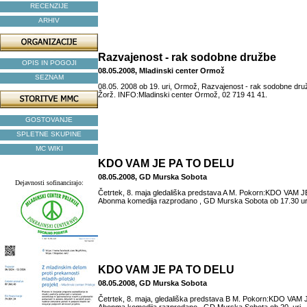
RECENZIJE
ARHIV
Razvajenost - rak sodobne družbe
OPIS IN POGOJI
08.05.2008, Mladinski center Ormož
SEZNAM
08.05. 2008 ob 19. uri, Ormož, Razvajenost - rak sodobne dru
Žorž. INFO:Mladinski center Ormož, 02 719 41 41.
GOSTOVANJE
SPLETNE SKUPINE
MC WIKI
KDO VAM JE PA TO DELU
08.05.2008, GD Murska Sobota
Dejavnosti sofinancirajo:
Četrtek, 8. maja gledališka predstava A M. Pokorn:KDO VAM
Abonma komedija razprodano , GD Murska Sobota ob 17.30 ur
KDO VAM JE PA TO DELU
08.05.2008, GD Murska Sobota
Četrtek, 8. maja, gledališka predstava B M. Pokorn:KDO VA