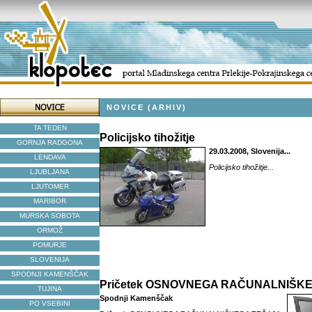
NOVICE (ARHIV)
TA TEDEN
Policijsko tihožitje
GORNJA RADGONA
29.03.2008, Slovenija...
LENDAVA
Policijsko tihožitje...
LJUBLJANA
LJUTOMER
MARIBOR
MURSKA SOBOTA
ORMOŽ
POMURJE
SLOVENIJA
SPODNJI KAMENŠČAK
Pričetek OSNOVNEGA RAČUNALNIŠK
TUJINA
Spodnji Kamenščak
PO VSEBINI