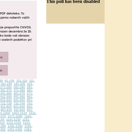
This poll has been disabled
90
91-100
101-110
111-
181-190
191-200
201-
271-280
281-290
291-
361-370
371-380
381-
451-460
461-470
471-
541-550
551-560
561-
631-640
641-650
651-
721-730
731-740
741-
811-820
821-830
831-
901-910
911-920
921-
91-1000
1001-1010
1011-
1070
1071-1080
1081-
140
1141-1150
1151-
210
1211-1220
1221-
1280
1281-1290
1291-
1350
1351-1360
1361-