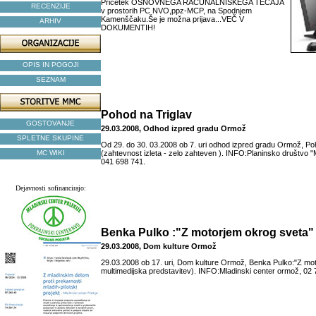
Pričetek OSNOVNEGA RAČUNALNIŠKEGA TEČAJA
RECENZIJE
v prostorih PC NVO,ppz-MCP, na Spodnjem
Kamenščaku.Še je možna prijava...VEČ V
ARHIV
DOKUMENTIH!
OPIS IN POGOJI
SEZNAM
Pohod na Triglav
GOSTOVANJE
29.03.2008, Odhod izpred gradu Ormož
SPLETNE SKUPINE
Od 29. do 30. 03.2008 ob 7. uri odhod izpred gradu Ormož, Po
MC WIKI
(zahtevnost izleta - zelo zahteven ). INFO:Planinsko društv
041 698 741.
Dejavnosti sofinancirajo:
Benka Pulko :"Z motorjem okrog sveta"
29.03.2008, Dom kulture Ormož
29.03.2008 ob 17. uri, Dom kulture Ormož, Benka Pulko:"Z mot
multimedijska predstavitev). INFO:Mladinski center ormož, 02 