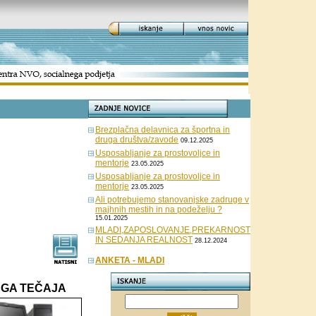
Brezplačna delavnica za športna in
druga društva/zavode
09.12.2025
Usposabljanje za prostovoljce in
mentorje
23.05.2025
Usposabljanje za prostovoljce in
mentorje
23.05.2025
Ali potrebujemo stanovanjske zadruge v
majhnih mestih in na podeželju ?
15.01.2025
MLADI,ZAPOSLOVANJE,PREKARNOST
IN SEDANJA REALNOST
28.12.2024
ANKETA - MLADI
EGA TEČAJA