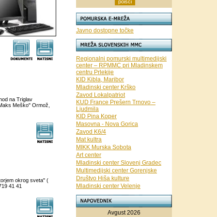
Javno dostopne točke
Regionalni pomurski multimedijski
center – RPMMC pri Mladinskem
centru Prlekije
KID Kibla, Maribor
Mladinski center Krško
Zavod Lokalpatriot
hod na Triglav
KUD France Prešern Trnovo –
o "Maks Meško" Ormož,
Ljudmila
KID Pina Koper
Masovna - Nova Gorica
Zavod K6/4
Mat kultra
MIKK Murska Sobota
Art center
Mladinski center Slovenj Gradec
Multimedijski center Gorenjske
Društvo Hiša kulture
orjem okrog sveta" (
Mladinski center Velenje
719 41 41
Avgust 2026