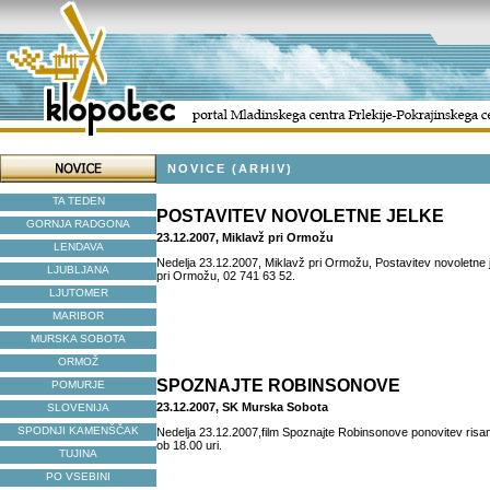
NOVICE (ARHIV)
TA TEDEN
POSTAVITEV NOVOLETNE JELKE
GORNJA RADGONA
23.12.2007, Miklavž pri Ormožu
LENDAVA
Nedelja 23.12.2007, Miklavž pri Ormožu, Postavitev novoletne
LJUBLJANA
pri Ormožu, 02 741 63 52.
LJUTOMER
MARIBOR
MURSKA SOBOTA
ORMOŽ
SPOZNAJTE ROBINSONOVE
POMURJE
23.12.2007, SK Murska Sobota
SLOVENIJA
SPODNJI KAMENŠČAK
Nedelja 23.12.2007,film Spoznajte Robinsonove ponovitev ris
ob 18.00 uri.
TUJINA
PO VSEBINI