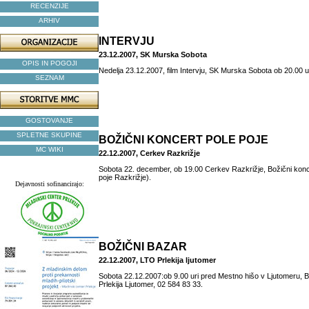
RECENZIJE
ARHIV
INTERVJU
23.12.2007, SK Murska Sobota
OPIS IN POGOJI
Nedelja 23.12.2007, film Intervju, SK Murska Sobota ob 20.00 ur
SEZNAM
GOSTOVANJE
SPLETNE SKUPINE
BOŽIČNI KONCERT POLE POJE
MC WIKI
22.12.2007, Cerkev Razkrižje
Sobota 22. december, ob 19.00 Cerkev Razkrižje, Božični konc
poje Razkrižje).
Dejavnosti sofinancirajo:
BOŽIČNI BAZAR
22.12.2007, LTO Prlekija ljutomer
Sobota 22.12.2007:ob 9.00 uri pred Mestno hišo v Ljutomeru, B
Prlekija Ljutomer, 02 584 83 33.