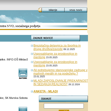
Brezplačna delavnica za športna in
druga društva/zavode
09.12.2025
Usposabljanje za prostovoljce in
mentorje
23.05.2025
 jelke. INFO:OŠ Miklavž
Usposabljanje za prostovoljce in
mentorje
23.05.2025
Ali potrebujemo stanovanjske zadruge v
majhnih mestih in na podeželju ?
15.01.2025
MLADI,ZAPOSLOVANJE,PREKARNOST
IN SEDANJA REALNOST
28.12.2024
ANKETA - MLADI
anke, SK Murska Sobota