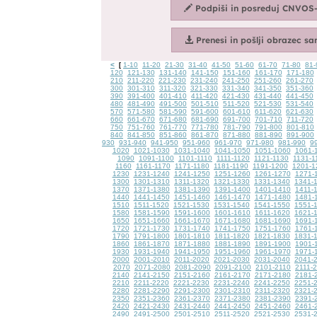
<
1-10
11-20
21-30
31-40
41-50
51-60
61-70
71-80
81-
[
120
121-130
131-140
141-150
151-160
161-170
171-180
210
211-220
221-230
231-240
241-250
251-260
261-270
300
301-310
311-320
321-330
331-340
341-350
351-360
390
391-400
401-410
411-420
421-430
431-440
441-450
480
481-490
491-500
501-510
511-520
521-530
531-540
570
571-580
581-590
591-600
601-610
611-620
621-630
660
661-670
671-680
681-690
691-700
701-710
711-720
750
751-760
761-770
771-780
781-790
791-800
801-810
840
841-850
851-860
861-870
871-880
881-890
891-900
930
931-940
941-950
951-960
961-970
971-980
981-990
9
1020
1021-1030
1031-1040
1041-1050
1051-1060
1061-
1090
1091-1100
1101-1110
1111-1120
1121-1130
1131-1
1160
1161-1170
1171-1180
1181-1190
1191-1200
1201-1
1230
1231-1240
1241-1250
1251-1260
1261-1270
1271-
1300
1301-1310
1311-1320
1321-1330
1331-1340
1341-
1370
1371-1380
1381-1390
1391-1400
1401-1410
1411-
1440
1441-1450
1451-1460
1461-1470
1471-1480
1481-
1510
1511-1520
1521-1530
1531-1540
1541-1550
1551-
1580
1581-1590
1591-1600
1601-1610
1611-1620
1621-
1650
1651-1660
1661-1670
1671-1680
1681-1690
1691-
1720
1721-1730
1731-1740
1741-1750
1751-1760
1761-
1790
1791-1800
1801-1810
1811-1820
1821-1830
1831-
1860
1861-1870
1871-1880
1881-1890
1891-1900
1901-
1930
1931-1940
1941-1950
1951-1960
1961-1970
1971-
2000
2001-2010
2011-2020
2021-2030
2031-2040
2041-
2070
2071-2080
2081-2090
2091-2100
2101-2110
2111-
2140
2141-2150
2151-2160
2161-2170
2171-2180
2181-
2210
2211-2220
2221-2230
2231-2240
2241-2250
2251-
2280
2281-2290
2291-2300
2301-2310
2311-2320
2321-
2350
2351-2360
2361-2370
2371-2380
2381-2390
2391-
2420
2421-2430
2431-2440
2441-2450
2451-2460
2461-
2490
2491-2500
2501-2510
2511-2520
2521-2530
2531-