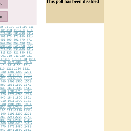
This poll has been disabled
90
91-100
101-110
111-
181-190
191-200
201-
271-280
281-290
291-
361-370
371-380
381-
451-460
461-470
471-
541-550
551-560
561-
631-640
641-650
651-
721-730
731-740
741-
811-820
821-830
831-
901-910
911-920
921-
91-1000
1001-1010
1011-
1070
1071-1080
1081-
140
1141-1150
1151-
210
1211-1220
1221-
1280
1281-1290
1291-
1350
1351-1360
1361-
1420
1421-1430
1431-
1490
1491-1500
1501-
1560
1561-1570
1571-
1630
1631-1640
1641-
1700
1701-1710
1711-
1770
1771-1780
1781-
1840
1841-1850
1851-
1910
1911-1920
1921-
1980
1981-1990
1991-
2050
2051-2060
2061-
2120
2121-2130
2131-
2190
2191-2200
2201-
2260
2261-2270
2271-
2330
2331-2340
2341-
2400
2401-2410
2411-
2470
2471-2480
2481-
2540
2541-2550
2551-