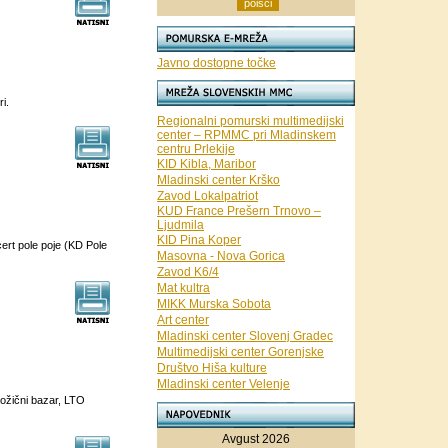
Javno dostopne točke
i.
Regionalni pomurski multimedijski
center – RPMMC pri Mladinskem
centru Prlekije
KID Kibla, Maribor
Mladinski center Krško
Zavod Lokalpatriot
KUD France Prešern Trnovo –
Ljudmila
KID Pina Koper
ert pole poje (KD Pole
Masovna - Nova Gorica
Zavod K6/4
Mat kultra
MIKK Murska Sobota
Art center
Mladinski center Slovenj Gradec
Multimedijski center Gorenjske
Društvo Hiša kulture
Mladinski center Velenje
ožični bazar, LTO
Avgust 2026