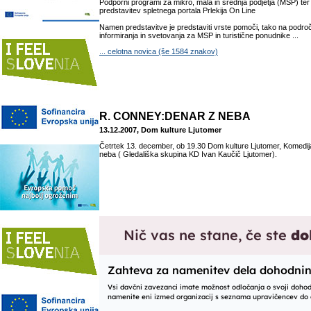
Podporni programi za mikro, mala in srednja podjetja (MSP) ter 
predstavitev spletnega portala Prlekija On Line
Namen predstavitve je predstaviti vrste pomoči, tako na področj
informiranja in svetovanja za MSP in turistične ponudnike ...
... celotna novica (še 1584 znakov)
R. CONNEY:DENAR Z NEBA
13.12.2007, Dom kulture Ljutomer
Četrtek 13. december, ob 19.30 Dom kulture Ljutomer, Komedi
neba ( Gledališka skupina KD Ivan Kaučič Ljutomer).