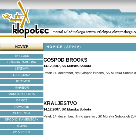
NOVICE (ARHIV)
TA TEDEN
GOSPOD BROOKS
GORNJA RADGONA
14.12.2007, SK Murska Sobota
LENDAVA
Petek 14. december, film Gospod Brooks, SK Murska Sobota ob
LJUBLJANA
LJUTOMER
MARIBOR
MURSKA SOBOTA
ORMOŽ
KRALJESTVO
POMURJE
14.12.2007, SK Murska Sobota
SLOVENIJA
Petek 14. december, film Kraljestvo , SK Murska Sobota ob 20.0
SPODNJI KAMENŠČAK
TUJINA
PO VSEBINI