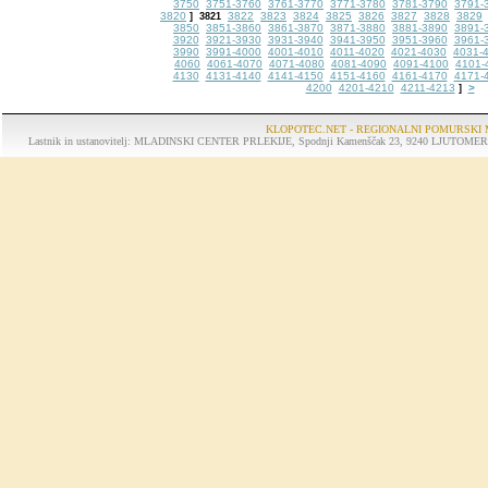
3750
3751-3760
3761-3770
3771-3780
3781-3790
3791-
3820
3822
3823
3824
3825
3826
3827
3828
3829
]
3821
3850
3851-3860
3861-3870
3871-3880
3881-3890
3891-
3920
3921-3930
3931-3940
3941-3950
3951-3960
3961-
3990
3991-4000
4001-4010
4011-4020
4021-4030
4031-
4060
4061-4070
4071-4080
4081-4090
4091-4100
4101-
4130
4131-4140
4141-4150
4151-4160
4161-4170
4171-
4200
4201-4210
4211-4213
>
]
KLOPOTEC.NET - REGIONALNI POMURSKI 
Lastnik in ustanovitelj: MLADINSKI CENTER PRLEKIJE, Spodnji Kamenščak 23, 9240 LJUTOMER, tel