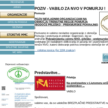
RECENZIJE
ARHIV
POZIV - VABILO ZA NVO V POMURJU !
Pomurje
POZIV NEVLADNIM ORGANIZACIJAM NA
OBMOČJU TRENUTNE REGIJE POMURJA
OPIS IN POGOJI
(BODOČE PRLEŠKO - PREKMURSKE POKRAJNE)
SEZNAM
!
Pozivamo in vabimo nevladne organizacije z območja
Pomurja ( prekmurja in prlekije- štajerske), da se
pridružijo
Pokrajinskemu centru NVO, prleško - prekmursk
sodelujejo pri nadaljnjem oblikovanju in jačanju ter uspešnejše
GOSTOVANJE
mreže NVO, katero delovanje pokriva omenjeno območje ter vklj
SPLETNE SKUPINE
... celotna novica (še 1184 znakov)
MC WIKI
Dejavnosti sofinancirajo:
Predstavitve...
Prlekija
Na predstavitev v Ljutomeru prišl
podjetnikov ...
VABILO
Spoštovani,
vabimo vas, da se udeležite BREZPLAČNE PREDSTAVITVE na