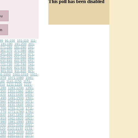
This poll has been disabled
90
91-100
101-110
111-
181-190
191-200
201-
271-280
281-290
291-
361-370
371-380
381-
451-460
461-470
471-
541-550
551-560
561-
631-640
641-650
651-
721-730
731-740
741-
811-820
821-830
831-
901-910
911-920
921-
91-1000
1001-1010
1011-
1070
1071-1080
1081-
140
1141-1150
1151-
210
1211-1220
1221-
1280
1281-1290
1291-
1350
1351-1360
1361-
1420
1421-1430
1431-
1490
1491-1500
1501-
1560
1561-1570
1571-
1630
1631-1640
1641-
1700
1701-1710
1711-
1770
1771-1780
1781-
1840
1841-1850
1851-
1910
1911-1920
1921-
1980
1981-1990
1991-
2050
2051-2060
2061-
2120
2121-2130
2131-
2190
2191-2200
2201-
2260
2261-2270
2271-