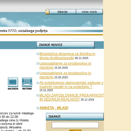
Brezplačna delavnica za športna in
druga društva/zavode
09.12.2025
Usposabljanje za prostovoljce in
mentorje
23.05.2025
Usposabljanje za prostovoljce in
mentorje
23.05.2025
Ali potrebujemo stanovanjske zadruge v
majhnih mestih in na podeželju ?
15.01.2025
MLADI,ZAPOSLOVANJE,PREKARNOST
IN SEDANJA REALNOST
28.12.2024
ANKETA - MLADI
zorcev za turnir mladega
9.30 do 12.00
adega vina (v Hotelu
turizma in obrti
mpozij :Aktualna
 (v gradu), - ob 15.00: