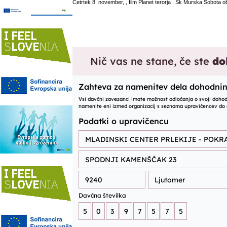
Četrtek 8. november, , film Planet terorja , Sk Murska Sobota ob