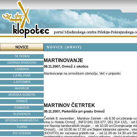
NOVICE (ARHIV)
TA TEDEN
MARTINOVANJE
GORNJA RADGONA
08.11.2007, Ormož z okolico
LENDAVA
Martinovanje na ormoškem območju. Več v priponki.
LJUBLJANA
LJUTOMER
MARIBOR
MURSKA SOBOTA
ORMOŽ
MARTINOV ČETRTEK
POMURJE
08.11.2007, Parkirišče pri gradu Ormož
SLOVENIJA
Četrtek 8. november , Martinov četrtek - ob 8.30 uri:zbiranje v
SPODNJI KAMENŠČAK
vina (v Hotelu Ormož , INFO:041 316 077, 051 314 132), - od 
ure:Nastop tamburaških skupin , - ob 10.00 uri:Ocenjevanje ml
TUJINA
Ormož), - od 10.00 do 17.00 ure:Sejem kletarske opreme , vina 
(KOVITO) ter razstava pridnih rok , - od 11.00 do 14.30 ure:Si
PO VSEBINI
problematika vinogradništva , vinska reforma , vinski marketing