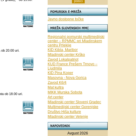
Javno dostopne točke
Regionalni pomurski multimedijski
center – RPMMC pri Mladinskem
centru Prlekije
KID Kibla, Maribor
 ob 20.00 uri.
Mladinski center Krško
Zavod Lokalpatriot
KUD France Prešern Trnovo –
Ljudmila
KID Pina Koper
Masovna - Nova Gorica
Zavod K6/4
Mat kultra
MIKK Murska Sobota
ta ob 18.00 uri.
Art center
Mladinski center Slovenj Gradec
Multimedijski center Gorenjske
Društvo Hiša kulture
Mladinski center Velenje
Avgust 2026