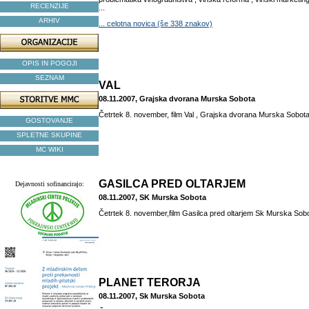
RECENZIJE
...
ARHIV
... celotna novica (še 338 znakov)
OPIS IN POGOJI
SEZNAM
VAL
08.11.2007, Grajska dvorana Murska Sobota
Četrtek 8. november, film Val , Grajska dvorana Murska Sobota
GOSTOVANJE
SPLETNE SKUPINE
MC WIKI
GASILCA PRED OLTARJEM
Dejavnosti sofinancirajo:
08.11.2007, SK Murska Sobota
Četrtek 8. november,film Gasilca pred oltarjem Sk Murska Sobo
PLANET TERORJA
08.11.2007, Sk Murska Sobota