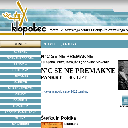
NOVICE (ARHIV)
TA TEDEN
N"C SE NE PREMAKNE
GORNJA RADGONA
Ljubljana, Muzej novejše zgodovine Slovenije
LENDAVA
N'C SE NE PREMAKNE
LJUBLJANA
PANKRTI - 30. LET
LJUTOMER
MARIBOR
MURSKA SOBOTA
... celotna novica (še 9027 znakov)
ORMOŽ
POMURJE
SLOVENIJA
SPODNJI KAMENŠČAK
Štefka in Poldka
TUJINA
Ljubljana
PO VSEBINI