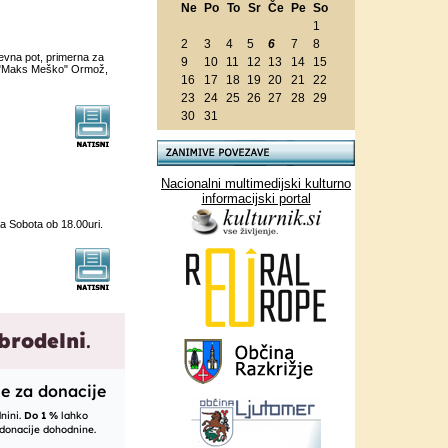
Ne
Po
To
Sr
Če
Pe
So
1
2
3
4
5
6
7
8
evna pot, primerna za
9
10
11
12
13
14
15
o "Maks Meško" Ormož,
16
17
18
19
20
21
22
23
24
25
26
27
28
29
30
31
Nacionalni multimedijski kulturno
informacijski portal
a Sobota ob 18.00uri.