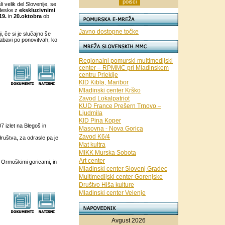
i velik del Slovenije, se
 deske z
ekskluzivnimi
19.
in
20.oktobra
ob
Javno dostopne točke
, če si je slučajno še
 zabavi po ponovitvah, ko
Regionalni pomurski multimedijski
center – RPMMC pri Mladinskem
centru Prlekije
KID Kibla, Maribor
Mladinski center Krško
Zavod Lokalpatriot
KUD France Prešern Trnovo –
Ljudmila
KID Pina Koper
 izlet na Blegoš in
Masovna - Nova Gorica
Zavod K6/4
društva, za odrasle pa je
Mat kultra
MIKK Murska Sobota
Art center
 Ormoškimi goricami, in
Mladinski center Slovenj Gradec
Multimedijski center Gorenjske
Društvo Hiša kulture
Mladinski center Velenje
Avgust 2026