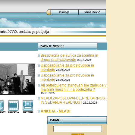
Brezplačna delavnica za športna in
druga društva/zavode
09.12.2025
Usposabljanje za prostovoljce in
mentorje
23.05.2025
Usposabljanje za prostovoljce in
mentorje
23.05.2025
Ali potrebujemo stanovanjske zadruge v
majhnih mestih in na podeželju ?
15.01.2025
MLADI,ZAPOSLOVANJE,PREKARNOST
IN SEDANJA REALNOST
28.12.2024
ANKETA - MLADI