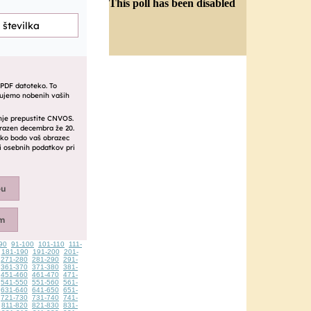
This poll has been disabled
90
91-100
101-110
111-
181-190
191-200
201-
271-280
281-290
291-
361-370
371-380
381-
451-460
461-470
471-
541-550
551-560
561-
631-640
641-650
651-
721-730
731-740
741-
811-820
821-830
831-