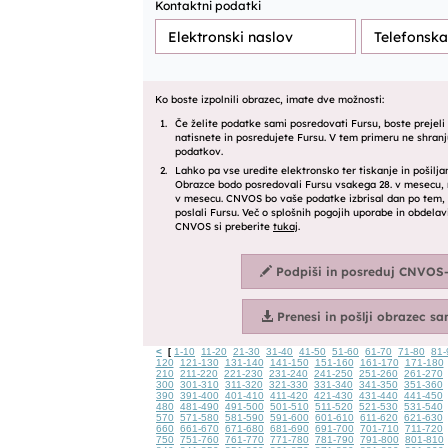
<
1-10
11-20
21-30
31-40
41-50
51-60
61-70
71-80
81-
[
120
121-130
131-140
141-150
151-160
161-170
171-180
210
211-220
221-230
231-240
241-250
251-260
261-270
300
301-310
311-320
321-330
331-340
341-350
351-360
390
391-400
401-410
411-420
421-430
431-440
441-450
480
481-490
491-500
501-510
511-520
521-530
531-540
570
571-580
581-590
591-600
601-610
611-620
621-630
660
661-670
671-680
681-690
691-700
701-710
711-720
750
751-760
761-770
771-780
781-790
791-800
801-810