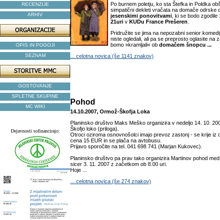
Po burnem poletju, ko sta Štefka in Poldka obšl
RECENZIJE
simpatični dekleti vračata na domače odrske
ARHIV
jesenskimi ponovitvami
, ki se bodo zgodile
21uri
v
KUDu France Prešeren
.
Pridružite se jima na nepozabni senior komediji
niste ogledali, ali pa se preprosto oglasite na
bomo »kramljali« ob
domačem šnopcu ...
OPIS IN POGOJI
SEZNAM
... celotna novica (še 1141 znakov)
GOSTOVANJE
SPLETNE SKUPINE
Pohod
MC WIKI
14.10.2007, Ormož-Škofja Loka
Planinsko društvo Maks Meško organizira v nedeljo 14. 10. 2007
Škofjo loko (priloga).
Dejavnosti sofinancirajo:
Otroci oziroma osnovnošolci imajo prevoz zastonj - se krije iz 
cena 15 EUR in se plača na avtobusu.
Prijavo sporočite na tel. 041 698 741 (Marjan Kukovec).
Planinsko društvo pa prav tako organizira Martinov pohod med
sicer 3. 11. 2007 z začetkom ob 8.00 uri.
Hoje ...
... celotna novica (še 274 znakov)