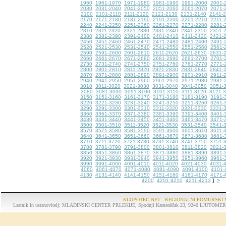
1960
1961-1970
1971-1980
1981-1990
1991-2000
2001-
2030
2031-2040
2041-2050
2051-2060
2061-2070
2071-
2100
2101-2110
2111-2120
2121-2130
2131-2140
2141-
2170
2171-2180
2181-2190
2191-2200
2201-2210
2211-
2240
2241-2250
2251-2260
2261-2270
2271-2280
2281-
2310
2311-2320
2321-2330
2331-2340
2341-2350
2351-
2380
2381-2390
2391-2400
2401-2410
2411-2420
2421-
2450
2451-2460
2461-2470
2471-2480
2481-2490
2491-
2520
2521-2530
2531-2540
2541-2550
2551-2560
2561-
2590
2591-2600
2601-2610
2611-2620
2621-2630
2631-
2660
2661-2670
2671-2680
2681-2690
2691-2700
2701-
2730
2731-2740
2741-2750
2751-2760
2761-2770
2771-
2800
2801-2810
2811-2820
2821-2830
2831-2840
2841-
2870
2871-2880
2881-2890
2891-2900
2901-2910
2911-
2940
2941-2950
2951-2960
2961-2970
2971-2980
2981-
3010
3011-3020
3021-3030
3031-3040
3041-3050
3051-
3080
3081-3090
3091-3100
3101-3110
3111-3120
3121-
3150
3151-3160
3161-3170
3171-3180
3181-3190
3191-
3220
3221-3230
3231-3240
3241-3250
3251-3260
3261-
3290
3291-3300
3301-3310
3311-3320
3321-3330
3331-
3360
3361-3370
3371-3380
3381-3390
3391-3400
3401-
3430
3431-3440
3441-3450
3451-3460
3461-3470
3471-
3500
3501-3510
3511-3520
3521-3530
3531-3540
3541-
3570
3571-3580
3581-3590
3591-3600
3601-3610
3611-
3640
3641-3650
3651-3660
3661-3670
3671-3680
3681-
3710
3711-3720
3721-3730
3731-3740
3741-3750
3751-
3780
3781-3790
3791-3800
3801-3810
3811-3820
3821-
3850
3851-3860
3861-3870
3871-3880
3881-3890
3891-
3920
3921-3930
3931-3940
3941-3950
3951-3960
3961-
3990
3991-4000
4001-4010
4011-4020
4021-4030
4031-
4060
4061-4070
4071-4080
4081-4090
4091-4100
4101-
4130
4131-4140
4141-4150
4151-4160
4161-4170
4171-
4200
4201-4210
4211-4213
>
]
KLOPOTEC.NET - REGIONALNI POMURSKI 
Lastnik in ustanovitelj: MLADINSKI CENTER PRLEKIJE, Spodnji Kamenščak 23, 9240 LJUTOMER, tel