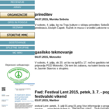
RECENZIJE
ARHIV
prireditev
04.07.2015, Murska Sobota
OPIS IN POGOJI
V soboto, 4. julija, bo na Trgu kulture v sklopu prireditev Soboš
SEZNAM
predstava Joseph Čapek: Kužek in muca v izvedbi Lutkovne s
GOSTOVANJE
SPLETNE SKUPINE
gasilsko tekmovanje
MC WIKI
04.07.2015, Motovilci
V soboto, 4. julija, ob 20. uri bo na igrišču 17. nočno gasilsko 
Dejavnosti sofinancirajo:
pripravlja PGD Motovilci. Ob tem bo zabava, na kateri bosta 
in Jasmin Stavros s skupino.
Fwd: Festival Lent 2015, petek, 3. 7. - p
festivalski vikend
03.07.2015, Maribor
estival Lent: petek, 3. julij 01.png 01.png Vse informacije o pr
novice, … www.festival-lent.si · ŠPORTNI LENT · ŽIVA DVORIŠ