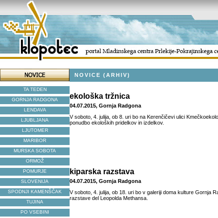
NOVICE (ARHIV)
TA TEDEN
ekološka tržnica
GORNJA RADGONA
04.07.2015, Gornja Radgona
LENDAVA
V soboto, 4. julija, ob 8. uri bo na Kerenčičevi ulici Kmečkoekol
LJUBLJANA
ponudbo ekoloških pridelkov in izdelkov.
LJUTOMER
MARIBOR
MURSKA SOBOTA
ORMOŽ
kiparska razstava
POMURJE
04.07.2015, Gornja Radgona
SLOVENIJA
SPODNJI KAMENŠČAK
V soboto, 4. julija, ob 18. uri bo v galeriji doma kulture Gornja
razstave del Leopolda Methansa.
TUJINA
PO VSEBINI