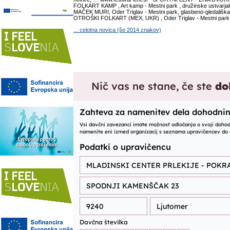
FOLKART KAMP , Art kamp - Mestni park , družinske ustvarjaln
MAČEK MURI, Oder Triglav - Mestni park, glasbeno-gledališka 
OTROŠKI FOLKART (MEX, UKR) , Oder Triglav - Mestni park, fol
... celotna novica (še 2014 znakov)