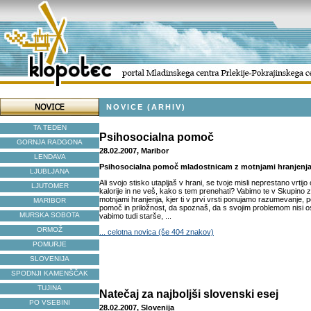
NOVICE (ARHIV)
TA TEDEN
Psihosocialna pomoč
GORNJA RADGONA
28.02.2007, Maribor
LENDAVA
Psihosocialna pomoč mladostnicam z motnjami hranjenja
LJUBLJANA
Ali svojo stisko utapljaš v hrani, se tvoje misli neprestano vrtij
LJUTOMER
kalorije in ne veš, kako s tem prenehati? Vabimo te v Skupino
motnjami hranjenja, kjer ti v prvi vrsti ponujamo razumevanje,
MARIBOR
pomoč in priložnost, da spoznaš, da s svojim problemom nisi o
MURSKA SOBOTA
vabimo tudi starše, ...
ORMOŽ
... celotna novica (še 404 znakov)
POMURJE
SLOVENIJA
SPODNJI KAMENŠČAK
TUJINA
Natečaj za najboljši slovenski esej
PO VSEBINI
28.02.2007, Slovenija