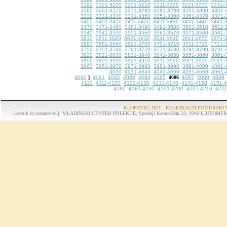
3190
3191-3200
3201-3210
3211-3220
3221-3230
3231-
3260
3261-3270
3271-3280
3281-3290
3291-3300
3301-
3330
3331-3340
3341-3350
3351-3360
3361-3370
3371-
3400
3401-3410
3411-3420
3421-3430
3431-3440
3441-
3470
3471-3480
3481-3490
3491-3500
3501-3510
3511-
3540
3541-3550
3551-3560
3561-3570
3571-3580
3581-
3610
3611-3620
3621-3630
3631-3640
3641-3650
3651-
3680
3681-3690
3691-3700
3701-3710
3711-3720
3721-
3750
3751-3760
3761-3770
3771-3780
3781-3790
3791-
3820
3821-3830
3831-3840
3841-3850
3851-3860
3861-
3890
3891-3900
3901-3910
3911-3920
3921-3930
3931-
3960
3961-3970
3971-3980
3981-3990
3991-4000
4001-
4030
4031-4040
4041-4050
4051-4060
4061-
4080
4081
4082
4083
4084
4085
4087
4088
4089
]
4086
4110
4111-4120
4121-4130
4131-4140
4141-4150
4151-
4180
4181-4190
4191-4200
4201-4210
4211
KLOPOTEC.NET - REGIONALNI POMURSKI 
Lastnik in ustanovitelj: MLADINSKI CENTER PRLEKIJE, Spodnji Kamenščak 23, 9240 LJUTOMER, tel