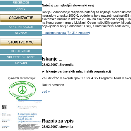
RECENZIJE
Natečaj za najboljši slovenski esej
ARHIV
Revija Sodobnost je razpisala natečaj za najboljši slovenski e
nagrado v znesku 1000 €, podeljena bo v navzočnosti najvišjih
slovenske kulture in države 23. 04. na slavnostnem odprtju Sl
na Kongresnem trgu v Ljubljani. Osem najboljših esejev, ki bodo
objavljenih v reviji Sodobnost. Eseji, s katerimi želiš sodelovati, 
OPIS IN POGOJI
... celotna novica (še 314 znakov)
SEZNAM
GOSTOVANJE
SPLETNE SKUPINE
Iskanje ...
MC WIKI
28.02.2007, Slovenija
► Iskanje partnerskih mladinskih organizacij
Dejavnosti sofinancirajo:
Za udeležbo v akcijah tipov 1.1 ter 4.3 v Programu Mladi v akcij
Rok ni naveden.
več »
Razpis za vpis
28.02.2007, slovenija