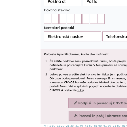
<
1-10
11-20
21-30
31-40
41-50
51-60
61-70
71-80
81-
[