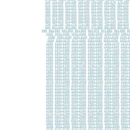
120
121-130
131-140
141-150
151-160
161-170
171-180
210
211-220
221-230
231-240
241-250
251-260
261-270
300
301-310
311-320
321-330
331-340
341-350
351-360
390
391-400
401-410
411-420
421-430
431-440
441-450
480
481-490
491-500
501-510
511-520
521-530
531-540
570
571-580
581-590
591-600
601-610
611-620
621-630
660
661-670
671-680
681-690
691-700
701-710
711-720
750
751-760
761-770
771-780
781-790
791-800
801-810
840
841-850
851-860
861-870
871-880
881-890
891-900
930
931-940
941-950
951-960
961-970
971-980
981-990
9
1020
1021-1030
1031-1040
1041-1050
1051-1060
1061-
1090
1091-1100
1101-1110
1111-1120
1121-1130
1131-1
1160
1161-1170
1171-1180
1181-1190
1191-1200
1201-1
1230
1231-1240
1241-1250
1251-1260
1261-1270
1271-
1300
1301-1310
1311-1320
1321-1330
1331-1340
1341-
1370
1371-1380
1381-1390
1391-1400
1401-1410
1411-
1440
1441-1450
1451-1460
1461-1470
1471-1480
1481-
1510
1511-1520
1521-1530
1531-1540
1541-1550
1551-
1580
1581-1590
1591-1600
1601-1610
1611-1620
1621-
1650
1651-1660
1661-1670
1671-1680
1681-1690
1691-
1720
1721-1730
1731-1740
1741-1750
1751-1760
1761-
1790
1791-1800
1801-1810
1811-1820
1821-1830
1831-
1860
1861-1870
1871-1880
1881-1890
1891-1900
1901-
1930
1931-1940
1941-1950
1951-1960
1961-1970
1971-
2000
2001-2010
2011-2020
2021-2030
2031-2040
2041-
2070
2071-2080
2081-2090
2091-2100
2101-2110
2111-
2140
2141-2150
2151-2160
2161-2170
2171-2180
2181-
2210
2211-2220
2221-2230
2231-2240
2241-2250
2251-
2280
2281-2290
2291-2300
2301-2310
2311-2320
2321-
2350
2351-2360
2361-2370
2371-2380
2381-2390
2391-
2420
2421-2430
2431-2440
2441-2450
2451-2460
2461-
2490
2491-2500
2501-2510
2511-2520
2521-2530
2531-
2560
2561-2570
2571-2580
2581-2590
2591-2600
2601-
2630
2631-2640
2641-2650
2651-2660
2661-2670
2671-
2700
2701-2710
2711-2720
2721-2730
2731-2740
2741-
2770
2771-2780
2781-2790
2791-2800
2801-2810
2811-
2840
2841-2850
2851-2860
2861-2870
2871-2880
2881-
2910
2911-2920
2921-2930
2931-2940
2941-2950
2951-
2980
2981-2990
2991-3000
3001-3010
3011-3020
3021-
3050
3051-3060
3061-3070
3071-3080
3081-3090
3091-
3120
3121-3130
3131-3140
3141-3150
3151-3160
3161-