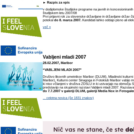
► Razpis za vpis
v dodiplomske študijske programe na javnih in koncesioniranih
študijskem letu 2007/08
Prvi prijavni rok za slovenske državljane in državljane držav č
potekal
do 8. marca 2007.
Kandidati lahko oddajo pisno ali elek
več »
Vabljeni mladi 2007
28.02.2007, Maribor
“VABLJENI MLADI 2007”
Društvo likovnih umetnikov Maribor (DLUM), Mladinski kulturn
Maribor), Kulturni center Sinagoga in Fotoklub Maribor vabijo 
ki niso včlanjeni v društva ZDSLU in ki ustvarjajo na območju S
predstavijo na skupinski razstavi Vabljeni mladi 2007. Razstav
do 7.7.2007 v galeriji DLUM, galeriji Media Nox in Fotogal
... celotna novica (še 1831 znakov)