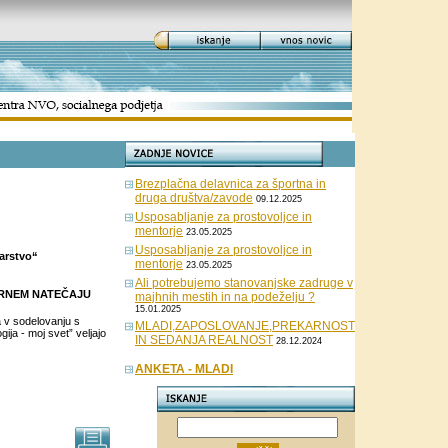
Brezplačna delavnica za športna in
druga društva/zavode
09.12.2025
Usposabljanje za prostovoljce in
mentorje
23.05.2025
Usposabljanje za prostovoljce in
arstvo“
mentorje
23.05.2025
Ali potrebujemo stanovanjske zadruge v
ARNEM NATEČAJU
majhnih mestih in na podeželju ?
15.01.2025
a v sodelovanju s
MLADI,ZAPOSLOVANJE,PREKARNOST
ja - moj svet” veljajo
IN SEDANJA REALNOST
28.12.2024
ANKETA - MLADI