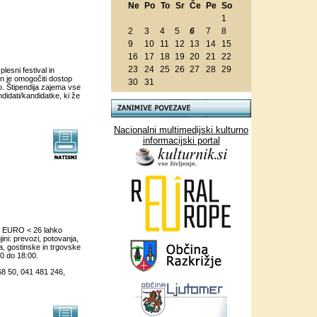
Ne
Po
To
Sr
Če
Pe
So
1
2
3
4
5
6
7
8
9
10
11
12
13
14
15
16
17
18
19
20
21
22
23
24
25
26
27
28
29
lesni festival in
en je omogočiti dostop
30
31
o. Štipendija zajema vse
ndidati/kandidatke, ki že
Nacionalni multimedijski kulturno
informacijski portal
ico EURO < 26 lahko
ini: prevozi, potovanja,
a, gostinske in trgovske
0 do 18:00.
8 50, 041 481 246,