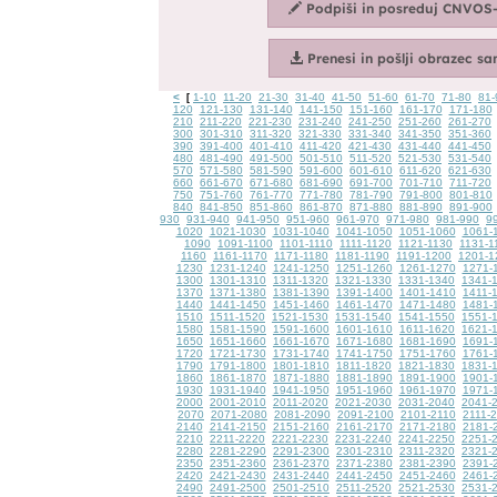
<
1-10
11-20
21-30
31-40
41-50
51-60
61-70
71-80
81-
[
120
121-130
131-140
141-150
151-160
161-170
171-180
210
211-220
221-230
231-240
241-250
251-260
261-270
300
301-310
311-320
321-330
331-340
341-350
351-360
390
391-400
401-410
411-420
421-430
431-440
441-450
480
481-490
491-500
501-510
511-520
521-530
531-540
570
571-580
581-590
591-600
601-610
611-620
621-630
660
661-670
671-680
681-690
691-700
701-710
711-720
750
751-760
761-770
771-780
781-790
791-800
801-810
840
841-850
851-860
861-870
871-880
881-890
891-900
930
931-940
941-950
951-960
961-970
971-980
981-990
9
1020
1021-1030
1031-1040
1041-1050
1051-1060
1061-
1090
1091-1100
1101-1110
1111-1120
1121-1130
1131-1
1160
1161-1170
1171-1180
1181-1190
1191-1200
1201-1
1230
1231-1240
1241-1250
1251-1260
1261-1270
1271-
1300
1301-1310
1311-1320
1321-1330
1331-1340
1341-
1370
1371-1380
1381-1390
1391-1400
1401-1410
1411-
1440
1441-1450
1451-1460
1461-1470
1471-1480
1481-
1510
1511-1520
1521-1530
1531-1540
1541-1550
1551-
1580
1581-1590
1591-1600
1601-1610
1611-1620
1621-
1650
1651-1660
1661-1670
1671-1680
1681-1690
1691-
1720
1721-1730
1731-1740
1741-1750
1751-1760
1761-
1790
1791-1800
1801-1810
1811-1820
1821-1830
1831-
1860
1861-1870
1871-1880
1881-1890
1891-1900
1901-
1930
1931-1940
1941-1950
1951-1960
1961-1970
1971-
2000
2001-2010
2011-2020
2021-2030
2031-2040
2041-
2070
2071-2080
2081-2090
2091-2100
2101-2110
2111-
2140
2141-2150
2151-2160
2161-2170
2171-2180
2181-
2210
2211-2220
2221-2230
2231-2240
2241-2250
2251-
2280
2281-2290
2291-2300
2301-2310
2311-2320
2321-
2350
2351-2360
2361-2370
2371-2380
2381-2390
2391-
2420
2421-2430
2431-2440
2441-2450
2451-2460
2461-
2490
2491-2500
2501-2510
2511-2520
2521-2530
2531-