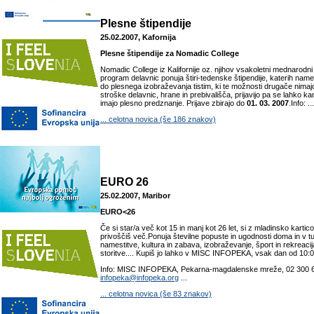
Plesne štipendije
25.02.2007, Kafornija
Plesne štipendije za Nomadic College
Nomadic College iz Kalifornije oz. njihov vsakoletni mednarodni p
program delavnic ponuja štiri-tedenske štipendije, katerih nam
do plesnega izobraževanja tistim, ki te možnosti drugače nimaj
stroške delavnic, hrane in prebivališča, prijavijo pa se lahko ka
imajo plesno predznanje. Prijave zbirajo do
01. 03. 2007
.Info: ...
... celotna novica (še 186 znakov)
EURO 26
25.02.2007, Maribor
EURO<26
Če si star/a več kot 15 in manj kot 26 let, si z mladinsko kart
privoščiš več.Ponuja številne popuste in ugodnosti doma in v tuj
namestitve, kultura in zabava, izobraževanje, šport in rekreacij
storitve.... Kupiš jo lahko v MISC INFOPEKA, vsak dan od 10:0
Info: MISC INFOPEKA, Pekarna-magdalenske mreže, 02 300 6
infopeka@infopeka.org
...
... celotna novica (še 83 znakov)