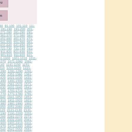
90
91-100
101-110
111-
181-190
191-200
201-
271-280
281-290
291-
361-370
371-380
381-
451-460
461-470
471-
541-550
551-560
561-
631-640
641-650
651-
721-730
731-740
741-
811-820
821-830
831-
901-910
911-920
921-
91-1000
1001-1010
1011-
1070
1071-1080
1081-
140
1141-1150
1151-
210
1211-1220
1221-
1280
1281-1290
1291-
1350
1351-1360
1361-
1420
1421-1430
1431-
1490
1491-1500
1501-
1560
1561-1570
1571-
1630
1631-1640
1641-
1700
1701-1710
1711-
1770
1771-1780
1781-
1840
1841-1850
1851-
1910
1911-1920
1921-
1980
1981-1990
1991-
2050
2051-2060
2061-
2120
2121-2130
2131-
2190
2191-2200
2201-
2260
2261-2270
2271-
2330
2331-2340
2341-
2400
2401-2410
2411-
2470
2471-2480
2481-
2540
2541-2550
2551-