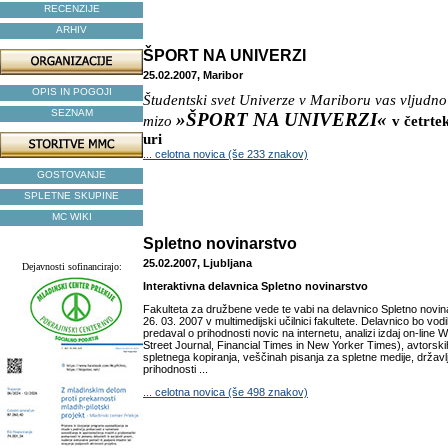
RECENZIJE
ARHIV
ŠPORT NA UNIVERZI
25.02.2007, Maribor
OPIS IN POGOJI
Študentski svet Univerze v Mariboru vas vljudno
SEZNAM
»ŠPORT NA UNIVERZI«
mizo
v četrte
uri
... celotna novica (še 233 znakov)
GOSTOVANJE
SPLETNE SKUPINE
MC WIKI
Spletno novinarstvo
25.02.2007, Ljubljana
Dejavnosti sofinancirajo:
Interaktivna delavnica Spletno novinarstvo
Fakulteta za družbene vede te vabi na delavnico Spletno novina
26. 03. 2007 v multimedijski učilnici fakultete. Delavnico bo vodi
predaval o prihodnosti novic na internetu, analizi izdaj on-line
Street Journal, Financial Times in New Yorker Times), avtorski
spletnega kopiranja, veščinah pisanja za spletne medije, držav
prihodnosti ...
... celotna novica (še 498 znakov)