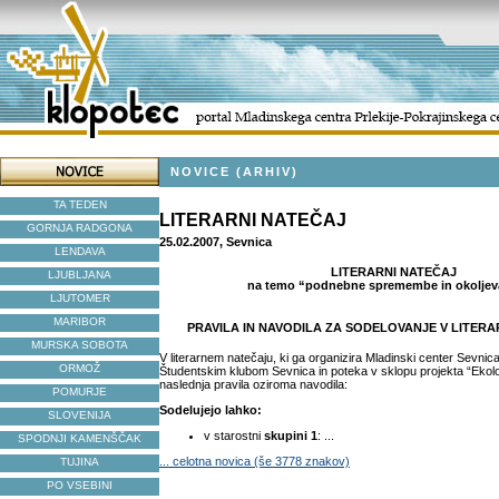
NOVICE (ARHIV)
TA TEDEN
LITERARNI NATEČAJ
GORNJA RADGONA
25.02.2007, Sevnica
LENDAVA
LITERARNI NATEČAJ
LJUBLJANA
na temo “podnebne spremembe in okoljev
LJUTOMER
MARIBOR
PRAVILA IN NAVODILA ZA SODELOVANJE V LITER
MURSKA SOBOTA
V literarnem natečaju, ki ga organizira Mladinski center Sevnic
ORMOŽ
Študentskim klubom Sevnica in poteka v sklopu projekta “Ekologi
naslednja pravila oziroma navodila:
POMURJE
Sodelujejo lahko:
SLOVENIJA
v starostni
skupini 1
: ...
SPODNJI KAMENŠČAK
... celotna novica (še 3778 znakov)
TUJINA
PO VSEBINI