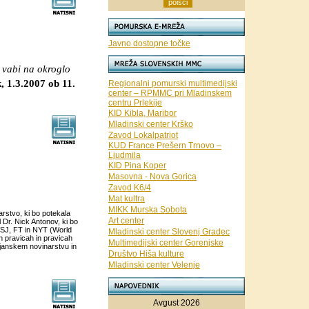
Javno dostopne točke
 vabi na okroglo
k, 1.3.2007 ob 11.
Regionalni pomurski multimedijski
center – RPMMC pri Mladinskem
centru Prlekije
KID Kibla, Maribor
Mladinski center Krško
Zavod Lokalpatriot
KUD France Prešern Trnovo –
Ljudmila
KID Pina Koper
Masovna - Nova Gorica
Zavod K6/4
Mat kultra
MIKK Murska Sobota
rstvo, ki bo potekala
Art center
l Dr. Nick Antonov, ki bo
 WSJ, FT in NYT (World
Mladinski center Slovenj Gradec
h pravicah in pravicah
Multimedijski center Gorenjske
ljanskem novinarstvu in
Društvo Hiša kulture
Mladinski center Velenje
Avgust 2026