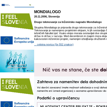
MONDIALOGO
20.11.2006, Slovenija
Drugo tekmovanje za Inženirsko nagrado Mondialogo
Skupina Mondialogo je pripravila drugo tekmovanje za Inženir
Tekmovanje je namenjeno projektnim ekipam, ki jih sestavljajo š
tehničnih fakultet ipd. Vsako ekipo morata sestavljati dve skupin
držav in držav v razvoju. Med decembrom in majem mora ekipa 
kakovosten inženirski projekt, namenjen izboljšanju družbenih 
... celotna novica (še 552 znakov)