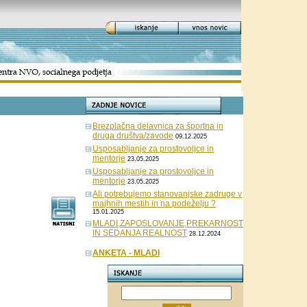
Brezplačna delavnica za športna in
druga društva/zavode
09.12.2025
Usposabljanje za prostovoljce in
mentorje
23.05.2025
Usposabljanje za prostovoljce in
mentorje
23.05.2025
Ali potrebujemo stanovanjske zadruge v
majhnih mestih in na podeželju ?
15.01.2025
MLADI,ZAPOSLOVANJE,PREKARNOST
IN SEDANJA REALNOST
28.12.2024
ANKETA - MLADI