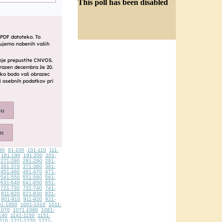
This poll has been disabled
90
91-100
101-110
111-
181-190
191-200
201-
271-280
281-290
291-
361-370
371-380
381-
451-460
461-470
471-
541-550
551-560
561-
631-640
641-650
651-
721-730
731-740
741-
811-820
821-830
831-
901-910
911-920
921-
91-1000
1001-1010
1011-
1070
1071-1080
1081-
140
1141-1150
1151-
210
1211-1220
1221-