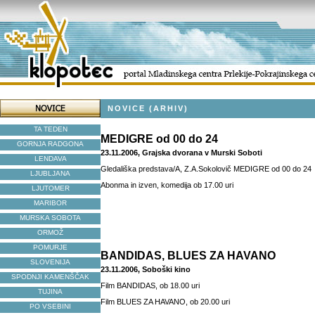
NOVICE (ARHIV)
TA TEDEN
MEDIGRE od 00 do 24
GORNJA RADGONA
23.11.2006, Grajska dvorana v Murski Soboti
LENDAVA
Gledališka predstava/A, Z.A.Sokolovič MEDIGRE od 00 do 24
LJUBLJANA
Abonma in izven, komedija ob 17.00 uri
LJUTOMER
MARIBOR
MURSKA SOBOTA
ORMOŽ
POMURJE
BANDIDAS, BLUES ZA HAVANO
SLOVENIJA
23.11.2006, Soboški kino
SPODNJI KAMENŠČAK
Film BANDIDAS, ob 18.00 uri
TUJINA
Film BLUES ZA HAVANO, ob 20.00 uri
PO VSEBINI