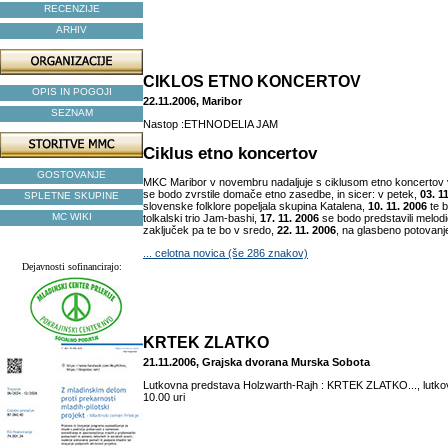
RECENZIJE
ARHIV
CIKLOS ETNO KONCERTOV
OPIS IN POGOJI
22.11.2006, Maribor
SEZNAM
Nastop :ETHNODELIA JAM
Ciklus etno koncertov
GOSTOVANJE
MKC Maribor v novembru nadaljuje s ciklusom etno koncertov
se bodo zvrstile domače etno zasedbe, in sicer: v petek,
03. 1
SPLETNE SKUPINE
slovenske folklore popeljala skupina Katalena,
10. 11. 2006
te 
MC WIKI
tolkalski trio Jam-bashi,
17. 11. 2006
se bodo predstavili melodi
zaključek pa te bo v sredo,
22. 11. 2006
, na glasbeno potovanje
... celotna novica (še 286 znakov)
Dejavnosti sofinancirajo:
KRTEK ZLATKO
21.11.2006, Grajska dvorana Murska Sobota
Lutkovna predstava Holzwarth-Rajh : KRTEK ZLATKO..., lutkov
10.00 uri