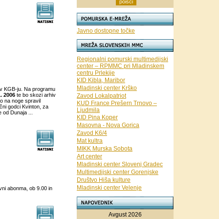
Javno dostopne točke
Regionalni pomurski multimedijski
center – RPMMC pri Mladinskem
centru Prlekije
KID Kibla, Maribor
Mladinski center Krško
 v KGB-ju. Na programu
1. 2006
te bo skozi arhiv
Zavod Lokalpatriot
bo na noge spravil
KUD France Prešern Trnovo –
čni godci Kvinton, za
Ljudmila
 od Dunaja ...
KID Pina Koper
Masovna - Nova Gorica
Zavod K6/4
Mat kultra
MIKK Murska Sobota
Art center
Mladinski center Slovenj Gradec
Multimedijski center Gorenjske
Društvo Hiša kulture
Mladinski center Velenje
ni abonma, ob 9.00 in
Avgust 2026