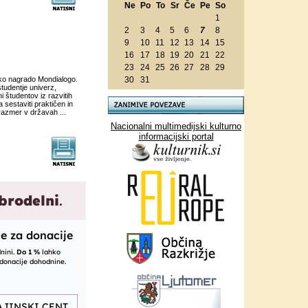
Ne
Po
To
Sr
Če
Pe
So
1
2
3
4
5
6
7
8
9
10
11
12
13
14
15
16
17
18
19
20
21
22
23
24
25
26
27
28
29
sko nagrado Mondialogo.
30
31
tudentje univerz,
i študentov iz razvitih
sestaviti praktičen in
razmer v državah ...
Nacionalni multimedijski kulturno
informacijski portal