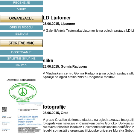
RECENZIJE
ARHIV
LD Ljutomer
23.06.2015, Ljutomer
OPIS IN POGOJI
V Galeriji Anteja Trstenjaka Ljutomer je na ogled razstava LD Lj
SEZNAM
GOSTOVANJE
SPLETNE SKUPINE
slike
MC WIKI
23.06.2015, Gornja Radgona
V Mladinskem centru Gornja Radgona je na ogled razstava slik
Špital je na ogled stalna zbirka Radgonski mostovi.
Dejavnosti sofinancirajo:
fotografije
23.06.2015, Grad
V gradu Grad bo do konca oktobra na ogled razstava fotografi
fotografskem natečaju v Krajinskem parku Goričko. Do konca 
razstava tekstilnih izdelkov z elementi tradicionalne dediščine z 
Izdelki so nastali v organizaciji Ljudske univerze Murska Sobot