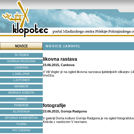
NOVICE (ARHIV)
TA TEDEN
likovna rastava
GORNJA RADGONA
23.06.2015, Cankova
LENDAVA
V Vili Vogler je na ogled likovna razstava ljubiteljskih slikarjev
LJUBLJANA
Vrečiča.
LJUTOMER
MARIBOR
MURSKA SOBOTA
ORMOŽ
fotografije
POMURJE
23.06.2015, Gornja Radgona
SLOVENIJA
SPODNJI KAMENŠČAK
V galeriji Doma kulture Gornja Radgona je na ogled fotografsk
Kokola z naslovom V neznano.
TUJINA
PO VSEBINI