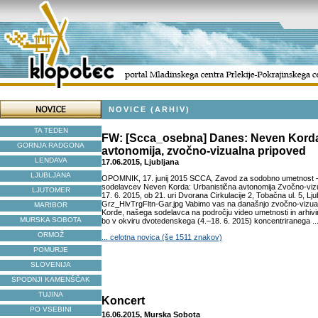
NOVICE (ARHIV)
TA TEDEN
FW: [Scca_osebna] Danes: Neven Korda
GORNJA RADGONA
avtonomija, zvočno-vizualna pripoved
LENDAVA
17.06.2015, Ljubljana
LJUBLJANA
OPOMNIK, 17. junij 2015 SCCA, Zavod za sodobno umetnost – L
sodelavcev Neven Korda: Urbanistična avtonomija Zvočno-viz
LJUTOMER
17. 6. 2015, ob 21. uri Dvorana Cirkulacije 2, Tobačna ul. 5, Lj
Grz_HlvTrgFltn-Gar.jpg Vabimo vas na današnjo zvočno-vizu
MARIBOR
Korde, našega sodelavca na področju video umetnosti in arhivi
MURSKA SOBOTA
bo v okviru dvotedenskega (4.–18. 6. 2015) koncentriranega ..
ORMOŽ
... celotna novica (še 1511 znakov)
POMURJE
SLOVENIJA
SPODNJI KAMENŠČAK
TUJINA
Koncert
PO VSEBINI
16.06.2015, Murska Sobota