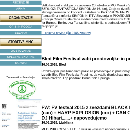
RECENZIJE
Veliki koncert v sklopu praznovanja 20. obletnice MO Mursk
ARHIV
BERLIOZ: FANTASTIČNA SIMFONIJA 16. junij, Grajsko dvorišč
slabega vremena bo koncert v Gledališču Park VSTOP PROST 
Fantastična simfonija SIMFONIKI RTV Slovenija in PIKARDI
Francija Orkestra sta člana mednarodne mreže orkestrov ON
for Europe. Berliozova Fantastična simfonija, s podnaslovom 
življenja", je ...
OPIS IN POGOJI
SEZNAM
... celotna novica (še 2405 znakov)
GOSTOVANJE
SPLETNE SKUPINE
Bled Film Festival vabi prostovoljke in p
MC WIKI
16.06.2015, Bled
Pozdravljeni, pošiljamo vam poziv za prostovoljke in prostovoljc
izvedbi Bled Film Festivala. Prosimo, da vabilo distribuirate me
Dejavnosti sofinancirajo:
svojih mrežah. Lep pozdrav, Borut Cink 1 priloga
FW: FV festval 2015 z zvezdami BLAC
(can) + HARP EXPLOSION (cro) + CAN O
DJ Hibari.......+ napovedujemo
16.06.2015, Ljubljana
MEDIJSKO OBVESTILO: Z velikim veseljem napovedujemo 