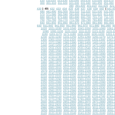
210
211-220
221-230
231-240
241-250
251-260
261-270
300
301-310
311-320
321-330
331-340
341-350
351-360
390
391-400
401-410
411-420
421-
430
432
433
434
435
436
437
438
439
440
441-4
]
431
[
480
481-490
491-500
501-510
511-520
521-530
531-540
570
571-580
581-590
591-600
601-610
611-620
621-630
660
661-670
671-680
681-690
691-700
701-710
711-720
750
751-760
761-770
771-780
781-790
791-800
801-810
840
841-850
851-860
861-870
871-880
881-890
891-900
930
931-940
941-950
951-960
961-970
971-980
981-990
9
1020
1021-1030
1031-1040
1041-1050
1051-1060
1061-
1090
1091-1100
1101-1110
1111-1120
1121-1130
1131-1
1160
1161-1170
1171-1180
1181-1190
1191-1200
1201-1
1230
1231-1240
1241-1250
1251-1260
1261-1270
1271-
1300
1301-1310
1311-1320
1321-1330
1331-1340
1341-
1370
1371-1380
1381-1390
1391-1400
1401-1410
1411-
1440
1441-1450
1451-1460
1461-1470
1471-1480
1481-
1510
1511-1520
1521-1530
1531-1540
1541-1550
1551-
1580
1581-1590
1591-1600
1601-1610
1611-1620
1621-
1650
1651-1660
1661-1670
1671-1680
1681-1690
1691-
1720
1721-1730
1731-1740
1741-1750
1751-1760
1761-
1790
1791-1800
1801-1810
1811-1820
1821-1830
1831-
1860
1861-1870
1871-1880
1881-1890
1891-1900
1901-
1930
1931-1940
1941-1950
1951-1960
1961-1970
1971-
2000
2001-2010
2011-2020
2021-2030
2031-2040
2041-
2070
2071-2080
2081-2090
2091-2100
2101-2110
2111-
2140
2141-2150
2151-2160
2161-2170
2171-2180
2181-
2210
2211-2220
2221-2230
2231-2240
2241-2250
2251-
2280
2281-2290
2291-2300
2301-2310
2311-2320
2321-
2350
2351-2360
2361-2370
2371-2380
2381-2390
2391-
2420
2421-2430
2431-2440
2441-2450
2451-2460
2461-
2490
2491-2500
2501-2510
2511-2520
2521-2530
2531-
2560
2561-2570
2571-2580
2581-2590
2591-2600
2601-
2630
2631-2640
2641-2650
2651-2660
2661-2670
2671-
2700
2701-2710
2711-2720
2721-2730
2731-2740
2741-
2770
2771-2780
2781-2790
2791-2800
2801-2810
2811-
2840
2841-2850
2851-2860
2861-2870
2871-2880
2881-
2910
2911-2920
2921-2930
2931-2940
2941-2950
2951-
2980
2981-2990
2991-3000
3001-3010
3011-3020
3021-
3050
3051-3060
3061-3070
3071-3080
3081-3090
3091-
3120
3121-3130
3131-3140
3141-3150
3151-3160
3161-