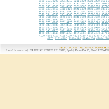
3190
3191-3200
3201-3210
3211-3220
3221-3230
3231-
3260
3261-3270
3271-3280
3281-3290
3291-3300
3301-
3330
3331-3340
3341-3350
3351-3360
3361-3370
3371-
3400
3401-3410
3411-3420
3421-3430
3431-3440
3441-
3470
3471-3480
3481-3490
3491-3500
3501-3510
3511-
3540
3541-3550
3551-3560
3561-3570
3571-3580
3581-
3610
3611-3620
3621-3630
3631-3640
3641-3650
3651-
3680
3681-3690
3691-3700
3701-3710
3711-3720
3721-
3750
3751-3760
3761-3770
3771-3780
3781-3790
3791-
3820
3821-3830
3831-3840
3841-3850
3851-3860
3861-
3890
3891-3900
3901-3910
3911-3920
3921-3930
3931-
3960
3961-3970
3971-3980
3981-3990
3991-4000
4001-
4030
4031-4040
4041-4050
4051-4060
4061-4070
4071-
4100
4101-4110
4111-4120
4121-4130
4131-4140
4141-
4170
4171-4180
4181-4190
4191-4200
4201-4210
KLOPOTEC.NET - REGIONALNI POMURSKI 
Lastnik in ustanovitelj: MLADINSKI CENTER PRLEKIJE, Spodnji Kamenščak 23, 9240 LJUTOMER, tel