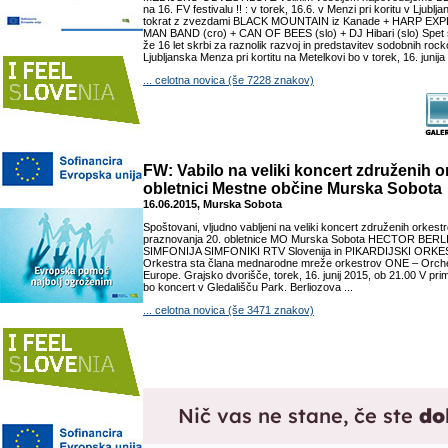
na 16. FV festivalu !! : v torek, 16.6. v Menzi pri koritu v Ljub
tokrat z zvezdami BLACK MOUNTAIN iz Kanade + HARP E
MAN BAND (cro) + CAN OF BEES (slo) + DJ Hibari (slo) Spet se 
že 16 let skrbi za raznolik razvoj in predstavitev sodobnih roc
Ljubljanska Menza pri kortitu na Metelkovi bo v torek, 16. junija g
... celotna novica (še 7228 znakov)
FW: Vabilo na veliki koncert združenih o
obletnici Mestne občine Murska Sobota
16.06.2015, Murska Sobota
Spoštovani, vljudno vabljeni na veliki koncert združenih orkest
praznovanja 20. obletnice MO Murska Sobota HECTOR BER
SIMFONIJA SIMFONIKI RTV Slovenija in PIKARDIJSKI ORKES
Orkestra sta člana mednarodne mreže orkestrov ONE – Orche
Europe. Grajsko dvorišče, torek, 16. junij 2015, ob 21.00 V p
bo koncert v Gledališču Park. Berliozova ...
... celotna novica (še 3471 znakov)