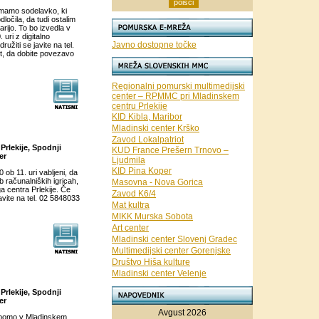
imamo sodelavko, ki
odločila, da tudi ostalim
rijo. To bo izvedla v
uri z digitalno
Javno dostopne točke
ružiti se javite na tel.
t, da dobite povezavo
Regionalni pomurski multimedijski
center – RPMMC pri Mladinskem
centru Prlekije
KID Kibla, Maribor
Mladinski center Krško
Zavod Lokalpatriot
Prlekije, Spodnji
KUD France Prešern Trnovo –
er
Ljudmila
KID Pina Koper
ob 11. uri vabljeni, da
b računalniških igricah,
Masovna - Nova Gorica
a centra Prlekije. Če
Zavod K6/4
avite na tel. 02 5848033
Mat kultra
MIKK Murska Sobota
Art center
Mladinski center Slovenj Gradec
Multimedijski center Gorenjske
Društvo Hiša kulture
Mladinski center Velenje
Prlekije, Spodnji
er
Avgust 2026
i bomo v Mladinskem