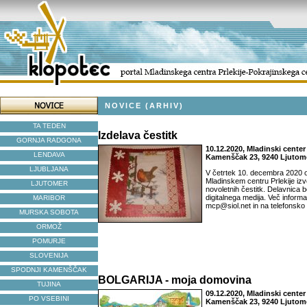
NOVICE (ARHIV)
TA TEDEN
Izdelava čestitk
GORNJA RADGONA
10.12.2020, Mladinski center 
LENDAVA
Kamenščak 23, 9240 Ljutom
LJUBLJANA
V četrtek 10. decembra 2020 o
Mladinskem centru Prlekije izv
LJUTOMER
novoletnih čestitk. Delavnica 
digitalnega medija. Več informa
MARIBOR
mcp@siol.net in na telefonsko
MURSKA SOBOTA
ORMOŽ
POMURJE
SLOVENIJA
SPODNJI KAMENŠČAK
BOLGARIJA - moja domovina
TUJINA
09.12.2020, Mladinski center 
PO VSEBINI
Kamenščak 23, 9240 Ljutom