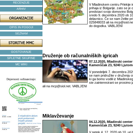
RECENZIJE
V Mladinskem centru Prlekije 
prihaja iz Bolgarije. zato se je 
ARHIV
predstavi svojo domovino Bolga
sredo 9. decembra 2020 ob 10. 
delavnico. Če se nam želite prid
025848033 ali na mcp@siol.ne
do dogodka. VABLJENI
OPIS IN POGOJI
SEZNAM
GOSTOVANJE
Druženje ob računalniških igricah
SPLETNE SKUPINE
07.12.2020, Mladinski center 
MC WIKI
Kamenščak 23, 9240 Ljutom
V ponedeljek 7. decembra 2020 
se nam pridružite v druženju o
ki ga bomo vodili iz Mladinskeg
Dejavnosti sofinancirajo:
ste zainteresirani se prosimo j
ali na mcp@siol.net. VABLJENI
Miklavževanje
04.12.2020, Mladinski center 
Kamenščak 23, 9240 Ljutom
V petek 4. 12. 2020 ob 10. ur