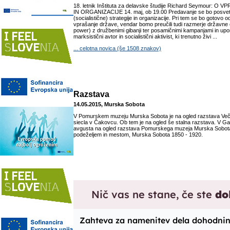
18. letnik Inštituta za delavske študije Richard Seymour:
IN ORGANIZACIJE 14. maj, ob 19.00 Predavanje se bo posvet
(socialistične) strategije in organizacije. Pri tem se bo gotovo
vprašanje države, vendar bomo preučili tudi razmerje državne 
power) z družbenimi gibanji ter posamičnimi kampanjami in upo
marksistični avtor in socialistični aktivist, ki trenutno živi ...
... celotna novica (še 1508 znakov)
Razstava
14.05.2015, Murska Sobota
V Pomurskem muzeju Murska Sobota je na ogled razstava Veče
siecla v Čakovcu. Ob tem je na ogled še stalna razstava. V Gal
avgusta na ogled razstava Pomurskega muzeja Murska Sobot
podeželjem in mestom, Murska Sobota 1850 - 1920.