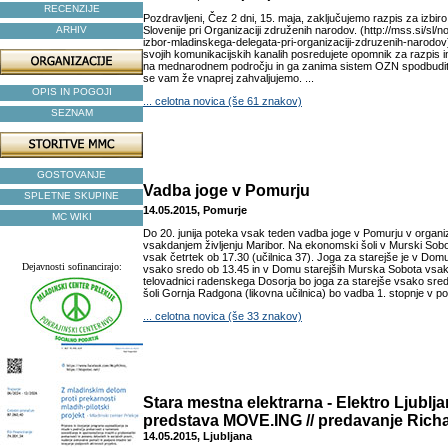
RECENZIJE
Pozdravljeni, Čez 2 dni, 15. maja, zaključujemo razpis za izbi
ARHIV
Slovenije pri Organizaciji združenih narodov. (http://mss.si/sl/
izbor-mladinskega-delegata-pri-organizaciji-zdruzenih-narodov
svojih komunikacijskih kanalih posredujete opomnik za razpis in
na mednarodnem področju in ga zanima sistem OZN spodbudite
se vam že vnaprej zahvaljujemo. ...
OPIS IN POGOJI
... celotna novica (še 61 znakov)
SEZNAM
GOSTOVANJE
Vadba joge v Pomurju
SPLETNE SKUPINE
14.05.2015, Pomurje
MC WIKI
Do 20. junija poteka vsak teden vadba joge v Pomurju v organiz
vsakdanjem življenju Maribor. Na ekonomski šoli v Murski Sobot
vsak četrtek ob 17.30 (učilnica 37). Joga za starejše je v Dom
Dejavnosti sofinancirajo:
vsako sredo ob 13.45 in v Domu starejših Murska Sobota vsak
telovadnici radenskega Dosorja bo joga za starejše vsako sred
šoli Gornja Radgona (likovna učilnica) bo vadba 1. stopnje v pon
... celotna novica (še 33 znakov)
Stara mestna elektrarna - Elektro Ljublja
predstava MOVE.ING // predavanje Rich
14.05.2015, Ljubljana