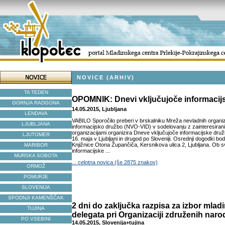
NOVICE (ARHIV)
TA TEDEN
OPOMNIK: Dnevi vključujoče informacij
GORNJA RADGONA
14.05.2015, Ljubljana
LENDAVA
VABILO Sporočilo preberi v brskalniku Mreža nevladnih organiz
LJUBLJANA
informacijsko družbo (NVO-VID) v sodelovanju z zainteresirani
organizacijami organizira Dneve vključujoče informacijske družb
LJUTOMER
16. maja v Ljubljani in drugod po Sloveniji. Osrednji dogodki bo
Knjižnice Otona Župančiča, Kersnikova ulica 2, Ljubljana. Ob
MARIBOR
informacijske ...
MURSKA SOBOTA
... celotna novica (še 2875 znakov)
ORMOŽ
POMURJE
SLOVENIJA
SPODNJI KAMENŠČAK
2 dni do zaključka razpisa za izbor mla
TUJINA
delegata pri Organizaciji združenih nar
PO VSEBINI
14.05.2015, Slovenija+tujina