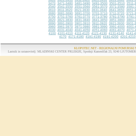
3470
3471-3480
3481-3490
3491-3500
3501-3510
3511-
3540
3541-3550
3551-3560
3561-3570
3571-3580
3581-
3610
3611-3620
3621-3630
3631-3640
3641-3650
3651-
3680
3681-3690
3691-3700
3701-3710
3711-3720
3721-
3750
3751-3760
3761-3770
3771-3780
3781-3790
3791-
3820
3821-3830
3831-3840
3841-3850
3851-3860
3861-
3890
3891-3900
3901-3910
3911-3920
3921-3930
3931-
3960
3961-3970
3971-3980
3981-3990
3991-4000
4001-
4030
4031-4040
4041-4050
4051-4060
4061-4070
4071-
4100
4101-4110
4111-4120
4121-4130
4131-4140
4141-
4170
4171-4180
4181-4190
4191-4200
4201-4210
KLOPOTEC.NET - REGIONALNI POMURSKI 
Lastnik in ustanovitelj: MLADINSKI CENTER PRLEKIJE, Spodnji Kamenščak 23, 9240 LJUTOMER, tel