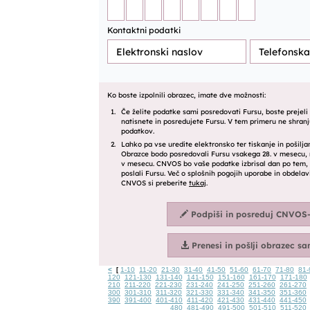
<
1-10
11-20
21-30
31-40
41-50
51-60
61-70
71-80
81-
[
120
121-130
131-140
141-150
151-160
161-170
171-180
210
211-220
221-230
231-240
241-250
251-260
261-270
300
301-310
311-320
321-330
331-340
341-350
351-360
390
391-400
401-410
411-420
421-430
431-440
441-450
480
481-490
491-500
501-510
511-520