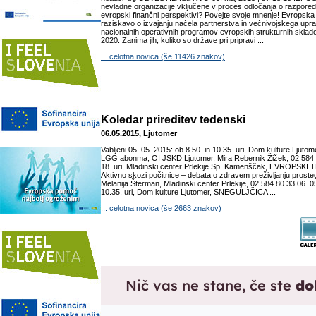
nevladne organizacije vključene v proces odločanja o razporedi
evropski finančni perspektivi? Povejte svoje mnenje! Evropska 
raziskavo o izvajanju načela partnerstva in večnivojskega upravl
nacionalnih operativnih programov evropskih strukturnih skla
2020. Zanima jih, koliko so države pri pripravi ...
... celotna novica (še 11426 znakov)
Koledar prireditev tedenski
06.05.2015, Ljutomer
Vabljeni 05. 05. 2015: ob 8.50. in 10.35. uri, Dom kulture Lju
LGG abonma, OI JSKD Ljutomer, Mira Rebernik Žižek, 02 584 9
18. uri, Mladinski center Prlekije Sp. Kamenščak, EVROPSK
Aktivno skozi počitnice – debata o zdravem preživljanju prost
Melanija Šterman, Mladinski center Prlekije, 02 584 80 33 06. 05
10.35. uri, Dom kulture Ljutomer, SNEGULJČICA ...
... celotna novica (še 2663 znakov)