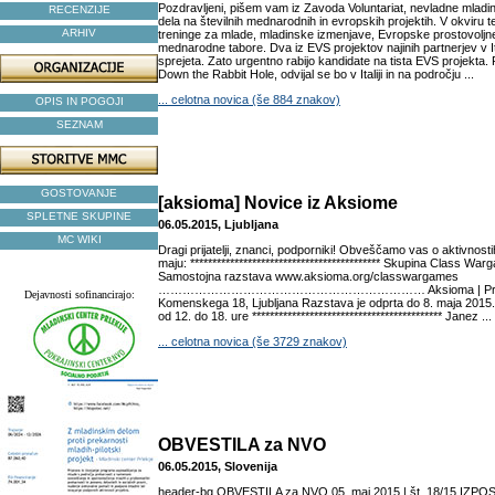
Pozdravljeni, pišem vam iz Zavoda Voluntariat, nevladne mladin
RECENZIJE
dela na številnih mednarodnih in evropskih projektih. V okviru 
ARHIV
treninge za mlade, mladinske izmenjave, Evropske prostovoljn
mednarodne tabore. Dva iz EVS projektov najinih partnerjev v Itali
sprejeta. Zato urgentno rabijo kandidate na tista EVS projekta. 
Down the Rabbit Hole, odvijal se bo v Italiji in na področju ...
... celotna novica (še 884 znakov)
OPIS IN POGOJI
SEZNAM
GOSTOVANJE
[aksioma] Novice iz Aksiome
SPLETNE SKUPINE
06.05.2015, Ljubljana
MC WIKI
Dragi prijatelji, znanci, podporniki! Obveščamo vas o aktivnos
maju: ******************************************* Skupina Class Wa
Samostojna razstava www.aksioma.org/classwargames
………………………………………………………… Aksioma | Projekt
Dejavnosti sofinancirajo:
Komenskega 18, Ljubljana Razstava je odprta do 8. maja 2015
od 12. do 18. ure ******************************************* Janez ...
... celotna novica (še 3729 znakov)
OBVESTILA za NVO
06.05.2015, Slovenija
header-bg OBVESTILA za NVO 05. maj 2015 | št. 18/15 IZPO