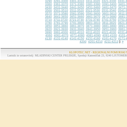
3290
3291-3300
3301-3310
3311-3320
3321-3330
3331-
3360
3361-3370
3371-3380
3381-3390
3391-3400
3401-
3430
3431-3440
3441-3450
3451-3460
3461-3470
3471-
3500
3501-3510
3511-3520
3521-3530
3531-3540
3541-
3570
3571-3580
3581-3590
3591-3600
3601-3610
3611-
3640
3641-3650
3651-3660
3661-3670
3671-3680
3681-
3710
3711-3720
3721-3730
3731-3740
3741-3750
3751-
3780
3781-3790
3791-3800
3801-3810
3811-3820
3821-
3850
3851-3860
3861-3870
3871-3880
3881-3890
3891-
3920
3921-3930
3931-3940
3941-3950
3951-3960
3961-
3990
3991-4000
4001-4010
4011-4020
4021-4030
4031-
4060
4061-4070
4071-4080
4081-4090
4091-4100
4101-
4130
4131-4140
4141-4150
4151-4160
4161-4170
4171-
4200
4201-4210
4211-4213
>
]
KLOPOTEC.NET - REGIONALNI POMURSKI 
Lastnik in ustanovitelj: MLADINSKI CENTER PRLEKIJE, Spodnji Kamenščak 23, 9240 LJUTOMER, tel