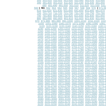
300
301-310
311-320
321-330
331-340
341-350
351-360
390
391-400
401-410
411-420
421-430
431-440
441-450
480
481-490
491-500
501-510
511-520
521-530
531
560
562
563
564
565
566
567
568
569
570
571-5
]
561
[
610
611-620
621-630
631-640
641-650
651-660
661-670
700
701-710
711-720
721-730
731-740
741-750
751-760
790
791-800
801-810
811-820
821-830
831-840
841-850
880
881-890
891-900
901-910
911-920
921-930
931-940
970
971-980
981-990
991-1000
1001-1010
1011-1020
102
1050
1051-1060
1061-1070
1071-1080
1081-1090
1091-
1120
1121-1130
1131-1140
1141-1150
1151-1160
1161-1
1190
1191-1200
1201-1210
1211-1220
1221-1230
1231-
1260
1261-1270
1271-1280
1281-1290
1291-1300
1301-
1330
1331-1340
1341-1350
1351-1360
1361-1370
1371-
1400
1401-1410
1411-1420
1421-1430
1431-1440
1441-
1470
1471-1480
1481-1490
1491-1500
1501-1510
1511-
1540
1541-1550
1551-1560
1561-1570
1571-1580
1581-
1610
1611-1620
1621-1630
1631-1640
1641-1650
1651-
1680
1681-1690
1691-1700
1701-1710
1711-1720
1721-
1750
1751-1760
1761-1770
1771-1780
1781-1790
1791-
1820
1821-1830
1831-1840
1841-1850
1851-1860
1861-
1890
1891-1900
1901-1910
1911-1920
1921-1930
1931-
1960
1961-1970
1971-1980
1981-1990
1991-2000
2001-
2030
2031-2040
2041-2050
2051-2060
2061-2070
2071-
2100
2101-2110
2111-2120
2121-2130
2131-2140
2141-
2170
2171-2180
2181-2190
2191-2200
2201-2210
2211-
2240
2241-2250
2251-2260
2261-2270
2271-2280
2281-
2310
2311-2320
2321-2330
2331-2340
2341-2350
2351-
2380
2381-2390
2391-2400
2401-2410
2411-2420
2421-
2450
2451-2460
2461-2470
2471-2480
2481-2490
2491-
2520
2521-2530
2531-2540
2541-2550
2551-2560
2561-
2590
2591-2600
2601-2610
2611-2620
2621-2630
2631-
2660
2661-2670
2671-2680
2681-2690
2691-2700
2701-
2730
2731-2740
2741-2750
2751-2760
2761-2770
2771-
2800
2801-2810
2811-2820
2821-2830
2831-2840
2841-
2870
2871-2880
2881-2890
2891-2900
2901-2910
2911-
2940
2941-2950
2951-2960
2961-2970
2971-2980
2981-
3010
3011-3020
3021-3030
3031-3040
3041-3050
3051-
3080
3081-3090
3091-3100
3101-3110
3111-3120
3121-
3150
3151-3160
3161-3170
3171-3180
3181-3190
3191-
3220
3221-3230
3231-3240
3241-3250
3251-3260
3261-