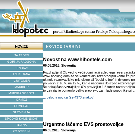
NOVICE (ARHIV)
TA TEDEN
Novost na www.hihostels.com
GORNJA RADGONA
06.05.2015, Slovenija
LENDAVA
Pozdravljeni! Ob vedno večji dominaciji spletnega rezervacijsk
LJUBLJANA
www.booking.com so se komercialni rezervacijski kanali že pre
ukinejo rezervacijsko pristojbino ali "booking fee" in dvignejo p
LJUTOMER
po večini z 10 % na 12 %, kar je nadomestilo izpad rezervacijsk
še nekaj časa vztrajali pri 6% proviziji in 1,5 funtih rezervacijsk
MARIBOR
to vztrajanje pomenilo veliko prepreko za mlade popotnike pri ..
MURSKA SOBOTA
... celotna novica (še 4373 znakov)
ORMOŽ
POMURJE
SLOVENIJA
SPODNJI KAMENŠČAK
Urgentno iščemo EVS prostovoljce
TUJINA
06.05.2015, Slovenija
PO VSEBINI