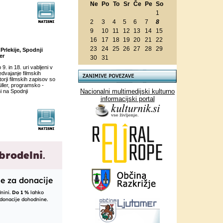
Ne
Po
To
Sr
Če
Pe
So
1
2
3
4
5
6
7
8
9
10
11
12
13
14
15
16
17
18
19
20
21
22
23
24
25
26
27
28
29
Prlekije, Spodnji
er
30
31
. in 18. uri vabljeni v
edvajanje filmskih
orji filmskih zapisov so
ller, programsko -
Nacionalni multimedijski kulturno
i na Spodnji
informacijski portal