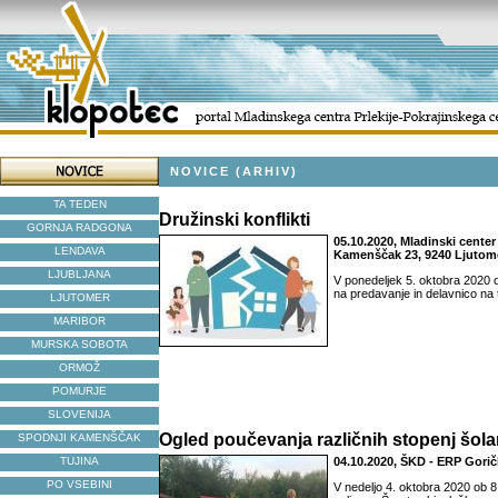
NOVICE (ARHIV)
TA TEDEN
Družinski konflikti
GORNJA RADGONA
05.10.2020, Mladinski center 
LENDAVA
Kamenščak 23, 9240 Ljutom
LJUBLJANA
V ponedeljek 5. oktobra 2020 
na predavanje in delavnico na t
LJUTOMER
MARIBOR
MURSKA SOBOTA
ORMOŽ
POMURJE
SLOVENIJA
Ogled poučevanja različnih stopenj šol
SPODNJI KAMENŠČAK
TUJINA
04.10.2020, ŠKD - ERP Gori
PO VSEBINI
V nedeljo 4. oktobra 2020 ob 8