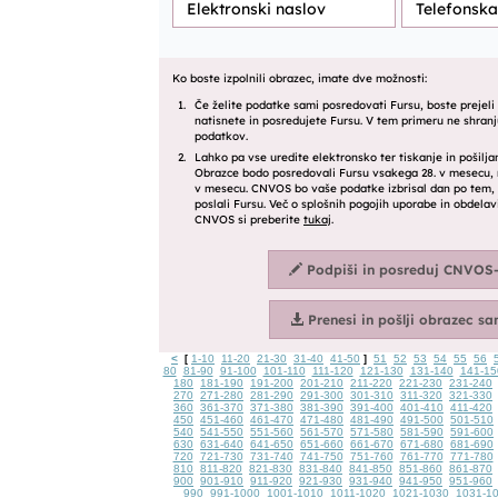
<
1-10
11-20
21-30
31-40
41-50
51
52
53
54
55
56
[
]
80
81-90
91-100
101-110
111-120
121-130
131-140
141-15
180
181-190
191-200
201-210
211-220
221-230
231-240
270
271-280
281-290
291-300
301-310
311-320
321-330
360
361-370
371-380
381-390
391-400
401-410
411-420
450
451-460
461-470
471-480
481-490
491-500
501-510
540
541-550
551-560
561-570
571-580
581-590
591-600
630
631-640
641-650
651-660
661-670
671-680
681-690
720
721-730
731-740
741-750
751-760
761-770
771-780
810
811-820
821-830
831-840
841-850
851-860
861-870
900
901-910
911-920
921-930
931-940
941-950
951-960
990
991-1000
1001-1010
1011-1020
1021-1030
1031-1