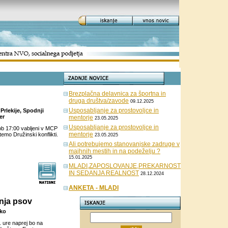
Brezplačna delavnica za športna in
druga društva/zavode
09.12.2025
Usposabljanje za prostovoljce in
Prlekije, Spodnji
er
mentorje
23.05.2025
Usposabljanje za prostovoljce in
ob 17:00 vabljeni v MCP
mentorje
emo Družinski konflikti.
23.05.2025
Ali potrebujemo stanovanjske zadruge v
majhnih mestih in na podeželju ?
15.01.2025
MLADI,ZAPOSLOVANJE,PREKARNOST
IN SEDANJA REALNOST
28.12.2024
ANKETA - MLADI
anja psov
čko
. ure naprej bo na