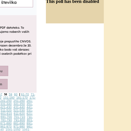
This poll has been disabled
57
59
60
61-70
71-
58
[
0
151-160
161-170
171-
241-250
251-260
261-
331-340
341-350
351-
421-430
431-440
441-
511-520
521-530
531-
601-610
611-620
621-
691-700
701-710
711-
781-790
791-800
801-
871-880
881-890
891-
961-970
971-980
981-
040
1041-1050
1051-