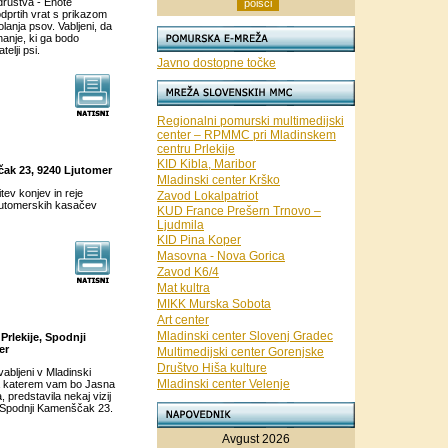
društva - Enote
dprtih vrat s prikazom
lanja psov. Vabljeni, da
nanje, ki ga bodo
telji psi.
Javno dostopne točke
Regionalni pomurski multimedijski
center – RPMMC pri Mladinskem
centru Prlekije
KID Kibla, Maribor
ščak 23, 9240 Ljutomer
Mladinski center Krško
tev konjev in reje
Zavod Lokalpatriot
ljutomerskih kasačev
KUD France Prešern Trnovo –
Ljudmila
KID Pina Koper
Masovna - Nova Gorica
Zavod K6/4
Mat kultra
MIKK Murska Sobota
Art center
Mladinski center Slovenj Gradec
Prlekije, Spodnji
er
Multimedijski center Gorenjske
Društvo Hiša kulture
vabljeni v Mladinski
Mladinski center Velenje
na katerem vam bo Jasna
 predstavila nekaj vizij
a Spodnji Kamenščak 23.
Avgust 2026