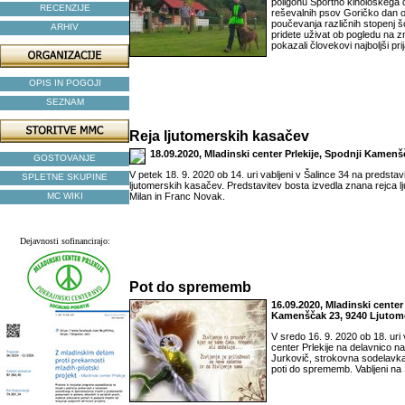
poligonu Športno kinološkega 
RECENZIJE
reševalnih psov Goričko dan o
poučevanja različnih stopenj šo
ARHIV
pridete uživat ob pogledu na z
pokazali človekovi najboljši prija
OPIS IN POGOJI
SEZNAM
Reja ljutomerskih kasačev
18.09.2020, Mladinski center Prlekije, Spodnji Kamen
GOSTOVANJE
V petek 18. 9. 2020 ob 14. uri vabljeni v Šalince 34 na predstavi
SPLETNE SKUPINE
ljutomerskih kasačev. Predstavitev bosta izvedla znana rejca 
MC WIKI
Milan in Franc Novak.
Dejavnosti sofinancirajo:
Pot do sprememb
16.09.2020, Mladinski center 
Kamenščak 23, 9240 Ljutom
V sredo 16. 9. 2020 ob 18. uri 
center Prlekije na delavnico 
Jurkovič, strokovna sodelavka,
poti do sprememb. Vabljeni n