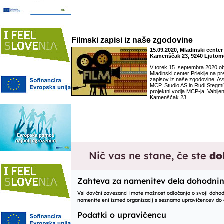
Filmski zapisi iz naše zgodovine
15.09.2020, Mladinski center 
Kamenščak 23, 9240 Ljutom
V torek 15. septembra 2020 ob 9
Mladinski center Prlekije na pr
zapisov iz naše zgodovine. Avt
MCP, Studio AS in Rudi Stegmü
projektni vodja MCP-ja. Vabljen
Kamenščak 23.