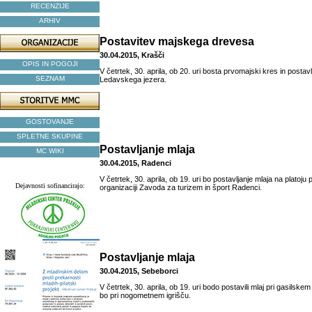
RECENZIJE
ARHIV
Postavitev majskega drevesa
30.04.2015, Krašči
OPIS IN POGOJI
V četrtek, 30. aprila, ob 20. uri bosta prvomajski kres in postav
SEZNAM
Ledavskega jezera.
GOSTOVANJE
SPLETNE SKUPINE
Postavljanje mlaja
MC WIKI
30.04.2015, Radenci
V četrtek, 30. aprila, ob 19. uri bo postavljanje mlaja na platoju 
Dejavnosti sofinancirajo:
organizaciji Zavoda za turizem in šport Radenci.
Postavljanje mlaja
30.04.2015, Sebeborci
V četrtek, 30. aprila, ob 19. uri bodo postavili mlaj pri gasilsk
bo pri nogometnem igrišču.