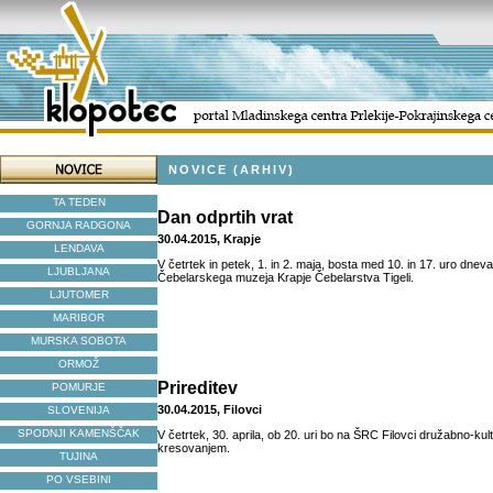
NOVICE (ARHIV)
TA TEDEN
Dan odprtih vrat
GORNJA RADGONA
30.04.2015, Krapje
LENDAVA
V četrtek in petek, 1. in 2. maja, bosta med 10. in 17. uro dneva
LJUBLJANA
Čebelarskega muzeja Krapje Čebelarstva Tigeli.
LJUTOMER
MARIBOR
MURSKA SOBOTA
ORMOŽ
Prireditev
POMURJE
30.04.2015, Filovci
SLOVENIJA
SPODNJI KAMENŠČAK
V četrtek, 30. aprila, ob 20. uri bo na ŠRC Filovci družabno-kult
kresovanjem.
TUJINA
PO VSEBINI