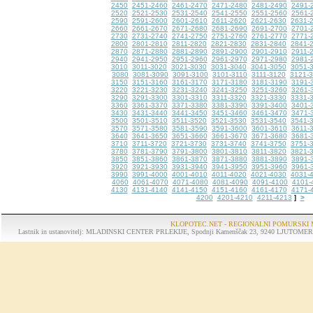
2450
2451-2460
2461-2470
2471-2480
2481-2490
2491-
2520
2521-2530
2531-2540
2541-2550
2551-2560
2561-
2590
2591-2600
2601-2610
2611-2620
2621-2630
2631-
2660
2661-2670
2671-2680
2681-2690
2691-2700
2701-
2730
2731-2740
2741-2750
2751-2760
2761-2770
2771-
2800
2801-2810
2811-2820
2821-2830
2831-2840
2841-
2870
2871-2880
2881-2890
2891-2900
2901-2910
2911-
2940
2941-2950
2951-2960
2961-2970
2971-2980
2981-
3010
3011-3020
3021-3030
3031-3040
3041-3050
3051-
3080
3081-3090
3091-3100
3101-3110
3111-3120
3121-
3150
3151-3160
3161-3170
3171-3180
3181-3190
3191-
3220
3221-3230
3231-3240
3241-3250
3251-3260
3261-
3290
3291-3300
3301-3310
3311-3320
3321-3330
3331-
3360
3361-3370
3371-3380
3381-3390
3391-3400
3401-
3430
3431-3440
3441-3450
3451-3460
3461-3470
3471-
3500
3501-3510
3511-3520
3521-3530
3531-3540
3541-
3570
3571-3580
3581-3590
3591-3600
3601-3610
3611-
3640
3641-3650
3651-3660
3661-3670
3671-3680
3681-
3710
3711-3720
3721-3730
3731-3740
3741-3750
3751-
3780
3781-3790
3791-3800
3801-3810
3811-3820
3821-
3850
3851-3860
3861-3870
3871-3880
3881-3890
3891-
3920
3921-3930
3931-3940
3941-3950
3951-3960
3961-
3990
3991-4000
4001-4010
4011-4020
4021-4030
4031-
4060
4061-4070
4071-4080
4081-4090
4091-4100
4101-
4130
4131-4140
4141-4150
4151-4160
4161-4170
4171-
4200
4201-4210
4211-4213
>
]
KLOPOTEC.NET - REGIONALNI POMURSKI 
Lastnik in ustanovitelj: MLADINSKI CENTER PRLEKIJE, Spodnji Kamenščak 23, 9240 LJUTOMER, tel