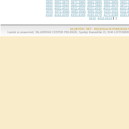
3860
3861-3870
3871-3880
3881-3890
3891-3900
3901-
3930
3931-3940
3941-3950
3951-3960
3961-3970
3971-
4000
4001-4010
4011-4020
4021-4030
4031-4040
4041-
4070
4071-4080
4081-4090
4091-4100
4101-4110
4111-
4140
4141-4150
4151-4160
4161-4170
4171-4180
4181-
4210
4211-4213
>
]
KLOPOTEC.NET - REGIONALNI POMURSKI 
Lastnik in ustanovitelj: MLADINSKI CENTER PRLEKIJE, Spodnji Kamenščak 23, 9240 LJUTOMER, tel