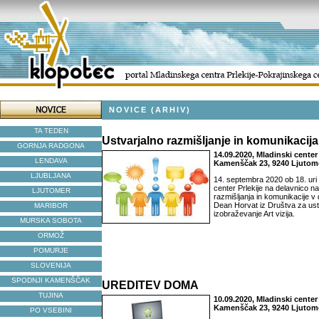
NOVICE (ARHIV)
TA TEDEN
Ustvarjalno razmišljanje in komunikacija
GORNJA RADGONA
14.09.2020, Mladinski center 
LENDAVA
Kamenščak 23, 9240 Ljutom
LJUBLJANA
14. septembra 2020 ob 18. uri 
center Prlekije na delavnico n
LJUTOMER
razmišljanja in komunikacije v 
Dean Horvat iz Društva za ustv
MARIBOR
izobraževanje Art vizija.
MURSKA SOBOTA
ORMOŽ
POMURJE
SLOVENIJA
SPODNJI KAMENŠČAK
UREDITEV DOMA
TUJINA
10.09.2020, Mladinski center 
Kamenščak 23, 9240 Ljutom
PO VSEBINI