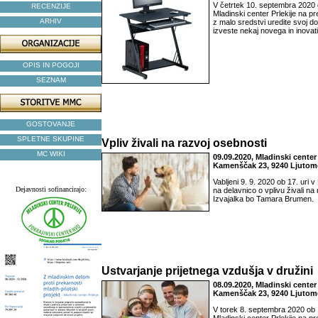
V četrtek 10. septembra 2020 o
RECENZIJE
Mladinski center Prlekije na pr
ARHIV
z malo sredstvi uredite svoj do
izveste nekaj novega in inovat
OPIS IN POGOJI
SEZNAM
GOSTOVANJE
SPLETNE SKUPINE
Vpliv živali na razvoj osebnosti
MC WIKI
09.09.2020, Mladinski center 
Kamenščak 23, 9240 Ljutom
Vabljeni 9. 9. 2020 ob 17. uri v
Dejavnosti sofinancirajo:
na delavnico o vplivu živali na
Izvajalka bo Tamara Brumen.
Ustvarjanje prijetnega vzdušja v družini
08.09.2020, Mladinski center 
Kamenščak 23, 9240 Ljutom
V torek 8. septembra 2020 ob 1