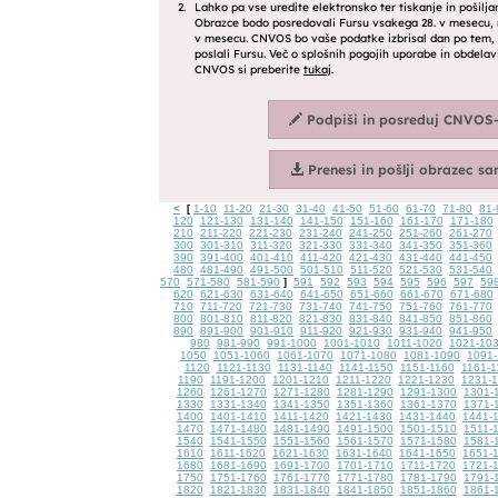
<
1-10
11-20
21-30
31-40
41-50
51-60
61-70
71-80
81-
[
120
121-130
131-140
141-150
151-160
161-170
171-180
210
211-220
221-230
231-240
241-250
251-260
261-270
300
301-310
311-320
321-330
331-340
341-350
351-360
390
391-400
401-410
411-420
421-430
431-440
441-450
480
481-490
491-500
501-510
511-520
521-530
531-540
570
571-580
581-590
591
592
593
594
595
596
597
59
]
620
621-630
631-640
641-650
651-660
661-670
671-680
710
711-720
721-730
731-740
741-750
751-760
761-770
800
801-810
811-820
821-830
831-840
841-850
851-860
890
891-900
901-910
911-920
921-930
931-940
941-950
980
981-990
991-1000
1001-1010
1011-1020
1021-10
1050
1051-1060
1061-1070
1071-1080
1081-1090
1091-
1120
1121-1130
1131-1140
1141-1150
1151-1160
1161-1
1190
1191-1200
1201-1210
1211-1220
1221-1230
1231-
1260
1261-1270
1271-1280
1281-1290
1291-1300
1301-
1330
1331-1340
1341-1350
1351-1360
1361-1370
1371-
1400
1401-1410
1411-1420
1421-1430
1431-1440
1441-
1470
1471-1480
1481-1490
1491-1500
1501-1510
1511-
1540
1541-1550
1551-1560
1561-1570
1571-1580
1581-
1610
1611-1620
1621-1630
1631-1640
1641-1650
1651-
1680
1681-1690
1691-1700
1701-1710
1711-1720
1721-
1750
1751-1760
1761-1770
1771-1780
1781-1790
1791-
1820
1821-1830
1831-1840
1841-1850
1851-1860
1861-