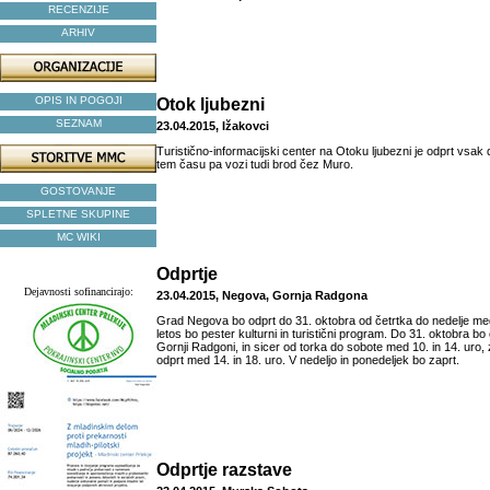
RECENZIJE
ARHIV
OPIS IN POGOJI
Otok ljubezni
SEZNAM
23.04.2015, Ižakovci
Turistično-informacijski center na Otoku ljubezni je odprt vsak 
tem času pa vozi tudi brod čez Muro.
GOSTOVANJE
SPLETNE SKUPINE
MC WIKI
Odprtje
Dejavnosti sofinancirajo:
23.04.2015, Negova, Gornja Radgona
Grad Negova bo odprt do 31. oktobra od četrtka do nedelje med 
letos bo pester kulturni in turistični program. Do 31. oktobra bo 
Gornji Radgoni, in sicer od torka do sobote med 10. in 14. uro,
odprt med 14. in 18. uro. V nedeljo in ponedeljek bo zaprt.
Odprtje razstave