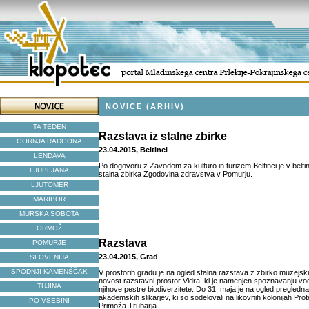
NOVICE (ARHIV)
TA TEDEN
Razstava iz stalne zbirke
GORNJA RADGONA
23.04.2015, Beltinci
LENDAVA
Po dogovoru z Zavodom za kulturo in turizem Beltinci je v belt
LJUBLJANA
stalna zbirka Zgodovina zdravstva v Pomurju.
LJUTOMER
MARIBOR
MURSKA SOBOTA
ORMOŽ
Razstava
POMURJE
23.04.2015, Grad
SLOVENIJA
SPODNJI KAMENŠČAK
V prostorih gradu je na ogled stalna razstava z zbirko muzejsk
novost razstavni prostor Vidra, ki je namenjen spoznavanju vo
TUJINA
njihove pestre biodiverzitete. Do 31. maja je na ogled pregledna
akademskih slikarjev, ki so sodelovali na likovnih kolonijah Pr
PO VSEBINI
Primoža Trubarja.