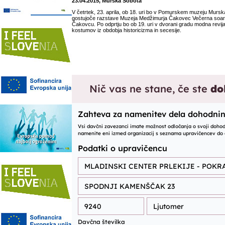
23.04.2015, Murska Sobota
V četrtek, 23. aprila, ob 18. uri bo v Pomurskem muzeju Mursk
gostujoče razstave Muzeja Medžimurja Čakovec Večerna soarej
Čakovcu. Po odprtju bo ob 19. uri v dvorani gradu modna revij
kostumov iz obdobja historicizma in secesije.